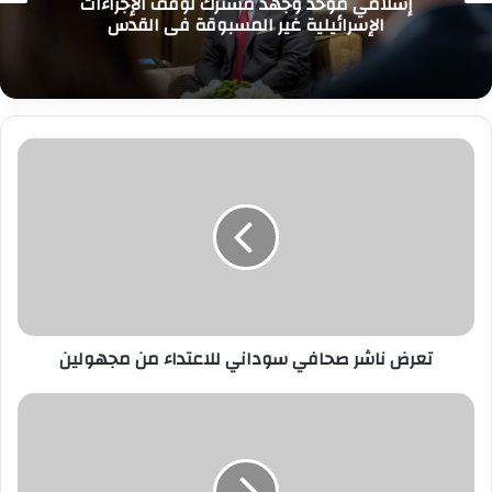
إسلامي موحد وجهد مشترك لوقف الإجراءات
الإسرائيلية غير المسبوقة في القدس
تعرض
ناشر
صحافي
سوداني
للاعتداء
من
مجهولين
تعرض ناشر صحافي سوداني للاعتداء من مجهولين
الصومال
يدعو
إلى
الاستثمار