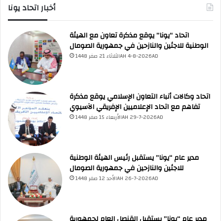
أخبار اتحاد يونا
اتحاد “يونا” يوقع مذكرة تعاون مع الهيئة
الوطنية للاجئين والنازحين في جمهورية الصومال
الثلاثاء 21 صفر 1448AH 4-8-2026AD
اتحاد وكالات أنباء التعاون الإسلامي يوقع مذكرة
UNA Chatbot
تفاهم مع اتحاد الإعلاميين الإفريقي الآسيوي
مرحباً بك! 👋
اختر نوع المساعدة:
اسألني
💬
الأربعاء 15 صفر 1448AH 29-7-2026AD
اطرح أي سؤال تريده
أسئلة من منصة (UNA)
📰
ابحث عن أخبار يونا
الأسئلة الشائعة
❓
تصفح الأسئلة المتكررة
مدير عام “يونا” يستقبل رئيس الهيئة الوطنية
للاجئين والنازحين في جمهورية الصومال
الأحد 12 صفر 1448AH 26-7-2026AD
مدير عام “يونا” يستقبل القنصل العام لجمهورية