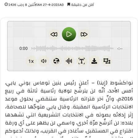
أقل من دقيقة
الأثنين 8 رجب 1436AH 27-4-2015AD
0:00
-:--
1x
نواكشوط (إينا) – أعلن رئيس بنين توماس بوني يايي،
أمس الأحد، أنّه لن يترشّح لولاية رئاسية ثالثة في ربيع
2016م، وأنّ آخر فتراته الرئاسية ستنقضي بحلول موعد
الانتخابات الرئاسية المقبلة. وقال يايي متوجّها للصحافة،
إثر إدلائه بصوته في الانتخابات التشريعية التي تشهدها
بلاده: لن أترشّح مرّة أخرى، واسمي لن يظهر على أي ورقة
اقتراع في المستقبل، سأغادر في القريب، ولذلك أدعوكم