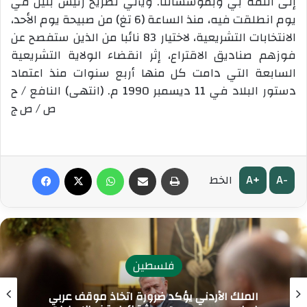
إلى الثقة بي وبمؤسّساتنا. ويأتي تصريح رئيس بنين في
يوم انطلقت فيه، منذ الساعة (6 تغ) من صبيحة يوم الأحد،
الانتخابات التشريعية، لاختيار 83 نائبا من الذين ستفصح عن
فوزهم صناديق الاقتراع، إثر انقضاء الولاية التشريعية
السابعة التي دامت كل منها أربع سنوات منذ اعتماد
دستور البلاد في 11 ديسمبر 1990 م. (انتهى) النافع / ح
ص / ص ج
طباعة
مشاركة عبر البريد
واتساب
‫X
فيسبوك
A+
A-
الخط
فلسطين
الملك الأردني يؤكد ضرورة اتخاذ موقف عربي