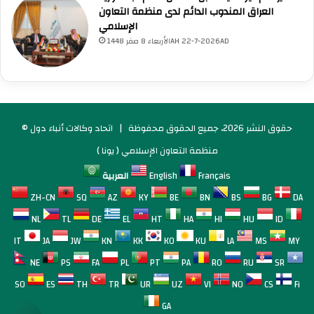
العراق المندوب الدائم لدى منظمة التعاون
الإسلامي
الأربعاء 8 صفر 1448AH 22-7-2026AD
© حقوق النشر 2026، جميع الحقوق محفوظة |
اتحاد وكالات أنباء دول
منظمة التعاون الإسلامي ( يونا )
Français
English
العربية
ZH-CN
SQ
AZ
KY
BE
BN
BS
BG
DA
NL
TL
DE
EL
HT
HA
HI
HU
ID
IT
JA
JW
KN
KK
KO
KU
LA
MS
MY
NE
PS
FA
PL
PT
PA
RO
RU
SR
SO
ES
TH
TR
UR
UZ
VI
NO
CS
Fi
GA