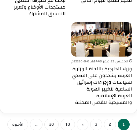
مخيم قلنديا لليوم الثاني
تبحث مع نظيرها المصري
مستجدات الأوضاع وتعزيز
التنسيق المشترك
الخميس 23 صفر 1448هـ 6-8-2026م
وزراء الخارجية باللجنة الوزارية
العربية يشددون على التصدي
لسياسات وإجراءات إسرائيل
الساعية لتغيير الهوية
العربية الإسلامية
والمسيحية للقدس المحتلة
UNA Chatbot
مرحباً بك! 👋
اختر نوع المساعدة:
اسألني
💬
اطرح أي سؤال تريده
أسئلة من منصة (UNA)
📰
ابحث عن أخبار يونا
الأسئلة الشائعة
❓
تصفح الأسئلة المتكررة
1
2
3
»
10
20
...
الأخيرة