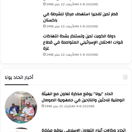
الأربعاء 22 صفر 1448AH 5-8-2026AD
قطر تدين تفجيرا استهدف مركزا للشرطة في
باكستان
الأربعاء 22 صفر 1448AH 5-8-2026AD
دولة الكويت تدين وتستنكر بشدة انتهاكات
قوات الاحتلال الإسرائيلي المتواصلة في قطاع
غزة
الأربعاء 22 صفر 1448AH 5-8-2026AD
UNA Chatbot
أخبار اتحاد يونا
مرحباً بك! 👋
اختر نوع المساعدة:
اسألني
💬
اطرح أي سؤال تريده
أسئلة من منصة (UNA)
📰
ابحث عن أخبار يونا
الأسئلة الشائعة
❓
تصفح الأسئلة المتكررة
اتحاد “يونا” يوقع مذكرة تعاون مع الهيئة
الوطنية للاجئين والنازحين في جمهورية الصومال
الثلاثاء 21 صفر 1448AH 4-8-2026AD
اتحاد وكالات أنباء التعاون الإسلامي يوقع مذكرة