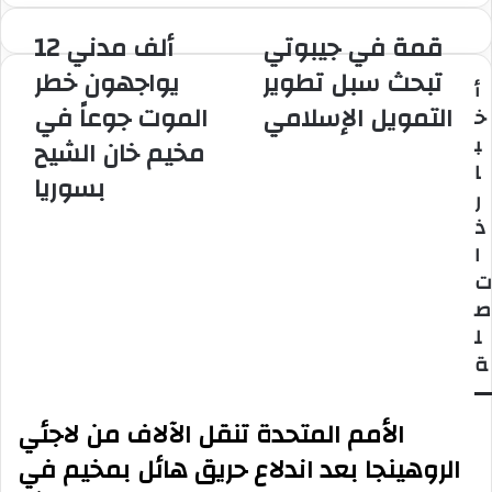
قمة في جيبوتي
12 ألف مدني
قمة
12
في
ألف
تبحث سبل تطوير
يواجهون خطر
أ
جيبوتي
مدني
التمويل الإسلامي
الموت جوعاً في
تبحث
يواجهون
خ
سبل
خطر
ب
مخيم خان الشيح
تطوير
الموت
ا
التمويل
بسوريا
جوعاً
ر
الإسلامي
في
ذ
مخيم
خان
ا
الشيح
ت
بسوريا
ص
ل
ة
الأمم المتحدة تنقل الآلاف من لاجئي
الروهينجا بعد اندلاع حريق هائل بمخيم في