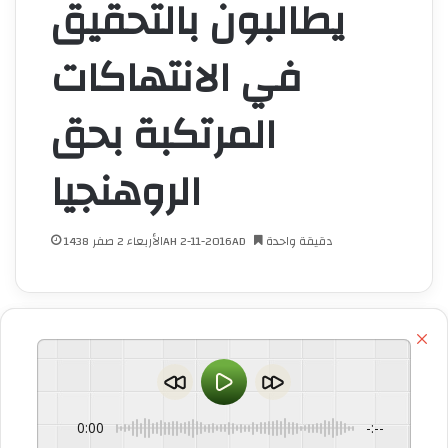
يطالبون بالتحقيق
في الانتهاكات
المرتكبة بحق
الروهنجيا
دقيقة واحدة
الأربعاء 2 صفر 1438AH 2-11-2016AD
اق
0:00
-:--