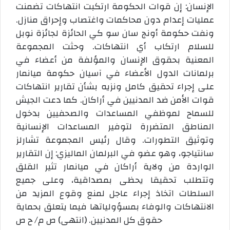
الإنسان: إن قوات الحكومة ارتكبت انتهاكات تضمنت
عمليات إعدام دون محاكمات واغتصاب وإحراق منازل.
ونفت حكومة أونج سان سو كي الحائزة لجائزة نوبل
للسلام ارتكاب أي انتهاكات. وحثت المجموعة
المعنية بحقوق الإنسان والمؤلفة من أعضاء في
برلمانات الدول الأعضاء في آسيان حكومة ميانمار
على إجراء تحقيق كامل ونزيه بشأن تقارير انتهاكات
قوات الأمن ضد المدنيين في أراكان. كما دعت الجيش
للسماح لموظفي المساعدات والصحفيين بدخول
المناطق المتضررة لتوفير المساعدات الإنسانية
وتوثيق التطورات. وقال رئيس المجموعة تشارلز
سانتياجو، وهو عضو في البرلمان الماليزي: إن التقارير
الواردة من ولاية أراكان في ميانمار تثير القلق
وتتطلب تحقيقا يحظى بمصداقية، وعلى جميع
السلطات اتخاذ إجراء عاجل لمنع وقوع المزيد من
الانتهاكات والوفاء بمسؤولياتها فيما يتعلق بحماية
حقوق كل المدنيين. (انتهى) ص م/ ح ص