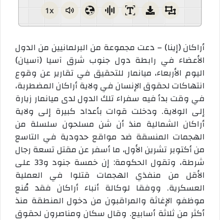
1x
أراكان (إينا) – دعت مجموعة من البرلمانيين من الدول
الأعضاء في رابطة دول جنوب شرق آسيا (آسيان)
اليوم الأربعاء، ميانمار للتحقيق في تقارير عن وقوع
انتهاكات لحقوق الإنسان في ولاية أراكان المضطربة،
في وقت بدأ فيه سفراء تلك الدول لدى ميانمار زيارة
إلى الولاية. ودخلت قوات بأعداد كبيرة إلى ولاية
أراكان الشمالية منذ أن شن مسلحون سلسلة من
الهجمات المنسقة ضد مواقع حدودية في التاسع
من أكتوبر تشرين الأول، ما أسفر عن مقتل تسعة رجال
شرطة، وتقول الحكومة: إن خمسة جنود و33 على
الأقل من منفذي الهجمات قتلوا في العملية
العسكرية. ووفقا لوكالة أنباء أراكان فقد مُنع
موظفو الإغاثة والمراقبون من دخول المنطقة منذ
أكثر من ثلاثة أسابيع. وقال سكان ومناصرون لحقوق