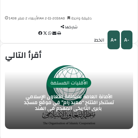
دقيقة واحدة
الأربعاء 2 صفر 1438AH 2-11-2016AD
شاركها
طباعة
مشاركة
واتساب
‫X
فيسبوك
A+
A-
الخط
عبر
البريد
أقرأ التالي
الأقليات المسلمة
الأمانة العامة لمنظمة التعاون الإسلامي
تستنكر افتتاح “معبد رام” في موقع مسجد
بابري التاريخي المهدم في الهند