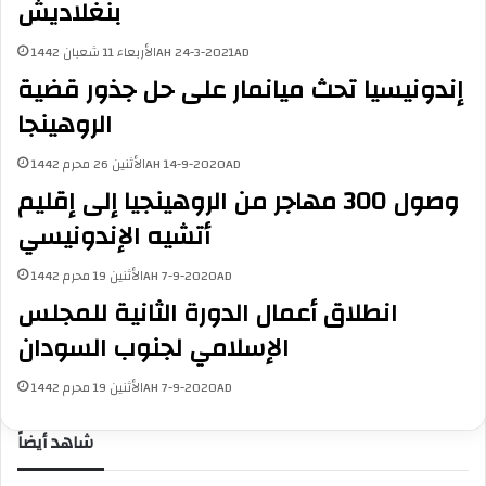
بنغلاديش
الأربعاء 11 شعبان 1442AH 24-3-2021AD
إندونيسيا تحث ميانمار على حل جذور قضية
الروهينجا
الأثنين 26 محرم 1442AH 14-9-2020AD
وصول 300 مهاجر من الروهينجيا إلى إقليم
أتشيه الإندونيسي
الأثنين 19 محرم 1442AH 7-9-2020AD
​انطلاق أعمال الدورة الثانية للمجلس
الإسلامي لجنوب السودان
الأثنين 19 محرم 1442AH 7-9-2020AD
شاهد أيضاً