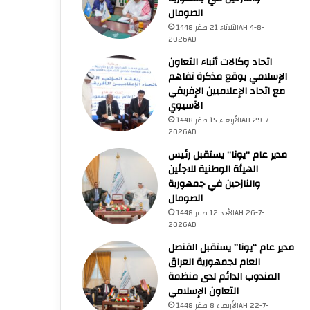
الصومال
الثلاثاء 21 صفر 1448AH 4-8-
2026AD
الخميس 23 صفر 1448AH
الأحد 12 صفر 1448AH 26-
الأحد 12 صفر 1448AH 26-
اتحاد وكالات أنباء التعاون
7-2026AD
7-2026AD
6-8-2026AD
الإسلامي يوقع مذكرة تفاهم
منظمة التعاون الإسلامي تدين اعتداء مليشيا الحوثي الإرهابية على أمن الملاحة البحرية الدولية
“التعاون الإسلامي” تدين جرائم وإرهاب المستعمرين بحرق المساجد الفلسطينية
مع اتحاد الإعلاميين الإفريقي
الآسيوي
الأربعاء 15 صفر 1448AH 29-7-
2026AD
مدير عام “يونا” يستقبل رئيس
الهيئة الوطنية للاجئين
والنازحين في جمهورية
الصومال
الأحد 12 صفر 1448AH 26-7-
2026AD
مدير عام “يونا” يستقبل القنصل
العام لجمهورية العراق
المندوب الدائم لدى منظمة
التعاون الإسلامي
الأربعاء 8 صفر 1448AH 22-7-