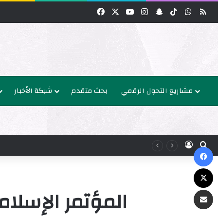
واتساب
‫TikTok
سناب تشات
انستقرام
‫YouTube
‫X
فيسبوك
مشاريع التحول الرقمي
بحث متقدم
شبكة الأخبار
عن
الدخول
ك
‫X
البريد
المؤتمر الإسلام