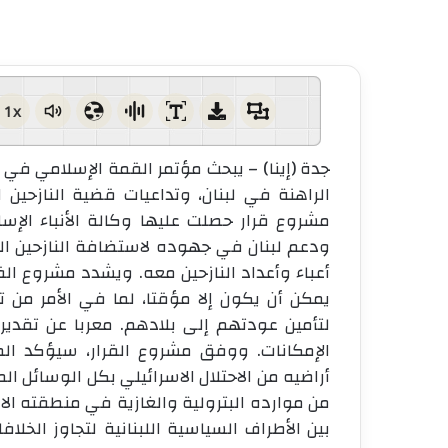
1x
جدة (إينا) – يبحث مؤتمر القمة الإسلامي في 
الراهنة في لبنان، وتداعيات قضية النازحي
مشروع قرار حصلت عليها وكالة الأنباء الإسل
ودعم لبنان في جهوده لاستضافة النازحين ال
أعباء وأعداد النازحين معه. ويشدد مشروع القر
يمكن أن يكون إلا مؤقتا، لما في الأمر من
لتأمين عودتهم إلى بلادهم. معربا عن تقديره 
الإمكانات. ووفق مشروع القرار، سيؤكد الم
أراضيه من الاحتلال الاسرائيلي بكل الوسائل
من موارده البترولية والغازية في منطقته الاق
بين الأطراف السياسية اللبنانية لتجاوز الخ