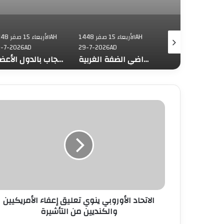
الثلاثاء 14 صفر 1448AH
الأربعاء 15 صفر 1448AH
الأربعاء 15 ص
-7-2026AD
29-7-2026AD
28-7-2026AD
مرصد منظمة التعاون الإسلامي لجرائم إسرائيل يسجل 1524 جريمة تتضمن الاستيلاء على 641 ألف متر مربع من أراضي الضفة الغربية
منظمة التعاون الإسلامي وسيسرك تنظمان ندوة افترضية حول “تعزيز الأسرة والسياسات المشجعة على الإنجاب بالدول الأعضاء”
الات
الأورو
ين
تعل
إعف
الأمريكي
والكندي
م
التأشي
الاتحاد الأوروبي ينوي تعليق إعفاء الأمريكيين
والكنديين من التأشيرة