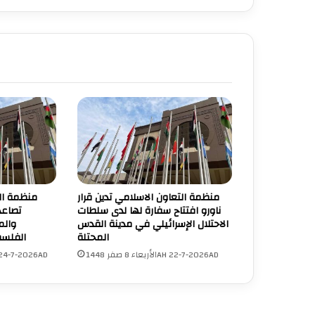
منظمة التعاون الاسلامي تدين قرار
منظمة ال
ناورو افتتاح سفارة لها لدى سلطات
تصاعد
الاحتلال الإسرائيلي في مدينة القدس
والم
المحتلة
الفلسط
الأربعاء 8 صفر 1448AH 22-7-2026AD
الجمعة 10 صفر 24-7-2026AD
UNA Chatbot
مرحباً بك! 👋
اختر نوع المساعدة:
اسألني
💬
اطرح أي سؤال تريده