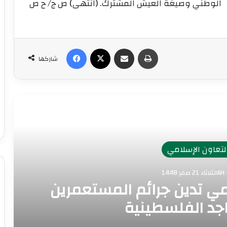
الوطني وصيغة العيش المشترك. (انتهى) ص ج/ ح ص
طباعة
مشاركة عبر البريد
‫X
فيسبوك
شاركها
رأ التالي
تعاون الإسلامي
1448AH 
مي تدين جرائم المستعمرين
جد الفلسطينية