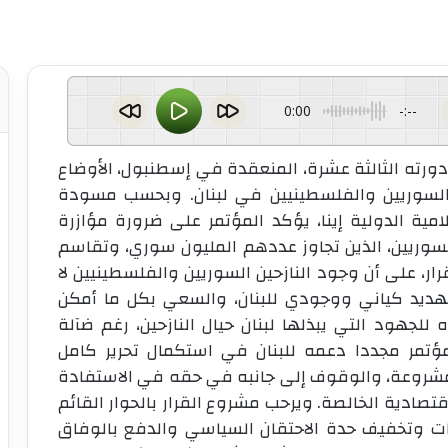
0:00
-:--
دورته الثالثة عشرة، المنعقدة في إسطنبول، الأوضاع
ن السوريين والفلسطينيين في لبنان. وبحسب مسودة
امية الدولية إينا، يؤكد المؤتمر على ضرورة مؤازرة
سوريين، الذين تجاوز عددهم المليون سوري، وتقاسم
ار، على أن وجود النازحين السوريين والفلسطينيين لا
 تهديد كياني ووجودي للبنان، والسعي بكل ما أمكن
للجهود التي يبذلها لبنان حيال النازحين، رغم ضآلة
ؤتمر مجددا دعمه للبنان في استكمال تحرير كامل
 المشروعة، والوقوف إلى جانبه في حقه في الاستفادة
تصادية الخالصة. ويرحب مشروع القرار بالحوار القائم
لافات وتخفيف حدة الاحتقان السياسي والدفع بالوفاق