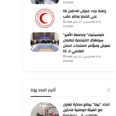
2026AD
16 إصابة جراء عدوان الاحتلال
على قلنديا وكفر عقب
الخميس 23 صفر 1448AH 6-8-
2026AD
“كومستيك” وجامعة الأمير
سونغكلا التايلاندية تنظمان
معرض ومؤتمر المنتجات الحلال
العالمي الـ 15
الخميس 23 صفر 1448AH 6-8-
2026AD
منظمة التعاون الإسلامي
الخميس 23 صفر 1448AH 6-8-2026AD
أخبار اتحاد يونا
منظمة التعاون الإسلامي تدين ال
على مخيم قلنديا وتحذر من محا
اتحاد “يونا” يوقع مذكرة تعاون
مع الهيئة الوطنية للاجئين
اللاجئين
والنازحين في جمهورية