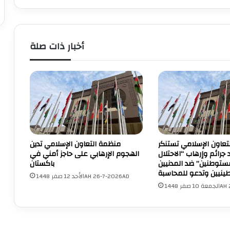
أخبار ذات صلة
تعاون الإسلامي تستنكر
منظمة التعاون الإسلامي تدين
 جرائم وإرهاب “الاحتلال
الهجوم الإرهابي على حاجز أمني في
ستوطنين” ضد المدنيين
باكستان
ينيين وتدعو للمحاسبة
الأحد 12 صفر 1448AH 26-7-2026AD
1448AH 