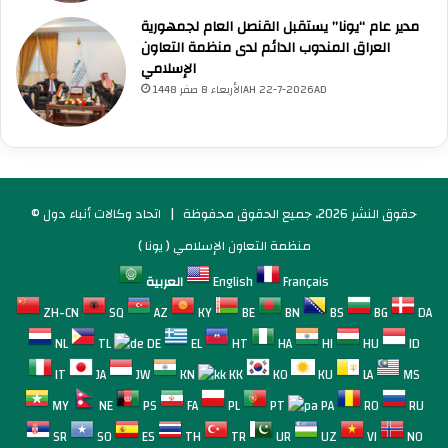
مدير عام “يونا” يستقبل القنصل العام لجمهورية
العراق المندوب الدائم لدى منظمة التعاون
الإسلامي
الأربعاء 8 صفر 1448AH 22-7-2026AD
© حقوق النشر 2026، جميع الحقوق محفوظة |
اتحاد وكالات أنباء دول
منظمة التعاون الإسلامي ( يونا )
Français
English
العربية
ZH-CN
SQ
AZ
KY
BE
BN
BS
BG
DA
NL
TL
DE
EL
HT
HA
HI
HU
ID
IT
JA
JW
KN
KK
KO
KU
LA
MS
MY
NE
PS
FA
PL
PT
PA
RO
RU
SR
SO
ES
TH
TR
UR
UZ
VI
NO