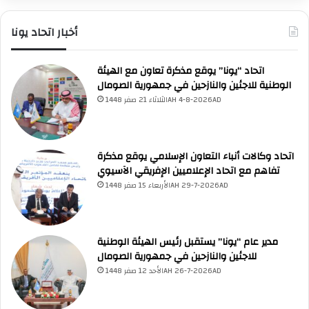
أخبار اتحاد يونا
اتحاد “يونا” يوقع مذكرة تعاون مع الهيئة
الوطنية للاجئين والنازحين في جمهورية الصومال
الثلاثاء 21 صفر 1448AH 4-8-2026AD
اتحاد وكالات أنباء التعاون الإسلامي يوقع مذكرة
تفاهم مع اتحاد الإعلاميين الإفريقي الآسيوي
الأربعاء 15 صفر 1448AH 29-7-2026AD
UNA Chatbot
مرحباً بك! 👋
اختر نوع المساعدة:
مدير عام “يونا” يستقبل رئيس الهيئة الوطنية
اسألني
💬
اطرح أي سؤال تريده
أسئلة من منصة (UNA)
📰
للاجئين والنازحين في جمهورية الصومال
ابحث عن أخبار يونا
الأسئلة الشائعة
❓
تصفح الأسئلة المتكررة
الأحد 12 صفر 1448AH 26-7-2026AD