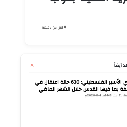
أقل من دقيقة
 أيضاً
إ
غ
ل
نادي الأسير الفلسطيني: 630 حالة اعتقال في
ا
ق
فة بما فيها القدس خلال الشهر الماضي
فر 1448هـ 4-8-2026م