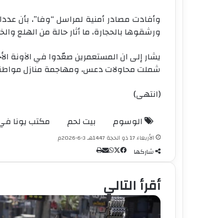
وأفادت مصادر أمنية لمراسل “وفا”، بأن عددا
ورشقوها بالحجارة، ما أثار حالة من الهلع والخ
يشار إلى ان المستعمرين صعّدوا في الآونة الأ
شملت محاولات دعس، ومهاجمة منازل مواطنين، 
(انتهى)
الوسوم
بيت لحم
مكتب يونا في
الأربعاء 17 ذو الحجة 1447هـ 3-6-2026م
شاركها
و
ف
م
ط
ا
ي
ب
X
ش
ا
ا
ت
س
أقرأ التالي
ر
ب
ع
س
ا
و
ة
ك
ة
ك
ب
ع