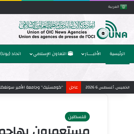
العربية
الرئيسية
الأخبــــار
التعاون الإسلامي
اتحاد (يونا)
عاجل
محافظة القدس: العدوان على مخيم ق
الخميس, أغسطس 6 2026
فلسطين
مستعمرون يهاجمون