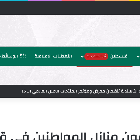
فلسطين
التغطيات الإعلامية
الوسائط
أخر المستجدات
لنديا يستهدف المخيمات الفلسطينية وقضية اللاجئين
 منازل المواطنين في قري