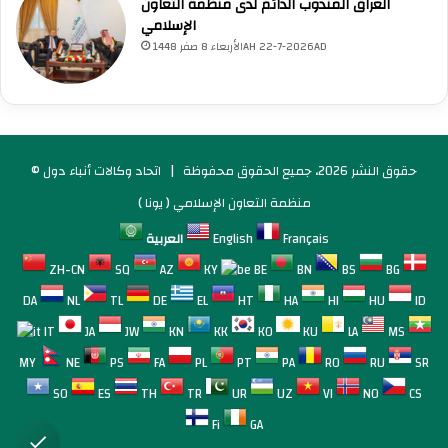
العراق المندوب الدائم لدى منظمة التعاون
الإسلامي
الأربعاء 8 صفر 1448AH 22-7-2026AD
© حقوق النشر 2026، جميع الحقوق محفوظة |
اتحاد وكالات أنباء دول
منظمة التعاون الإسلامي ( يونا )
Français
English
العربية
ZH-CN
SQ
AZ
KY
BE
BN
BS
BG
DA
NL
TL
DE
EL
HT
HA
HI
HU
ID
IT
JA
JW
KN
KK
KO
KU
LA
MS
MY
NE
PS
FA
PL
PT
PA
RO
RU
SR
SO
ES
TH
TR
UR
UZ
VI
NO
CS
Fi
GA