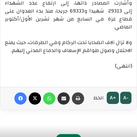
وأشارت المصادر ذاتها، إلى ارتفاع عدد الشهداء
إلى 29313 شهيدا و69333 جريحا، منذ بدء العدوان على
قطاع غزة في السابع من شهر تشرين الأول/أكتوبر
الماضي.
ولا تزال آلاف الضحايا تحت الركام وفي الطرقات، حيث يمنع
الاحتلال وصول طواقم الإسعاف والدفاع المدني إليهم.
(انتهى)
طباعة
مشاركة عبر البريد
واتساب
‫X
فيسبوك
A+
A-
الخط