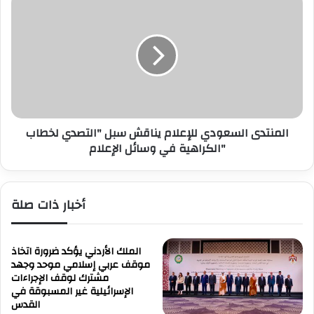
ي
ل
ل
م
ل
ن
إ
ت
ع
د
ل
ى
ا
ا
م
ل
ي
المنتدى السعودي للإعلام يناقش سبل "التصدي لخطاب
س
ن
الكراهية في وسائل الإعلام"
ع
ا
و
ق
د
ش
ي
أخبار ذات صلة
و
ل
س
ل
ا
إ
ئ
ع
الملك الأردني يؤكد ضرورة اتخاذ
ل
ل
موقف عربي إسلامي موحد وجهد
ت
مشترك لوقف الإجراءات
ا
الإسرائيلية غير المسبوقة في
س
م
القدس
و
ي