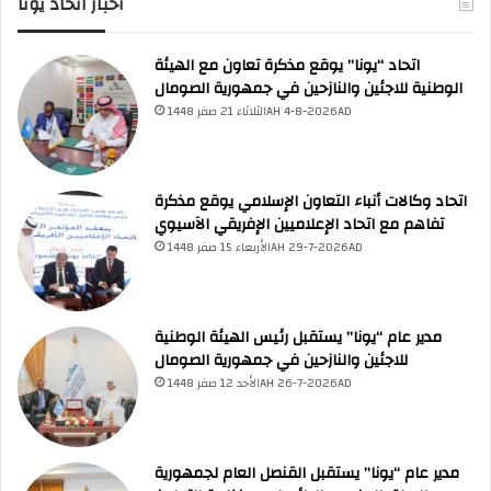
أخبار اتحاد يونا
اتحاد “يونا” يوقع مذكرة تعاون مع الهيئة
الوطنية للاجئين والنازحين في جمهورية الصومال
الثلاثاء 21 صفر 1448AH 4-8-2026AD
اتحاد وكالات أنباء التعاون الإسلامي يوقع مذكرة
UNA Chatbot
تفاهم مع اتحاد الإعلاميين الإفريقي الآسيوي
مرحباً بك! 👋
اختر نوع المساعدة:
الأربعاء 15 صفر 1448AH 29-7-2026AD
اسألني
💬
اطرح أي سؤال تريده
أسئلة من منصة (UNA)
📰
ابحث عن أخبار يونا
الأسئلة الشائعة
❓
تصفح الأسئلة المتكررة
مدير عام “يونا” يستقبل رئيس الهيئة الوطنية
للاجئين والنازحين في جمهورية الصومال
الأحد 12 صفر 1448AH 26-7-2026AD
مدير عام “يونا” يستقبل القنصل العام لجمهورية