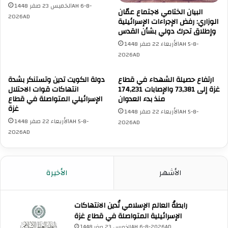
ي
الخميس 23 صفر 1448AH 6-8-
ن
البيان الختامي لاجتماع عمّان
ق
2026AD
ا
الوزاري: رفض الإجراءات الإسرائيلية
ا
ق
وإطلاق تحرك دولي بشأن القدس
ل
ش
الأربعاء 22 صفر 1448AH 5-8-
ه
س
2026AD
و
ب
ي
ل
ارتفاع حصيلة الشهداء في قطاع
دولة الكويت تدين وتستنكر بشدة
ة
"
غزة إلى 73,381 والإصابات 174,231
انتهاكات قوات الاحتلال
ا
ا
منذ بدء العدوان
الإسرائيلي المتواصلة في قطاع
ل
ل
غزة
الأربعاء 22 صفر 1448AH 5-8-
و
ت
الأربعاء 22 صفر 1448AH 5-8-
2026AD
ط
ص
2026AD
ن
د
ي
ي
ة
ل
ل
خ
الأشهر
الأخيرة
ل
ط
س
ا
ع
ب
رابطةُ العالم الإسلامي تُدين الانتهاكات
و
ا
الإسرائيلية المتواصلة في قطاع غزة
د
ل
الخميس 23 صفر 1448AH 6-8-2026AD