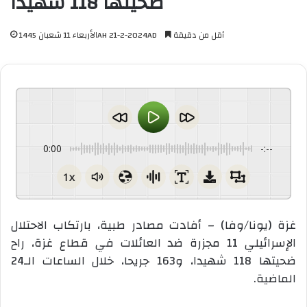
ضحيتها 118 شهيدا
أقل من دقيقة
الأربعاء 11 شعبان 1445AH 21-2-2024AD
0:00
-:--
1x
غزة (يونا/وفا) – أفادت مصادر طبية، بارتكاب الاحتلال
الإسرائيلي 11 مجزرة ضد العائلات في قطاع غزة، راح
ضحيتها 118 شهيدا، و163 جريحا، خلال الساعات الـ24
الماضية.