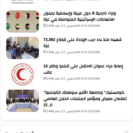
ي
ك
ة
ر
وزراء خارجية 8 دول عربية وإسلامية يدينون
ا
الانتهاكات الإسرائيلية المتواصلة في غزة
ه
الخميس 23 صفر 1448AH 6-8-2026AD
ي
ة
ف
73,382 شهيدا منذ بدء حرب الإبادة على قطاع
ي
غزة
و
الخميس 23 صفر 1448AH 6-8-2026AD
س
ا
16 إصابة جراء عدوان الاحتلال على قلنديا وكفر
ئ
عقب
ل
الخميس 23 صفر 1448AH 6-8-2026AD
ا
ل
“كومستيك” وجامعة الأمير سونغكلا التايلاندية
إ
تنظمان معرض ومؤتمر المنتجات الحلال العالمي
ع
الـ 15
ل
الخميس 23 صفر 1448AH 6-8-2026AD
ا
م
"