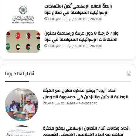
ن
ا
رابطةُ العالم الإسلامي تُدين الانتهاكات
ق
ل
الإسرائيلية المتواصلة في قطاع غزة
ا
د
الخميس 23 صفر 1448AH 6-8-2026AD
ش
ب
ف
ل
وزراء خارجية 8 دول عربية وإسلامية يدينون
ي
و
الانتهاكات الإسرائيلية المتواصلة في غزة
م
م
الخميس 23 صفر 1448AH 6-8-2026AD
ن
ا
ت
س
د
ي
ى
ا
أخبار اتحاد يونا
أ
ل
ن
ر
ط
ا
UNA Chatbot
اتحاد “يونا” يوقع مذكرة تعاون مع الهيئة
ا
ب
مرحباً بك! 👋
الوطنية للاجئين والنازحين في جمهورية الصومال
اختر نوع المساعدة:
ل
ع
اسألني
💬
اطرح أي سؤال تريده
الثلاثاء 21 صفر 1448AH 4-8-2026AD
أسئلة من منصة (UNA)
📰
ي
ابحث عن أخبار يونا
الأسئلة الشائعة
❓
تصفح الأسئلة المتكررة
ا
ا
ل
اتحاد وكالات أنباء التعاون الإسلامي يوقع مذكرة
د
تفاهم مع اتحاد الإعلاميين الإفريقي الآسيوي