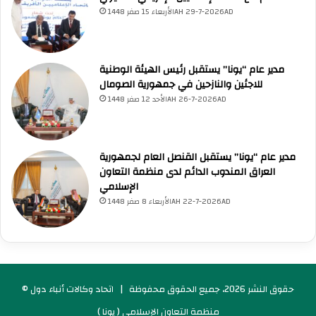
ب
الأربعاء 15 صفر 1448AH 29-7-2026AD
ل
و
م
ا
مدير عام “يونا” يستقبل رئيس الهيئة الوطنية
س
للاجئين والنازحين في جمهورية الصومال
ي
الأحد 12 صفر 1448AH 26-7-2026AD
ا
ل
ر
ا
مدير عام “يونا” يستقبل القنصل العام لجمهورية
ب
العراق المندوب الدائم لدى منظمة التعاون
ع
الإسلامي
الأربعاء 8 صفر 1448AH 22-7-2026AD
© حقوق النشر 2026، جميع الحقوق محفوظة |
اتحاد وكالات أنباء دول
منظمة التعاون الإسلامي ( يونا )