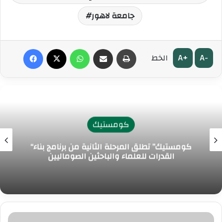
جامعة لاهور
طباعة
مشاركة عبر البريد
واتساب
‫X
فيسبوك
A+
A-
الخط
كومستيك
“كومستيك” تطلق المرحلة الثانية من برنامج بناء
القدرات للعلماء والباحثين الصوماليين