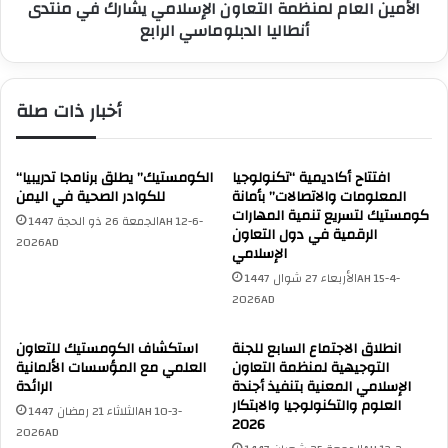
ؤ
ع
و
أنطاليا الدبلوماسي الرابع
ا
ن
م
ا
ل
ل
م
أخبار ذات صلة
س
ن
ي
ظ
ا
م
س
ة
افتتاح أكاديمية “تكنولوجيا
“الكومستيك” يطلق برنامجا تدريبيا
ي
المعلومات والاتصالات” بأمانة
ا
للكوادر الصحية في اليمن
ة
كومستيك لتسريع تنمية المهارات
ل
الجمعة 26 ذو الحجة 1447AH 12-6-
الرقمية في دول التعاون
ب
ت
2026AD
الإسلامي
م
ع
ن
الأربعاء 27 شوال 1447AH 15-4-
ا
ظ
2026AD
و
م
ن
ة
ا
انطلاق الاجتماع السابع للجنة
استكشاف الكومستيك للتعاون
ا
ل
التوجيهية لمنظمة التعاون
العلمي مع المؤسسات الألمانية
ل
إ
الإسلامي المعنية بتنفيذ أجندة
الرائدة
ت
العلوم والتكنولوجيا والابتكار
س
الثلاثاء 21 رمضان 1447AH 10-3-
2026
ع
ل
2026AD
ا