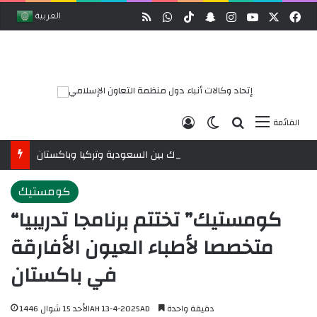
وك
‫X
‫YouTube
انستقرام
ملخص الموقع RSS
سناب تشات
‫TikTok
واتساب
العربية
بحث عن
الوضع المظلم
تسجيل الدخول
القائمة
البيان المشترك لقمة مكة المكرمة للدفاع المشترك بين السعودية وتركيا وباكستان
كومستيك
“كومستيك” تختتم برنامجا تدريبيا
متخصصا لأطباء العيون الأفارقة
في باكستان
دقيقة واحدة
الأحد 15 شوال 1446AH 13-4-2025AD