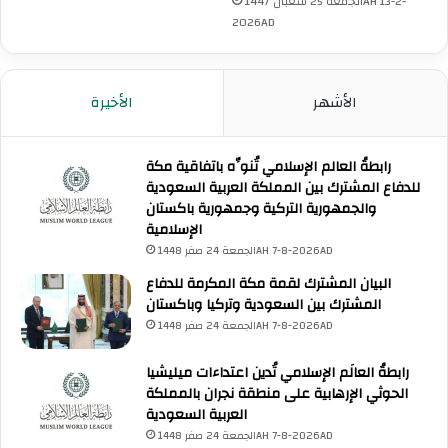
ا
الجمعة 25 شعبان 1447AH 13-2-
و
م
2026AD
ن
ي
ا
ي
ل
ش
الأشهر
الأخيرة
إ
ا
س
ر
ل
ك
ا
رابطةُ العالم الإسلامي تُنوِّه باتفاقية مكة
ف
م
للدفاع المشترك بين المملكة العربية السعودية
ي
ي
والجمهورية التركية وجمهورية باكستان
م
ي
الإسلامية
ن
ش
ت
الجمعة 24 صفر 1448AH 7-8-2026AD
ا
د
البيان المشترك لقمة مكة المكرمة للدفاع
ر
ى
المشترك بين السعودية وتركيا وباكستان
ك
أ
الجمعة 24 صفر 1448AH 7-8-2026AD
ف
ن
ي
ط
رابطةُ العالَم الإسلامي تُدين اعتداءات ميليشيا
ج
ا
الحوثي الإرهابية على منطقة نجران بالمملكة
ل
ل
العربية السعودية
س
ي
الجمعة 24 صفر 1448AH 7-8-2026AD
ة
ا