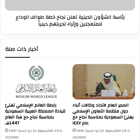
ا
ش
ق
ؤ
ي
رئاسة الشؤون الدينية تعلن نجاح خطة طواف الوداع
و
ي
للمتعجلين وإثراء تجربتهم دينياً
ن
س
ا
ت
ل
ق
د
أخبار ذات صلة
ب
ي
ل
ن
و
ي
ز
ة
ي
ت
ر
ع
ا
ل
ل
ن
ت
ن
المدير العام لاتحاد وكالات أنباء
رابطة العالم الإسلامي تهنئ
ج
ج
دول منظمة التعاون الإسلامي
قيادة المملكة العربية السعودية
ا
ا
يهنئ السعودية بمناسبة نجاح حج
بمناسبة نجاح حج هذا العام
ر
ح
عام ١٤٤٧
1447هـ
ة
خ
الجمعة 12 ذو الحجة 1447AH 29-5-
الجمعة 12 ذو الحجة 1447AH 29-5-
ا
ط
2026AD
2026AD