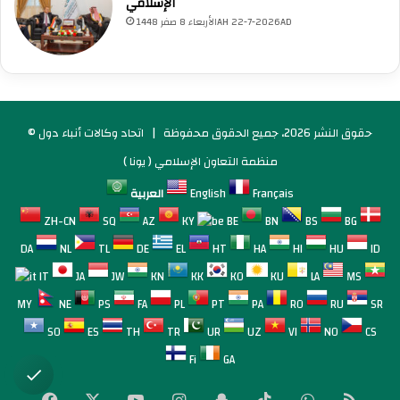
الإسلامي
الأربعاء 8 صفر 1448AH 22-7-2026AD
© حقوق النشر 2026، جميع الحقوق محفوظة |
اتحاد وكالات أنباء دول
منظمة التعاون الإسلامي ( يونا )
Français
English
العربية
ZH-CN
SQ
AZ
KY
BE
BN
BS
BG
DA
NL
TL
DE
EL
HT
HA
HI
HU
ID
IT
JA
JW
KN
KK
KO
KU
LA
MS
MY
NE
PS
FA
PL
PT
PA
RO
RU
SR
SO
ES
TH
TR
UR
UZ
VI
NO
CS
Fi
GA
لخص
واتساب
‫TikTok
سناب
انستقرام
‫YouTube
‫X
فيسبوك