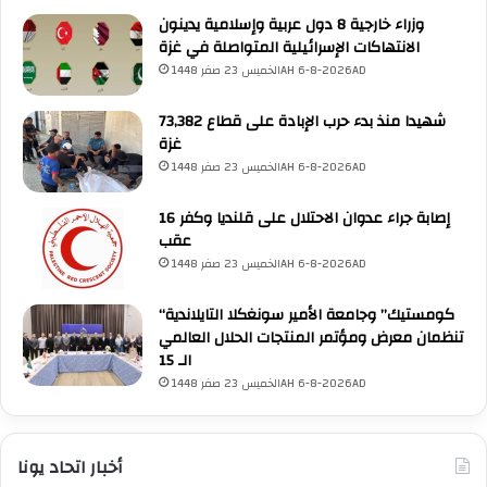
ث
وزراء خارجية 8 دول عربية وإسلامية يدينون
ر
الانتهاكات الإسرائيلية المتواصلة في غزة
ا
الخميس 23 صفر 1448AH 6-8-2026AD
ء
ت
73,382 شهيدا منذ بدء حرب الإبادة على قطاع
ج
غزة
ر
الخميس 23 صفر 1448AH 6-8-2026AD
ب
ت
16 إصابة جراء عدوان الاحتلال على قلنديا وكفر
ه
عقب
م
الخميس 23 صفر 1448AH 6-8-2026AD
د
ي
“كومستيك” وجامعة الأمير سونغكلا التايلاندية
ن
تنظمان معرض ومؤتمر المنتجات الحلال العالمي
ي
الـ 15
اً
UNA Chatbot
الخميس 23 صفر 1448AH 6-8-2026AD
مرحباً بك! 👋
اختر نوع المساعدة:
اسألني
💬
اطرح أي سؤال تريده
أسئلة من منصة (UNA)
📰
ابحث عن أخبار يونا
الأسئلة الشائعة
❓
تصفح الأسئلة المتكررة
أخبار اتحاد يونا