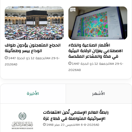
ل
ة
س
ط
ع
و
و
ا
د
ف
ي
ا
ل
و
الأقمار الصناعية والذكاء
الحجاج المتعجلون يؤدون طواف
الاصطناعي يعززان الرقابة البيئية
الوداع بيسر وطمأنينة
د
في مكة والمشاعر المقدسة
ا
الجمعة 12 ذو الحجة 1447AH 29-5-
ع
الجمعة 12 ذو الحجة 1447AH 29-5-
2026AD
ل
2026AD
ل
م
ت
الأشهر
الأخيرة
ع
ج
ل
رابطةُ العالم الإسلامي تُدين الانتهاكات
ي
الإسرائيلية المتواصلة في قطاع غزة
ن
و
الخميس 23 صفر 1448AH 6-8-2026AD
إ