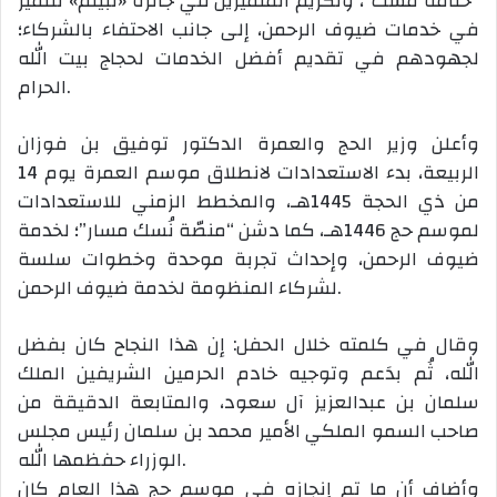
“ختامه مسك”، وتكريم المتميزين في جائزة «لبيتم» للتميز
في خدمات ضيوف الرحمن، إلى جانب الاحتفاء بالشركاء؛
لجهودهم في تقديم أفضل الخدمات لحجاج بيت الله
الحرام.
وأعلن وزير الحج والعمرة الدكتور توفيق بن فوزان
الربيعة، بدء الاستعدادات لانطلاق موسم العمرة يوم 14
من ذي الحجة 1445هـ، والمخطط الزمني للاستعدادات
لموسم حج 1446هـ، كما دشن “منصّة نُسك مسار”؛ لخدمة
ضيوف الرحمن، وإحداث تجربة موحدة وخطوات سلسة
لشركاء المنظومة لخدمة ضيوف الرحمن.
وقال في كلمته خلال الحفل: إن هذا النجاح كان بفضل
الله، ثُم بدَعم وتوجيه خادم الحرمين الشريفين الملك
سلمان بن عبدالعزيز آل سعود، والمتابعة الدقيقة من
صاحب السمو الملكي الأمير محمد بن سلمان رئيس مجلس
الوزراء حفظمها الله.
وأضاف أن ما تم إنجازه في موسم حج هذا العام كان