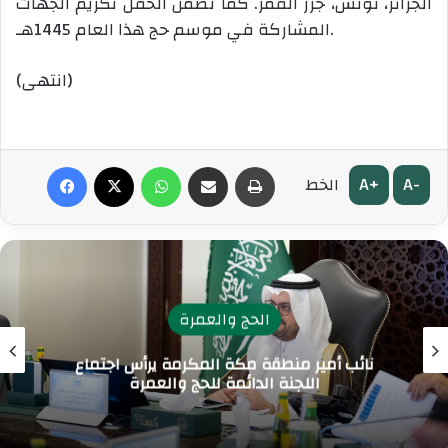
الجزائر، تونس، جزر القمر. كما تضمن الحفل تكريم الجهات
المشاركة في موسم حج هذا العام 1445هـ.
(انتهى)
طباعة
مشاركة عبر البريد
واتساب
‫X
فيسبوك
A+
A-
الخط
الحج والعمرة
نائب أمير منطقة مكة المكرمة يرأس اجتماع
اللجنة الدائمة للحج والعمرة