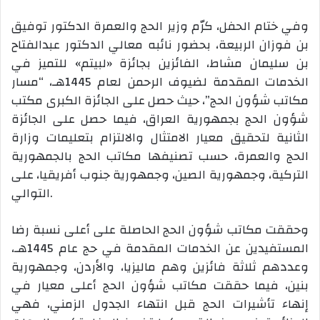
وفي ختام الحفل، كرّم وزير الحج والعمرة الدكتور توفيق
بن فوزان الربيعة، بحضور نائبه معالي الدكتور عبدالفتاح
بن سليمان مشاط، الفائزين بجائزة «لبيتم» للتميز في
الخدمات المقدمة لضيوف الرحمن لعام 1445هـ، “مسار
مكاتب شؤون الحج”، حيث حصل على الجائزة الكبرى مكتب
شؤون الحج بجمهورية العراق، فيما حصل على الجائزة
الثانية لتحقيق معيار الامتثال والالتزام بتعليمات وزارة
الحج والعمرة، حسب تصنيفها مكاتب الحج بالجمهورية
التركية، وجمهورية الصين، وجمهورية جنوب أفريقيا، على
التوالي.
وحققت مكاتب شؤون الحج الحاصلة على أعلى نسبة رضا
المستفيدين عن الخدمات المقدمة في حج عام 1445هـ،
وعددهم ثلاثة فائزين وهم ماليزيا، والأردن، وجمهورية
بنين، فيما حققت مكاتب شؤون الحج أعلى معيار في
إنهاء تأشيرات الحج قبل انتهاء الجدول الزمني، فهي