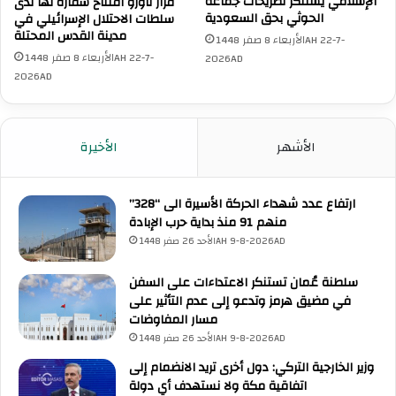
ع
الإسلامي يستنكر تصريحات جماعة
قرار ناورو افتتاح سفارة لها لدى
ة
الحوثي بحق السعودية
سلطات الاحتلال الإسرائيلي في
ل
ا
مدينة القدس المحتلة
ى
ل
الأربعاء 8 صفر 1448AH 22-7-
أ
م
الأربعاء 8 صفر 1448AH 22-7-
2026AD
س
ه
2026AD
ط
ن
و
ي
ل
ة
الأشهر
الأخيرة
ا
ل
ل
ل
ص
إ
ارتفاع عدد شهداء الحركة الأسيرة الى “328”
م
ح
منهم 91 منذ بداية حرب الإبادة
و
ص
د
الأحد 26 صفر 1448AH 9-8-2026AD
ا
ا
ئ
ل
ي
سلطنة عُمان تستنكر الاعتداءات على السفن
م
ي
في مضيق هرمز وتدعو إلى عدم التأثير على
ت
ن
مسار المفاوضات
و
و
الأحد 26 صفر 1448AH 9-8-2026AD
ج
ع
وزير الخارجية التركي: دول أخرى تريد الانضمام إلى
ه
ل
اتفاقية مكة ولا نستهدف أي دولة
إ
م