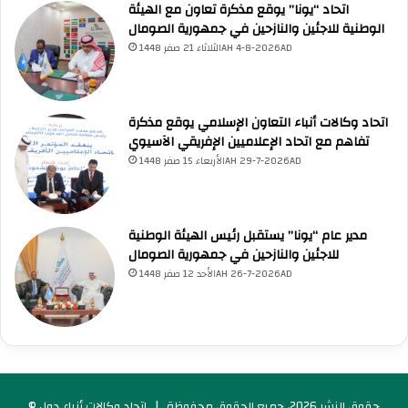
اتحاد “يونا” يوقع مذكرة تعاون مع الهيئة
أسئلة من منصة (UNA)
📰
ابحث عن أخبار يونا
الأسئلة الشائعة
❓
الوطنية للاجئين والنازحين في جمهورية الصومال
تصفح الأسئلة المتكررة
الثلاثاء 21 صفر 1448AH 4-8-2026AD
اتحاد وكالات أنباء التعاون الإسلامي يوقع مذكرة
تفاهم مع اتحاد الإعلاميين الإفريقي الآسيوي
الأربعاء 15 صفر 1448AH 29-7-2026AD
مدير عام “يونا” يستقبل رئيس الهيئة الوطنية
للاجئين والنازحين في جمهورية الصومال
الأحد 12 صفر 1448AH 26-7-2026AD
© حقوق النشر 2026، جميع الحقوق محفوظة |
اتحاد وكالات أنباء دول