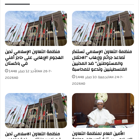
د
و
ا
ق
ء
ع
ا
م
ل
ذ
ا
ك
ح
ر
ت
ة
منظمة التعاون الإسلامي تستنكر
منظمة التعاون الإسلامي تدين
ل
ت
تصاعد جرائم وإرهاب “الاحتلال
الهجوم الإرهابي على حاجز أمني
ا
ف
والمستوطنين” ضد المدنيين
في باكستان
ل
ا
الفلسطينيين وتدعو للمحاسبة
الأحد 12 صفر 1448AH 26-7-
ا
ه
الجمعة 10 صفر 1448AH 24-7-
2026AD
ل
م
2026AD
إ
م
س
ع
ر
ا
ا
ل
ئ
ج
ي
م
ل
ع
ي
ي
الأمين العام لمنظمة التعاون
منظمة التعاون الاسلامي تدين