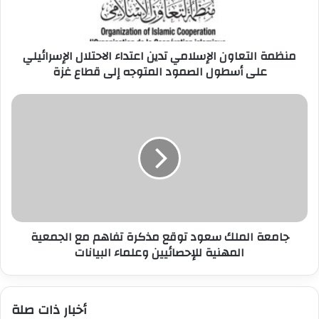
ل
ت
ع
منظمة التعاون الإسلامي تدين اعتداء الاحتلال الإسرائيلي
ا
على أسطول الصمود المتوجه إلى قطاع غزة
و
ن
ا
ج
ل
ا
إ
م
س
ع
ل
ة
ا
ا
م
ل
ي
م
ت
ل
د
جامعة الملك سعود توقع مذكرة تفاهم مع الجمعية
ك
ي
المهنية للإحصائيين وعلماء البيانات
س
ن
ع
ا
و
ع
د
أخبار ذات صلة
ت
ت