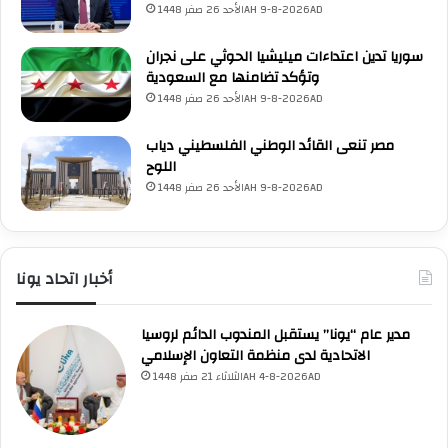
الأحد 26 صفر 1448AH 9-8-2026AD
ل
ا
ى
ء
سوريا تدين اعتداءات ميليشيا الحوثي على نجران
ق
ا
وتؤكد تضامنها مع السعودية
ط
ل
ا
ب
الأحد 26 صفر 1448AH 9-8-2026AD
ع
ي
غ
ا
مصر تنعى القائد الوطني الفلسطيني دياب
ز
ن
اللوح
ة
ا
الأحد 26 صفر 1448AH 9-8-2026AD
ت
أخبار اتحاد يونا
مدير عام “يونا” يستقبل المندوب الدائم لروسيا
الاتحادية لدى منظمة التعاون الإسلامي
الثلاثاء 21 صفر 1448AH 4-8-2026AD
UNA Chatbot
مرحباً بك! 👋
اختر نوع المساعدة:
اسألني
💬
اطرح أي سؤال تريده