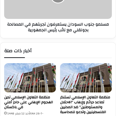
ا
و
ب
ج
ة
ن
ا
و
ل
​مسلمو جنوب السودان يستعرضون تجربتهم في المصالحة
ب
ي
بجونقلي مع نائب رئيس الجمهورية
ا
و
ل
م
س
ي
و
أخبار ذات صلة
ة
د
ب
ا
ف
ن
ي
ي
ر
س
و
ت
س
ع
ك
ر
و
ض
منظمة التعاون الإسلامي تستنكر
منظمة التعاون الإسلامي تدين
ر
و
تصاعد جرائم وإرهاب “الاحتلال
الهجوم الإرهابي على حاجز أمني
و
ن
والمستوطنين” ضد المدنيين
في باكستان
ن
ت
الفلسطينيين وتدعو للمحاسبة
الأحد 12 صفر 1448AH 26-7-
ا