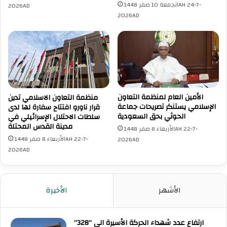
ج
الجمعة 10 صفر 1448AH 24-7-
2026AD
ف
ر
2026AD
ي
ب
أ
ت
و
ه
ز
م
ب
ف
ك
ي
س
ا
ت
ل
الأمين العام لمنظمة التعاون
منظمة التعاون الاسلامي تدين
ا
الإسلامي يستنكر تصريحات جماعة
قرار ناورو افتتاح سفارة لها لدى
م
الحوثي بحق السعودية
سلطات الاحتلال الإسرائيلي في
ن
ص
مدينة القدس المحتلة
ا
الأربعاء 8 صفر 1448AH 22-7-
ل
الأربعاء 8 صفر 1448AH 22-7-
2026AD
ح
2026AD
ة
ب
ج
الأشهر
الأخيرة
و
ن
ق
ارتفاع عدد شهداء الحركة الأسيرة الى “328”
ل