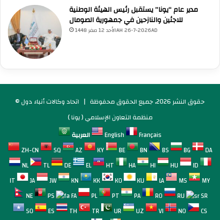
مدير عام “يونا” يستقبل رئيس الهيئة الوطنية
للاجئين والنازحين في جمهورية الصومال
الأحد 12 صفر 1448AH 26-7-2026AD
© حقوق النشر 2026، جميع الحقوق محفوظة |
اتحاد وكالات أنباء دول
منظمة التعاون الإسلامي ( يونا )
Français
English
العربية
ZH-CN
SQ
AZ
KY
BE
BN
BS
BG
DA
NL
TL
DE
EL
HT
HA
HI
HU
ID
IT
JA
JW
KN
KK
KO
KU
LA
MS
MY
NE
PS
FA
PL
PT
PA
RO
RU
SR
SO
ES
TH
TR
UR
UZ
VI
NO
CS