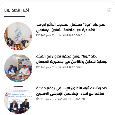
أخبار اتحاد يونا
مدير عام “يونا” يستقبل المندوب الدائم لروسيا
الاتحادية لدى منظمة التعاون الإسلامي
الثلاثاء 21 صفر 1448AH 4-8-2026AD
اتحاد “يونا” يوقع مذكرة تعاون مع الهيئة
UNA Chatbot
مرحباً بك! 👋
الوطنية للاجئين والنازحين في جمهورية الصومال
اختر نوع المساعدة:
اسألني
💬
اطرح أي سؤال تريده
الثلاثاء 21 صفر 1448AH 4-8-2026AD
أسئلة من منصة (UNA)
📰
ابحث عن أخبار يونا
الأسئلة الشائعة
❓
تصفح الأسئلة المتكررة
اتحاد وكالات أنباء التعاون الإسلامي يوقع مذكرة
تفاهم مع اتحاد الإعلاميين الإفريقي الآسيوي
الأربعاء 15 صفر 1448AH 29-7-2026AD