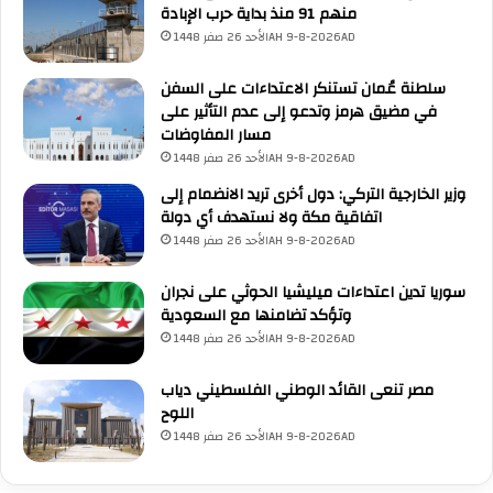
منهم 91 منذ بداية حرب الإبادة
ي
الأحد 26 صفر 1448AH 9-8-2026AD
م
ع
ن
سلطنة عُمان تستنكر الاعتداءات على السفن
ا
في مضيق هرمز وتدعو إلى عدم التأثير على
ئ
مسار المفاوضات
ب
الأحد 26 صفر 1448AH 9-8-2026AD
ر
وزير الخارجية التركي: دول أخرى تريد الانضمام إلى
ئ
اتفاقية مكة ولا نستهدف أي دولة
ي
الأحد 26 صفر 1448AH 9-8-2026AD
س
ا
سوريا تدين اعتداءات ميليشيا الحوثي على نجران
ل
وتؤكد تضامنها مع السعودية
ج
م
الأحد 26 صفر 1448AH 9-8-2026AD
ه
و
مصر تنعى القائد الوطني الفلسطيني دياب
ر
اللوح
ي
الأحد 26 صفر 1448AH 9-8-2026AD
ة