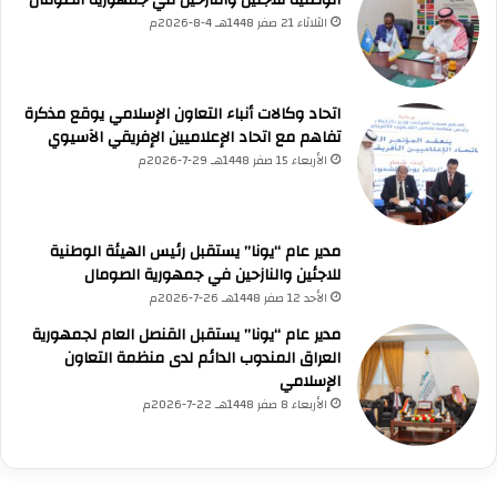
الوطنية للاجئين والنازحين في جمهورية الصومال
الثلاثاء 21 صفر 1448هـ 4-8-2026م
UNA Chatbot
مرحباً بك! 👋
اختر نوع المساعدة:
اتحاد وكالات أنباء التعاون الإسلامي يوقع مذكرة
اسألني
💬
اطرح أي سؤال تريده
أسئلة من منصة (UNA)
📰
ابحث عن أخبار يونا
تفاهم مع اتحاد الإعلاميين الإفريقي الآسيوي
الأسئلة الشائعة
❓
تصفح الأسئلة المتكررة
الأربعاء 15 صفر 1448هـ 29-7-2026م
مدير عام “يونا” يستقبل رئيس الهيئة الوطنية
للاجئين والنازحين في جمهورية الصومال
الأحد 12 صفر 1448هـ 26-7-2026م
مدير عام “يونا” يستقبل القنصل العام لجمهورية
العراق المندوب الدائم لدى منظمة التعاون
الإسلامي
الأربعاء 8 صفر 1448هـ 22-7-2026م