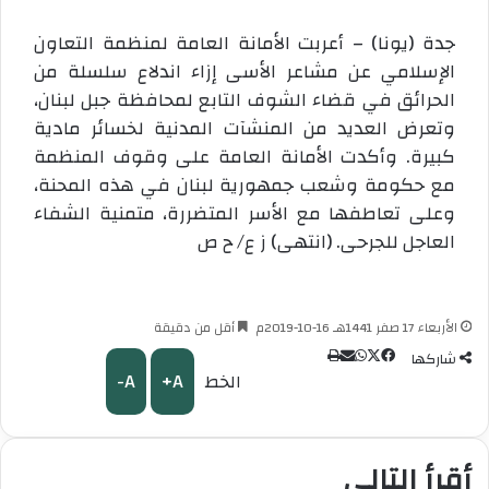
جدة (يونا) – أعربت الأمانة العامة لمنظمة التعاون
الإسلامي عن مشاعر الأسى إزاء اندلاع سلسلة من
الحرائق في قضاء الشوف التابع لمحافظة جبل لبنان،
وتعرض العديد من المنشآت المدنية لخسائر مادية
كبيرة. وأكدت الأمانة العامة على وقوف المنظمة
مع حكومة وشعب جمهورية لبنان في هذه المحنة،
وعلى تعاطفها مع الأسر المتضررة، متمنية الشفاء
العاجل للجرحى. (انتهى) ز ع/ ح ص
الأربعاء 17 صفر 1441هـ 16-10-2019م
أقل من دقيقة
‫X
طباعة
واتساب
مشاركة
فيسبوك
شاركها
A-
A+
الخط
عبر
البريد
أقرأ التالي