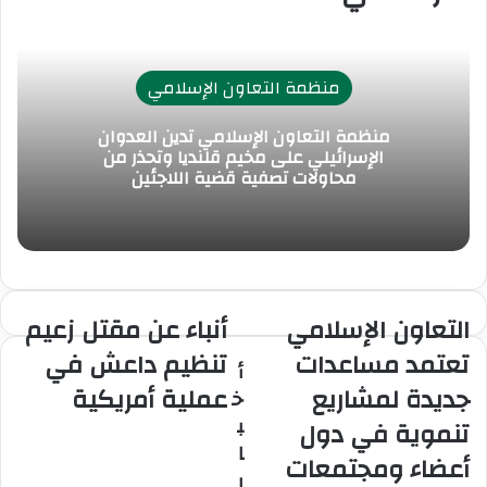
منظمة التعاون الإسلامي
منظمة التعاون الإسلامي تدين العدوان
الإسرائيلي على مخيم قلنديا وتحذر من
محاولات تصفية قضية اللاجئين
التعاون الإسلامي
أنباء عن مقتل زعيم
التعاون
أنباء
الإسلامي
عن
تعتمد مساعدات
تنظيم داعش في
أ
تعتمد
مقتل
جديدة لمشاريع
عملية أمريكية
مساعدات
زعيم
خ
جديدة
تنظيم
ب
تنموية في دول
لمشاريع
داعش
ا
تنموية
أعضاء ومجتمعات
في
ر
في
عملية