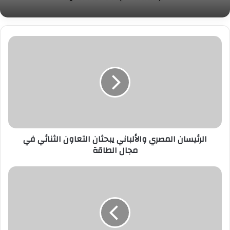
الرئيسان
المصري
والألباني
يبحثان
التعاون
الثنائي
في
مجال
الطاقة
الرئيسان المصري والألباني يبحثان التعاون الثنائي في
مجال الطاقة
اتحاد
"يونا":
"إعلان
أبوظبي"
يتضمن
قرارات