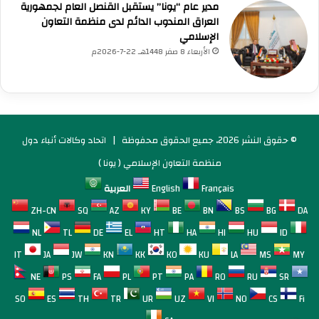
مدير عام “يونا” يستقبل القنصل العام لجمهورية
العراق المندوب الدائم لدى منظمة التعاون
الإسلامي
الأربعاء 8 صفر 1448هـ 22-7-2026م
© حقوق النشر 2026، جميع الحقوق محفوظة |
اتحاد وكالات أنباء دول
منظمة التعاون الإسلامي ( يونا )
Français
English
العربية
ZH-CN
SQ
AZ
KY
BE
BN
BS
BG
DA
NL
TL
DE
EL
HT
HA
HI
HU
ID
IT
JA
JW
KN
KK
KO
KU
LA
MS
MY
NE
PS
FA
PL
PT
PA
RO
RU
SR
SO
ES
TH
TR
UR
UZ
VI
NO
CS
Fi