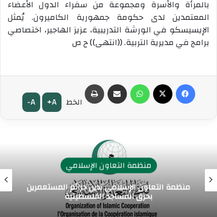
بالمرأة والأسرة ومجموعة من سفراء الدول الأعضاء
المعتمدين لدى حكومة جمهورية الكاميرون. يُمثل
الإيسيسكو في الورشة التدريبية، عزيز الهاجير، اختصاصي
برامج في مديرية التربية. ((انتهى)) ح ص
فيسبوك
‫X
واتساب
مشاركة عبر البريد
طباعة
A-
A+
الخط
منظمة التعاون الإسلامي
منظمة التعاون الإسلامي تدين جرائم المستعمرين
بحرق المساجد الفلسطينية