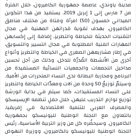
مدينة ياوندي، عاصمة جمهورية الكاميرون، خلال الفترة
من 7 مارس إلى 1 إبريل 2019. يستفيد من هذا التكوين
الميداني خمسون (50) امرأة وفتاة من مختلف مناطق
الكاميرون، بهدف تقوية قدراتهن المهنية في مجال
التقنيات الحديثة للخياطة والتطريز، إضافة إلى إكسابهن
المهارات الفنية المطلوبة في مجال التسيير والتسويق،
في إطار مشاريعهن الصغرى في الخياطة والتطريز وأنواع
أخرى من الأنشطة المُدرّة للدخل، وذلك من أجل تحسين
مداخيل التجمعات والجمعيات النسائية المستفيدة من
البرنامج ومحاربة البطالة لدى النساء المتحررات من الأمية.
وسيتمّ توزيعُ 50 وحدة من آلات ومعدّات الخياطة والتطريز
على النساء المستفيدات، كما سيتم في بداية الورشة
توزيع لوازم التدريب عليهن، خلال حفلٍ تنظمه الإيسيسكو
والمصرف العربي للتنمية الاقتصادية في إفريقيا،
بالتعاون مع اللجنة الوطنية لليونيسكو بجمهورية
الكاميرون. وسيحضُره كل من وزير التربية الأساسية، رئيس
اللجنة الوطنية لليونيسكو بالكاميرون، ووزيرة النهوض