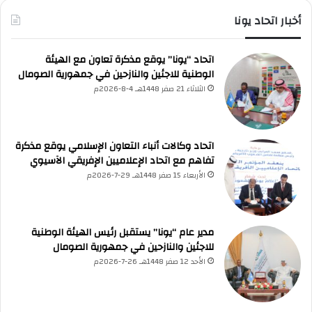
أخبار اتحاد يونا
اتحاد “يونا” يوقع مذكرة تعاون مع الهيئة
الوطنية للاجئين والنازحين في جمهورية الصومال
UNA Chatbot
الثلاثاء 21 صفر 1448هـ 4-8-2026م
مرحباً بك! 👋
اختر نوع المساعدة:
اسألني
💬
اطرح أي سؤال تريده
أسئلة من منصة (UNA)
📰
ابحث عن أخبار يونا
الأسئلة الشائعة
❓
تصفح الأسئلة المتكررة
اتحاد وكالات أنباء التعاون الإسلامي يوقع مذكرة
تفاهم مع اتحاد الإعلاميين الإفريقي الآسيوي
الأربعاء 15 صفر 1448هـ 29-7-2026م
مدير عام “يونا” يستقبل رئيس الهيئة الوطنية
للاجئين والنازحين في جمهورية الصومال
الأحد 12 صفر 1448هـ 26-7-2026م