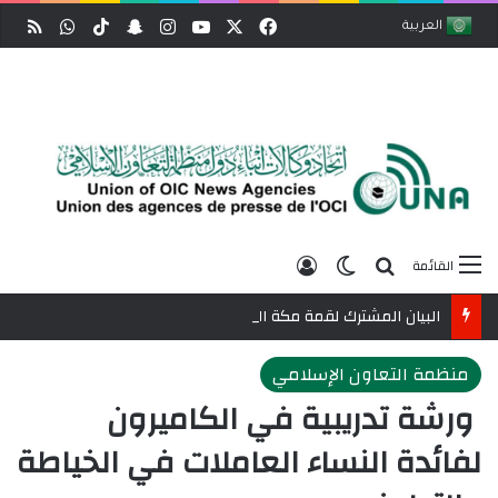
‫X
فيسبوك
‫YouTube
انستقرام
‫TikTok
سناب تشات
واتساب
ملخص
العربية
بحث عن
الوضع المظلم
تسجيل الدخول
القائمة
البيان المشترك لقمة مكة المكرمة للدفاع المشترك بين السعودية وتركيا وباكستان
منظمة التعاون الإسلامي
​ ورشة تدريبية في الكاميرون
لفائدة النساء العاملات في الخياطة