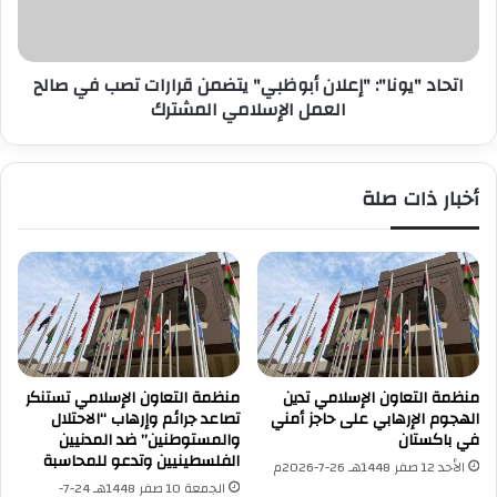
تصب
في
صالح
العمل
اتحاد "يونا": "إعلان أبوظبي" يتضمن قرارات تصب في صالح
الإسلامي
العمل الإسلامي المشترك
المشترك
أخبار ذات صلة
منظمة التعاون الإسلامي تدين
منظمة التعاون الإسلامي تستنكر
الهجوم الإرهابي على حاجز أمني
تصاعد جرائم وإرهاب “الاحتلال
في باكستان
والمستوطنين” ضد المدنيين
الفلسطينيين وتدعو للمحاسبة
الأحد 12 صفر 1448هـ 26-7-2026م
الجمعة 10 صفر 1448هـ 24-7-