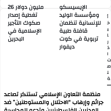
الإيسيسكو
26 مليون دولار
الإيسيسكو
26
ومؤسسة
مليون
ومؤسسة الوليد
تغطية إصدار
أ
الوليد
دولار
للإنسانية تنظمان
صكوك التأجير
للإنسانية
تغطية
خ
تنظمان
إصدار
ب
قافلة طبية
الإسلامية في
قافلة
صكوك
ا
تربوية في كوت
طبية
البحرين
التأجير
ر
تربوية
الإسلامية
ديفوار
ذ
في
في
كوت
البحرين
ا
ديفوار
ت
ص
ل
ة
منظمة التعاون الإسلامي تستنكر تصاعد
جرائم وإرهاب “الاحتلال والمستوطنين” ضد
المدنيين الفلسطينيين وتدعو للمحاسبة