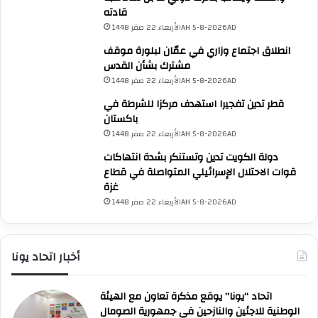
قادته
الأربعاء 22 صفر 1448AH 5-8-2026AD
انطلاق اجتماع وزاري في عمّان لبلورة موقف
مشترك بشأن القدس
الأربعاء 22 صفر 1448AH 5-8-2026AD
قطر تدين تفجيرا استهدف مركزا للشرطة في
باكستان
الأربعاء 22 صفر 1448AH 5-8-2026AD
دولة الكويت تدين وتستنكر بشدة انتهاكات
قوات الاحتلال الإسرائيلي المتواصلة في قطاع
غزة
الأربعاء 22 صفر 1448AH 5-8-2026AD
أخبار اتحاد يونا
UNA Chatbot
اتحاد “يونا” يوقع مذكرة تعاون مع الهيئة
مرحباً بك! 👋
الوطنية للاجئين والنازحين في جمهورية الصومال
اختر نوع المساعدة:
اسألني
💬
اطرح أي سؤال تريده