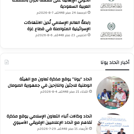
الحوثي الإرهابية على منطقة نجران بالمملكة
العربية السعودية
الجمعة 24 صفر 1448هـ 7-8-2026م
رابطةُ العالم الإسلامي تُدين الانتهاكات
الإسرائيلية المتواصلة في قطاع غزة
الخميس 23 صفر 1448هـ 6-8-2026م
أخبار اتحاد يونا
اتحاد “يونا” يوقع مذكرة تعاون مع الهيئة
الوطنية للاجئين والنازحين في جمهورية الصومال
الثلاثاء 21 صفر 1448هـ 4-8-2026م
UNA Chatbot
مرحباً بك! 👋
اختر نوع المساعدة:
اتحاد وكالات أنباء التعاون الإسلامي يوقع مذكرة
اسألني
💬
اطرح أي سؤال تريده
أسئلة من منصة (UNA)
📰
تفاهم مع اتحاد الإعلاميين الإفريقي الآسيوي
ابحث عن أخبار يونا
الأسئلة الشائعة
❓
تصفح الأسئلة المتكررة
الأربعاء 15 صفر 1448هـ 29-7-2026م