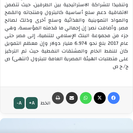
وتنفيذا للشراكة الاستراتيجية بين الطرفين، حيث تتضمن
الاتفاقية دعم سلع أساسية كالبترول ومنتجاته والقمح
والمواد التموينية والغذائية وسلع أخرى وذلك لصالح
مصر. وأضافت نصر: إن إجمالي ما قدمته المؤسسة، وهي
جزء من مجموعة البنك الإسلامي للتنمية، إلى مصر حتى
عام 2017 بلغ نحو 6.974 مليار دولار وإن معظم التمويل
كان للنفط الخام والمشتقات النفطية حيث تم التركيز
على متطلبات الهيئة المصرية العامة للبترول. (انتهى) ص
ج/ ح ص
فيسبوك
‫X
واتساب
مشاركة عبر البريد
طباعة
A-
A+
الخط