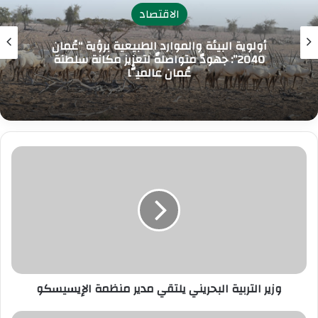
الاقتصاد
أولوية البيئة والموارد الطبيعية برؤية “عُمان
2040”: جهودٌ متواصلةٌ لتعزيز مكانة سلطنة
عُمان عالميًّا
وزير
التربية
البحريني
يلتقي
مدير
منظمة
الإيسيسكو
وزير التربية البحريني يلتقي مدير منظمة الإيسيسكو
تعديل