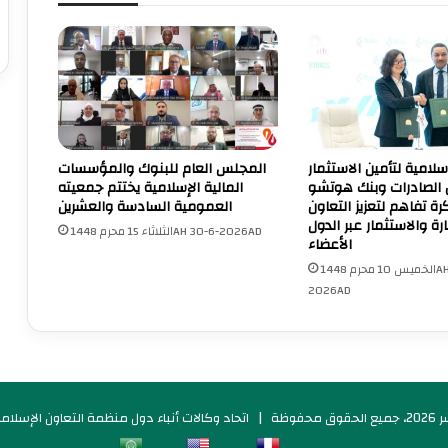
امية لتأمين الاستثمار
المجلس العام للبنوك والمؤسسات
 الصادرات وبنك هوتشو
المالية الإسلامية يختتم جمعيته
ة تفاهم لتعزيز التعاون
العمومية السادسة والعشرين
رة والاستثمار عبر الدول
الثلاثاء 15 محرم 1448AH 30-6-2026AD
الأعضاء
الخميس 10 محرم 1448AH 25-6-
2026AD
فوظة |
اتحاد وكالات أنباء دول منظمة التعاون الإسلامي 