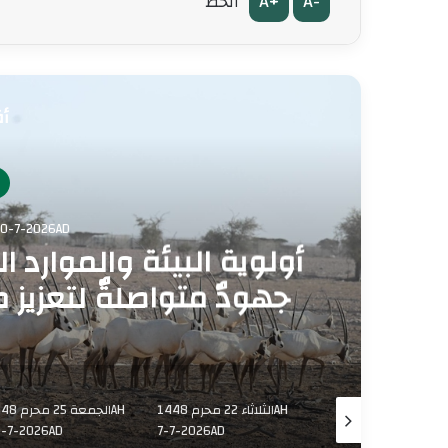
A+
A-
الخط
أق
الأثنين 6 صفر 0-7-2026AD
جهودٌ متواصلةٌ لتعزيز 
الأثنين 21 محرم 1448AH
الثلاثاء 22 محرم 1448AH
الجمعة 25 مح
-7-2026AD
7-7-2026AD
6-7-2026AD