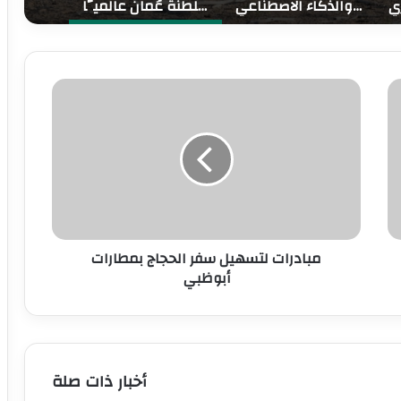
تقرير دولي: السعودية نموذج رائد في بناء اقتصاد ذكي قائم على البيانات والذكاء الاصطناعي
أولوية البيئة والموارد الطبيعية برؤية “عُمان 2040”: جهودٌ متواصلةٌ لتعزيز مكانة سلطنة عُمان عالميًّا
السعودية وروسيا والعراق والكويت وكازاخستان والجزائر وعُمان تقوم بتعديل الإنتاج وتؤكد مجددًا التزامها باستقرار السوق البترولية
سا
مبادرات
رح
لتسهيل
دة
سفر
فرز
الحجاج
ائج
بمطارات
بات
أبوظبي
سة
ي
ون
مبادرات لتسهيل سفر الحجاج بمطارات
أبوظبي
أخبار ذات صلة