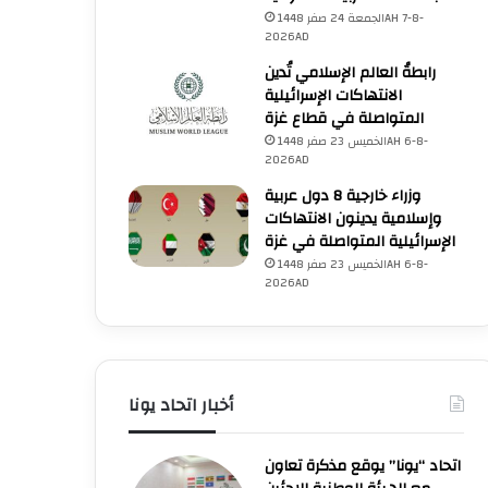
الجمعة 24 صفر 1448AH 7-8-
2026AD
رابطةُ العالم الإسلامي تُدين
الانتهاكات الإسرائيلية
المتواصلة في قطاع غزة
الخميس 23 صفر 1448AH 6-8-
2026AD
وزراء خارجية 8 دول عربية
الاقتصاد
وإسلامية يدينون الانتهاكات
الإسرائيلية المتواصلة في غزة
الأثنين 20 صفر 1448AH 3-8-2026AD
الخميس 23 صفر 1448AH 6-8-
السعودية وروسيا والعراق وال
2026AD
والجزائر وعُمان تقوم بتعديل الإ
التزامها باستقرار السوق 
أخبار اتحاد يونا
الأثنين 20 صفر 1448AH
الخميس 17 محرم
الخميس 17 محرم
اتحاد “يونا” يوقع مذكرة تعاون
1448AH 2-7-2026AD
1448AH 2-7-2026AD
3-8-2026AD