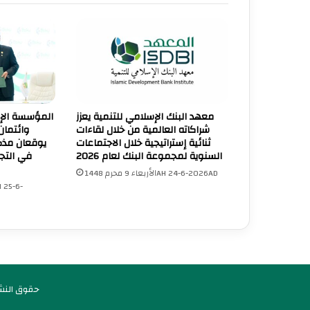
معهد البنك الإسلامي للتنمية يعزز
المؤسسة الإسل
شراكاته العالمية من خلال لقاءات
وائتمان
ثنائية إستراتيجية خلال الاجتماعات
يوقعان مذكر
السنوية لمجموعة البنك لعام 2026
في التجا
الأربعاء 9 محرم 1448AH 24-6-2026AD
UNA Chatbot
© حقوق النشر 2026، جميع الحقوق مح
مرحباً بك! 👋
اختر نوع المساعدة:
اسألني
💬
اطرح أي سؤال تريده
أسئلة من منصة (UNA)
📰
ابحث عن أخبار يونا