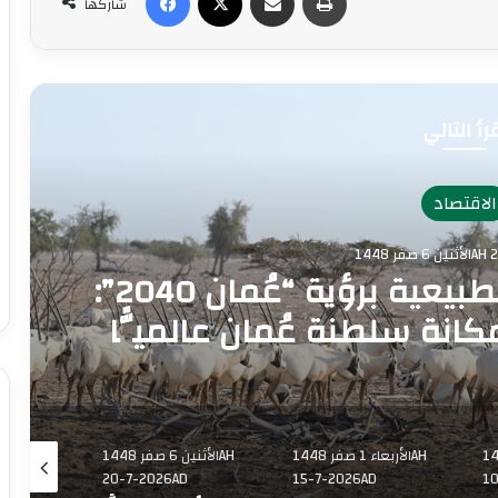
شاركها
رأ التالي
الاقتصاد
1448AH 2
أولوية البيئة والموارد الطبيعية برؤية “عُمان 2040”:
مكانة سلطنة عُمان عالميًّا
رم 1448AH
الأربعاء 1 صفر 1448AH
الأثنين 6 صفر 1448AH
20-7-2026AD
15-7-2026AD
10