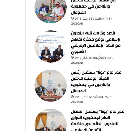
مع الهيئة الوطنية للاجئين
المؤسسة الإسلامية لتأمين الاستثمار وائتمان الصادرات تسلط الضوء على إزالة المخاطر بوصفها محركاً للتجارة والاستثمار الإقليميين
المؤسسة الإسلامية لتأمين الاستثمار وائتمان الصادرات والمؤسسة الإسلامية لتنمية القطاع الخاص تنجحان في إتمام أول عملية تمويل مجمّع مشتركة لتعبئة التمويل الإسلامي وتوسيع استثمارات القطاع الخاص في الدول الأعضاء
والنازحين في جمهورية
الصومال
الثلاثاء 21 صفر 1448AH 4-8-
2026AD
اتحاد وكالات أنباء التعاون
الإسلامي يوقع مذكرة تفاهم
مع اتحاد الإعلاميين الإفريقي
الآسيوي
الأربعاء 15 صفر 1448AH 29-7-
2026AD
مدير عام “يونا” يستقبل رئيس
الهيئة الوطنية للاجئين
والنازحين في جمهورية
الصومال
الأحد 12 صفر 1448AH 26-7-
2026AD
مدير عام “يونا” يستقبل القنصل
العام لجمهورية العراق
المندوب الدائم لدى منظمة
التعاون الإسلامي