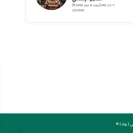
الأربعاء 8 صفر 1448AH 22-7-
2026AD
إ
( يونا )