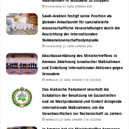
Maßnahmen in Jerusalem zu stoppen.
Donnerstag 23 Safar 1448AH 6AD
Saudi-Arabien festigt seine Position als
globaler Anlaufpunkt für spezialisierte
wissenschaftliche Veranstaltungen durch die
Ausrichtung der Internationalen
Nuklearwissenschaftsolympiade.
Donnerstag 23 Safar 1448AH 6AD
Abschlusserklärung des Ministertreffens in
UNA Chatbot
Amman: Ablehnung israelischer Maßnahmen
Herzlich willkommen! 👋
Wählen Sie die Art der Unterstützung:
und Einleitung internationaler Aktionen gegen
Fragen Sie mich
💬
Stellen Sie jede beliebige Frage.
Jerusalem
Fragen von der UNA-Plattform
📰
Suche nach Neuigkeiten über Yuna
häufige Fragen
❓
Stöbern Sie in den häufig gestellten Fragen.
Mittwoch 22 Safar 1448AH 5-8-2026AD
Das Arabische Parlament verurteilt die
Eskalation der Besatzung im Gazastreifen
und im Westjordanland und fordert dringende
internationale Maßnahmen, um die
Verantwortlichen zur Rechenschaft zu ziehen.
Mittwoch 22 Safar 1448AH 5-8-2026AD