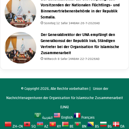
Vorsitzenden der Nationalen Flüchtlings- und
Binnenvertriebenenbehörde in der Republik
Somalia.
Sonntag 12 Safar 1448AH 26-7-2026AD
Der Generaldirektor der UNA empfängt den
Generalkonsul der Republik Irak, Ständigen
Vertreter bei der Organisation für Islamische
Zusammenarbeit
Mittwoch 8 Safar 1448AH 22-7-2026AD
© Copyright 2026, Alle Rechte vorbehalten |
Union der
Nachrichtenagenturen der Organisation für Islamische Zusammenarbeit
(UNA)
العربية
English
Français
ZH-CN
SQ
AZ
KY
BE
BN
BS
BG
DA