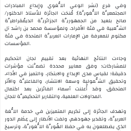
وفي فرع (نشر الوعي اللُّغوي وإبداع المبادرات
المجتمعيَّة اللُّغويَّة): مُنحَت الجائزة للأستاذ الدكتور/
صالح بلعيد من الجمهوريَّة الجزائريَّة الديمُقراطيَّة
الشَّعبية في فئة الأفراد، ولمؤسسة محمد بن راشد آل
مكتوم للمعرفة من الإمارات العربيَّة المتحدة في فئة
المؤسسات.
وجاءت النتائج النهائية بعد تقييم لجان التحكيم
للمشاركات؛ وفق معايير محددة تضمَّنت مؤشرات
دقيقة؛ لقياس مدى الإبداع والابتكار، والتميز في الأداء،
وتحقيق الشُّمولية وسعة الانتشار، والفاعليَّة والأثر
المتحقق، وقد أُعلنت أسماء الفائزين بعد اكتمال
المداولات العلمية، والتقارير التحكيميَّة للجان.
وتهدف الجائزة إلى تكريم المتميزين في خدمة اللُّغة
العربيَّة، وتقدير جهودهم، ولفت الأنظار إلى عِظَم الدور
الذي يضطلعون به في حفظ الهُويَّة اللُّغويَّة، وترسيخ