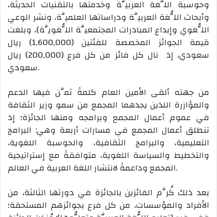
وحوسبة اللُّغة العربيَّة وخدمتها بالتقنيات الحديثة،
وأبحاث اللُّغة العربيَّة ودراساتها العلميَّة، ونشر الوعي
اللُّغوي وإبداع المبادرات المجتمعيَّة اللُّغويَّة)، وبلغت
قيمة الجوائز المخصصة للفئتين (1,600,000) ريال
سعودي، إذ نال كل فائز من كل فرع (200,000) ريال
سعودي.
من جهته ألقى الأمين العام كلمةً ثمَّن فيها الدعم
والمؤازرة اللذين يجدهما المجمع من سمو وزير الثقافة
في عموم أعمال المجمع وبرامجه ومنها الجائزة؛ إذ
تنطلق أعمال المجمع في مسارات أربعة وهي: البرامج
التعليمية، والبرامج الثقافية، والحوسبة اللغوية،
والتخطيط والسياسة اللغوية، متوافقةً مع إستراتيجية
المجمع وداعمةً لانتشار اللغة العربية في العالم.
بعد ذلك كُرَّم الفائزين بالجائزة في دورتها الثالثة، من
الأفراد والمؤسسات، من كل فرع بجوائزهم المستحقة؛