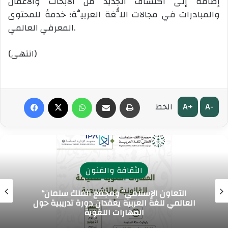
إضافةً إلى اكتشاف الجديد من الأبحاث والأعمال
والمبادرات في مجالات اللُّغة العربيَّة؛ خدمةً للمحتوى
المعرفي العالمي.
(انتهى)
طباعة
مشاركة عبر البريد
واتساب
‫X
فيسبوك
A+
A-
الخط
الثقافة والفنون
“التعاون الإسلامي” ومجمع الملك سلمان
العالمي للغة العربية يعقدان دورة تدريبية حول
المهارات اللغوية