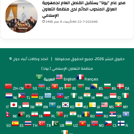
مدير عام “يونا” يستقبل القنصل العام لجمهورية
العراق المندوب الدائم لدى منظمة التعاون
الإسلامي
الأربعاء 8 صفر 1448AH 22-7-2026AD
© حقوق النشر 2026، جميع الحقوق محفوظة |
اتحاد وكالات أنباء دول
منظمة التعاون الإسلامي ( يونا )
Français
English
العربية
ZH-CN
SQ
AZ
KY
BE
BN
BS
BG
DA
NL
TL
DE
EL
HT
HA
HI
HU
ID
IT
JA
JW
KN
KK
KO
KU
LA
MS
MY
NE
PS
FA
PL
PT
PA
RO
RU
SR
SO
ES
TH
TR
UR
UZ
VI
NO
CS
Fi