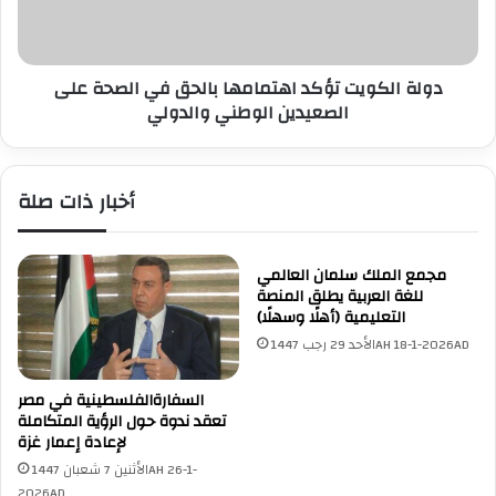
ـ
ك
2
و
4
ي
ل
دولة الكويت تؤكد اهتمامها بالحق في الصحة على
ت
ه
الصعيدين الوطني والدولي
ت
ي
ؤ
ئ
ك
ة
د
أخبار ذات صلة
ح
ا
ق
ه
و
ت
ق
م
مجمع الملك سلمان العالمي
ا
للغة العربية يطلق المنصة
ا
التعليمية (أهلًا وسهلًا)
ل
م
إ
ه
الأحد 29 رجب 1447AH 18-1-2026AD
ن
ا
س
ب
السفارةالفلسطينية في مصر
ا
ا
تعقد ندوة حول الرؤية المتكاملة
ن
ل
لإعادة إعمار غزة
ب
ح
الأثنين 7 شعبان 1447AH 26-1-
م
ق
2026AD