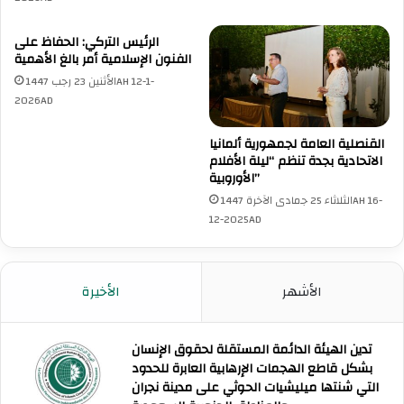
ن
ف
ظ
ي
الرئيس التركي: الحفاظ على
م
ا
الفنون الإسلامية أمر بالغ الأهمية
ة
ل
ا
الأثنين 23 رجب 1447AH 12-1-
ص
ل
2026AD
ح
ت
ة
ع
ع
القنصلية العامة لجمهورية ألمانيا
ا
ل
الاتحادية بجدة تنظم “ليلة الأفلام
و
الأوروبية”
ى
ن
ا
الثلاثاء 25 جمادى الآخرة 1447AH 16-
ا
ل
12-2025AD
ل
ص
إ
ع
س
ي
ل
الأشهر
الأخيرة
د
ا
ي
م
ن
ي
ا
تدين الهيئة الدائمة المستقلة لحقوق الإنسان
ل
بشكل قاطع الهجمات الإرهابية العابرة للحدود
و
التي شنتها ميليشيات الحوثي على مدينة نجران