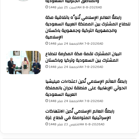
ط
والمناطق الجنوبية السعودية
ن
السبت 25 صفر 1448AH 8-8-2026AD
ي
رابطةُ العالم الإسلامي تُنوِّه باتفاقية مكة
و
للدفاع المشترك بين المملكة العربية السعودية
ا
والجمهورية التركية وجمهورية باكستان
ل
الإسلامية
د
الجمعة 24 صفر 1448AH 7-8-2026AD
و
ل
البيان المشترك لقمة مكة المكرمة للدفاع
ي
المشترك بين السعودية وتركيا وباكستان
الجمعة 24 صفر 1448AH 7-8-2026AD
رابطةُ العالَم الإسلامي تُدين اعتداءات ميليشيا
الحوثي الإرهابية على منطقة نجران بالمملكة
UNA Chatbot
العربية السعودية
مرحباً بك! 👋
الجمعة 24 صفر 1448AH 7-8-2026AD
اختر نوع المساعدة:
اسألني
💬
اطرح أي سؤال تريده
أسئلة من منصة (UNA)
📰
رابطةُ العالم الإسلامي تُدين الانتهاكات
ابحث عن أخبار يونا
الأسئلة الشائعة
❓
تصفح الأسئلة المتكررة
الإسرائيلية المتواصلة في قطاع غزة
الخميس 23 صفر 1448AH 6-8-2026AD