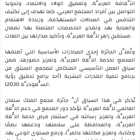
الثَّقافة العربيَّة، وتعميق الولاء والانتماء، وتجويد
التواصل بين أفراد المجتمع العربي، كما تهدف إلى تكثيف
التنافس في المجالات المستهدَفة، وزيادة الاهتمام
والعناية بها، وتقدير التخصصات المتصلة بها؛ لضمان
مستقبلٍ زاهرٍ للُّغة العربيَّة، وتأكيد صدارتها بين اللغات.
وتُمثِّل الجائزة إحدى المبادرات الأساسية التي أطلقها
المجمع؛ لخدمة اللُّغة العربيَّة، وتعزيز حضورها، ضمن
سياق العمل التأسيسي المتكامل للمجمع، المنبثق من
برنامج تنمية القدرات البشرية (أحد برامج تحقيق رؤية
السُّعوديَّة 2030).
يُذكَر في هذا السياق أنَّ جائزة مجمع الملك سلمان
العالمي للُّغة العربيَّة تؤكد دور المجمع في دعم اللُّغة
العربيَّة، وتعزيز رسالته في استثمار فرص خدمة اللُّغة
العربيَّة، والمحافظة على سلامتها، ودعمها نطقًا
وكتابة، وتعزيز مكانتها عالميًّا، ورفع مستوى الوعي بها،