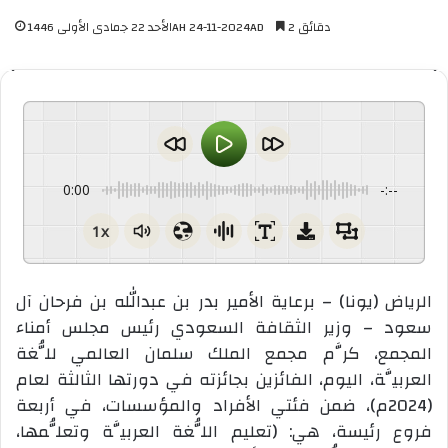
2 دقائق
الأحد 22 جمادى الأولى 1446AH 24-11-2024AD
0:00
-:--
1x
الرياض (يونا) – برعاية الأمير بدر بن عبدالله بن فرحان آل
سعود – وزير الثقافة السعودي رئيس مجلس أمناء
المجمع، كرَّم مجمع الملك سلمان العالمي للُّغة
العربيَّة، اليوم، الفائزين بجائزته في دورتها الثالثة لعام
(2024م)، ضمن فئتي الأفراد والمؤسسات، في أربعة
فروع رئيسة، هي: (تعليم اللُّغة العربيَّة وتعلُّمها،