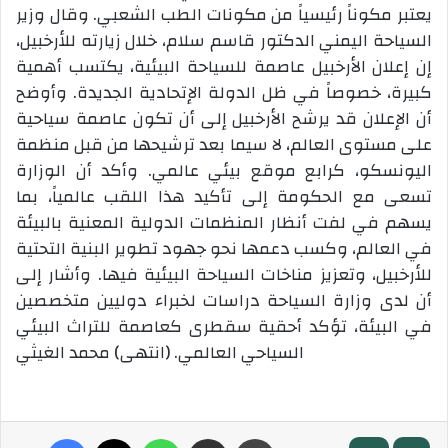
يعتبر مكوناً رئيسياً من مكونات الطب الشعبي. وقال وزير
السياحة اليمني الدكتور قاسم سلام، خلال زيارته للأرخبيل،
إن إعلان الأرخبيل عاصمة للسياحة البيئية، يكتسب أهمية
كبيرة، خصوصاً في ظل الدولة الإتحادية الجديدة. وأوضح
أن الإعلان قد يرشح الأرخبيل إلى أن تكون عاصمة سياحية
على مستوى العالم، لا سيما بعد ترشيحها من قبل منظمة
اليونسكو، كرابع موقع بيئي عالمي. وأكد أن الوزارة
تسعى مع الحكومة إلى تأكيد هذا اللقب عالمياً، بما
يسهم في لفت أنظار المنظمات الدولية المعنية بالبيئة
في العالم، وكسب دعمها نحو جهود تطوير البنية التحتية
للأرخبيل، وتعزيز مناخات السياحة البيئية فيها. وأشار إلى
أن لدى وزارة السياحة دراسات لخبراء دوليين متخصصين
في البيئة، تؤكد أحقية سقطرى كعاصمة للتراث البيئي
السياحي العالمي. (انتهى) محمد الغيثي
طباعة
مشاركة عبر البريد
واتساب
‫X
فيسبوك