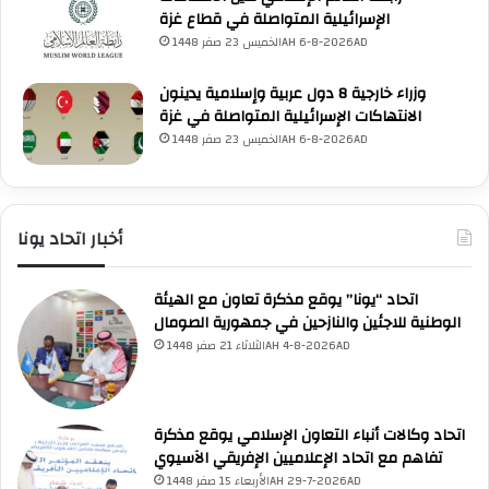
الإسرائيلية المتواصلة في قطاع غزة
الخميس 23 صفر 1448AH 6-8-2026AD
وزراء خارجية 8 دول عربية وإسلامية يدينون
الانتهاكات الإسرائيلية المتواصلة في غزة
الخميس 23 صفر 1448AH 6-8-2026AD
أخبار اتحاد يونا
اتحاد “يونا” يوقع مذكرة تعاون مع الهيئة
الوطنية للاجئين والنازحين في جمهورية الصومال
الثلاثاء 21 صفر 1448AH 4-8-2026AD
UNA Chatbot
مرحباً بك! 👋
اختر نوع المساعدة:
اتحاد وكالات أنباء التعاون الإسلامي يوقع مذكرة
اسألني
💬
اطرح أي سؤال تريده
أسئلة من منصة (UNA)
📰
تفاهم مع اتحاد الإعلاميين الإفريقي الآسيوي
ابحث عن أخبار يونا
الأسئلة الشائعة
❓
تصفح الأسئلة المتكررة
الأربعاء 15 صفر 1448AH 29-7-2026AD