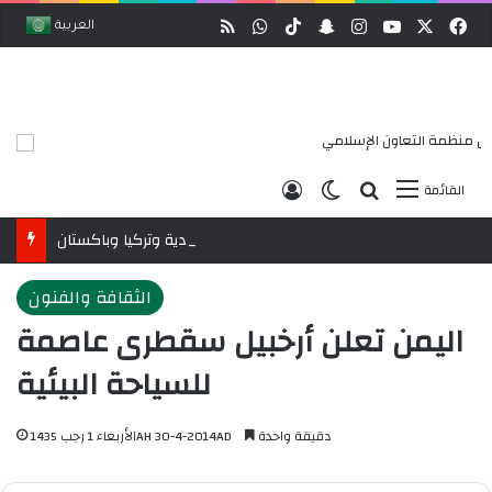
وك
‫X
‫YouTube
انستقرام
ملخص الموقع RSS
سناب تشات
‫TikTok
واتساب
العربية
بحث عن
الوضع المظلم
تسجيل الدخول
القائمة
البيان المشترك لقمة مكة المكرمة للدفاع المشترك بين السعودية وتركيا وباكستان
الثقافة والفنون
اليمن تعلن أرخبيل سقطرى عاصمة
للسياحة البيئية
دقيقة واحدة
الأربعاء 1 رجب 1435AH 30-4-2014AD