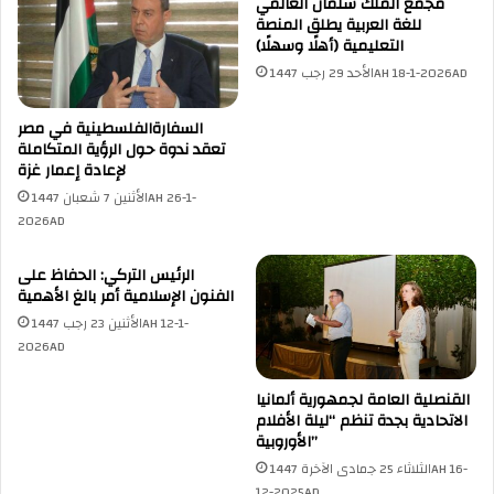
مجمع الملك سلمان العالمي
للغة العربية يطلق المنصة
التعليمية (أهلًا وسهلًا)
الأحد 29 رجب 1447AH 18-1-2026AD
السفارةالفلسطينية في مصر
تعقد ندوة حول الرؤية المتكاملة
لإعادة إعمار غزة
الأثنين 7 شعبان 1447AH 26-1-
2026AD
الرئيس التركي: الحفاظ على
الفنون الإسلامية أمر بالغ الأهمية
الأثنين 23 رجب 1447AH 12-1-
2026AD
القنصلية العامة لجمهورية ألمانيا
الاتحادية بجدة تنظم “ليلة الأفلام
الأوروبية”
الثلاثاء 25 جمادى الآخرة 1447AH 16-
12-2025AD