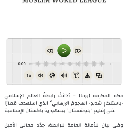
0:00
-:--
1x
مكة المكرمة (يونا) – أدانَتْ رابطةُ العالم الإسلامي
-باستنكارٍ شديدٍ- الهجومَ الإرهابيَّ الذي استهدف قطارًا
في إقليم “بلوشستان” بجمهورية باكستان الإسلامية.
وفي بيانٍ للأمانة العامة للرابطة، جدّد معالي الأمين