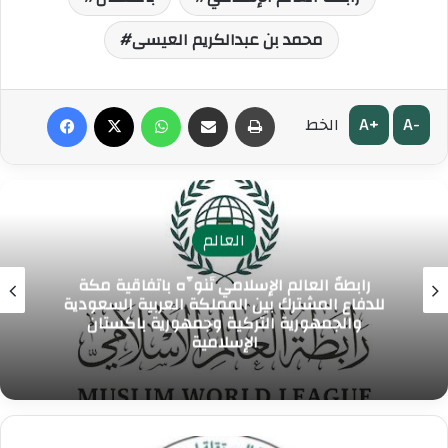
محمد بن عبدالكريم العيسى
طباعة
مشاركة عبر البريد
واتساب
‫X
فيسبوك
A+
A-
الخط
العالم
رابطةُ العالم الإسلامي تُنوِّه باتفاقية مكة
للدفاع المشترك بين المملكة العربية السعودية
والجمهورية التركية وجمهورية باكستان
الإسلامية
ا