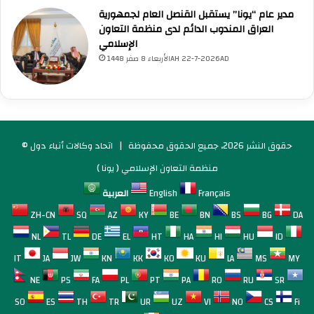
ل
مدير عام “يونا” يستقبل القنصل العام لجمهورية
إ
العراق المندوب الدائم لدى منظمة التعاون
س
الإسلامي
ر
الأربعاء 8 صفر 1448AH 22-7-2026AD
ا
ئ
ي
ل
ي
ا
© حقوق النشر 2026، جميع الحقوق محفوظة |
اتحاد وكالات أنباء دول
ل
م
منظمة التعاون الإسلامي ( يونا )
ت
Français
English
العربية
ط
ر
ZH-CN
SQ
AZ
KY
BE
BN
BS
BG
DA
ف
NL
TL
DE
EL
HT
HA
HI
HU
ID
ب
ن
IT
JA
JW
KN
KK
KO
KU
LA
MS
MY
غ
NE
PS
FA
PL
PT
PA
RO
RU
SR
ف
ي
SO
ES
TH
TR
UR
UZ
VI
NO
CS
Fi