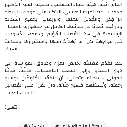
العام، رئيس هيئة علماء المسلمين، فضيلة الشيخ الدكتور
محمد بن عبدالكريم العيسى، التأكيدَ على موقف الرابطة
الرَّافِض والمُدين للعنف والإرهاب بجميع أشكاله
وذرائِعِه، مُعرِبًا عن تضامُنِها الكامل مع جمهورية باكستان
الإسلامية في هذا المُصاب المُؤلِم، ودعمِها لجُهودها
في مواجهة كلِّ ما يُهدِّدُ أمنَها واستقرارَها وسلامةَ
شعبها.
كما تقدّم فضيلتُه بخالص العزاء وصادق المواساة إلى
ذوي الضحايا وإلى الشعب الباكستاني كافّةً، سائلًا
المولى -سبحانه وتعالى- أن يتغمّد المُتوفّين بواسع
رحمته، ويُسكنَهم فسيح جنّاته، وأن يمُنَّ على المُصابين
بالشفاء العاجل.
(انتهى)
رابطة العالم الإسلامي
باكستان