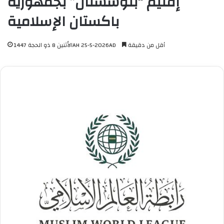
إقليم “بلوشستان” بجمهورية
باكستان الإسلامية
أقل من دقيقة
الأثنين 8 ذو الحجة 1447AH 25-5-2026AD