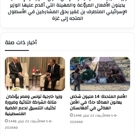
ح
يدينون الأفعال المروّعة والمهينة التي أقدم عليها الوزير
ة
ق
ا
الإسرائيلي المتطرف بن غفير بحق المشاركين في الأسطول
و
ل
المتجه إلى غزة
ق
س
ا
ع
ل
و
أخبار ذات صلة
إ
د
ن
ي
س
ة
ا
و
ن
ع
ت
د
ش
دٍ
ي
م
د
ن
الأمم المتحدة: 14 مليون شخص
وزيرا خارجية تونس ومصر يؤكدان
ب
ا
يعانون انعدامًا حادًا في الأمن
متانة الشراكة الثنائية وضرورة
ا
ل
الغذائي في أفغانستان
تكثيف التنسيق لدعم القضية
ل
د
الفلسطينية
الأربعاء 22 صفر 1448AH 5-8-
ج
و
الأربعاء 22 صفر 1448AH 5-8-
2026AD
ه
ل
2026AD
و
ا