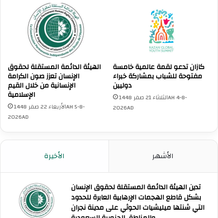
د
ل
ا
ع
ل
ر
س
ب
ع
ي
و
ة
د
و
كازان تدعو لقمة عالمية خامسة
الهيئة الدائمة المستقلة لحقوق
ي
ا
مفتوحة للشباب بمشاركة خبراء
الإنسان تعزز صون الكرامة
ة
دوليين
الإنسانية من خلال القيم
ل
الإسلامية
ا
إ
الثلاثاء 21 صفر 1448AH 4-8-
ل
س
الأربعاء 22 صفر 1448AH 5-8-
2026AD
م
ل
2026AD
ت
ا
م
م
ي
ي
الأشهر
الأخيرة
ز
ة
ة
ي
ف
د
ي
تدين الهيئة الدائمة المستقلة لحقوق الإنسان
ي
ت
بشكل قاطع الهجمات الإرهابية العابرة للحدود
ن
ن
التي شنتها ميليشيات الحوثي على مدينة نجران
و
ظ