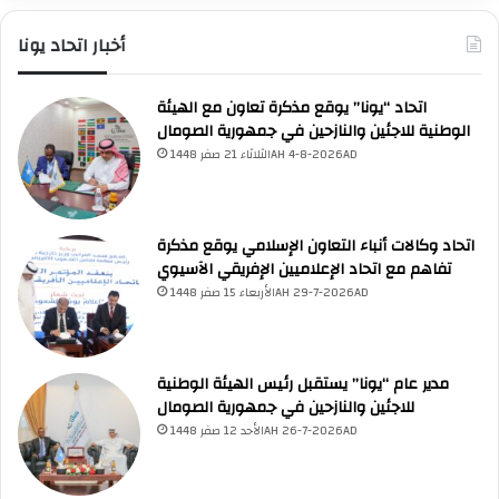
ة
ا
أخبار اتحاد يونا
UNA Chatbot
ل
مرحباً بك! 👋
اختر نوع المساعدة:
ت
اسألني
💬
اطرح أي سؤال تريده
أسئلة من منصة (UNA)
📰
اتحاد “يونا” يوقع مذكرة تعاون مع الهيئة
ابحث عن أخبار يونا
ي
الأسئلة الشائعة
❓
تصفح الأسئلة المتكررة
الوطنية للاجئين والنازحين في جمهورية الصومال
أ
ق
الثلاثاء 21 صفر 1448AH 4-8-2026AD
د
م
ع
اتحاد وكالات أنباء التعاون الإسلامي يوقع مذكرة
ل
تفاهم مع اتحاد الإعلاميين الإفريقي الآسيوي
ي
الأربعاء 15 صفر 1448AH 29-7-2026AD
ه
ا
ا
ل
مدير عام “يونا” يستقبل رئيس الهيئة الوطنية
و
للاجئين والنازحين في جمهورية الصومال
ز
الأحد 12 صفر 1448AH 26-7-2026AD
ي
ر
ا