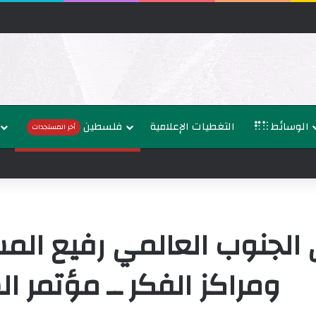
الوسائط
التغطيات الإعلامية
فلسطين
أخر المستجدات
وزراء خارجية 8 دول عربية وإسلامية يدينون الانتهاكات الإسرائيلية المتواصلة في غزة
الجنوب العالمي رفيع المس
ومراكز الفكر ــ مؤتمر ا