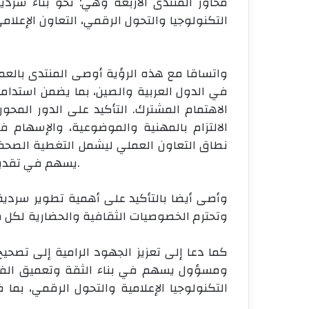
محاور المنتدى الأربعة وهي: نحو بناء سرد
التكنولوجيا والتحول الرقمي، التعاون الإعلامي
واتساقا مع هذه الرؤية أوصى المنتدى بالعمل 
في الدول العربية والصين، بما يضمن استدا
الاهتمام المشترك. التأكيد على الدور المحو
الالتزام بالمهنية والموضوعية، والإسهام 
نطاق التعاون العملي ليشمل التغطية الصحفية
يسهم في تقديم سردية متوازنة تعكس أولويات واهتمامات الجانبين.
وأصى أيضا بالتأكيد على أهمية تطوير سردية
وتحترم الخصوصيات الثقافية والحضارية لكل
كما دعا إلى تعزيز الجهود الرامية إلى تصح
ومسؤول يسهم في بناء الثقة وتعميق الفهم
التكنولوجيا الإعلامية والتحول الرقمي، بم