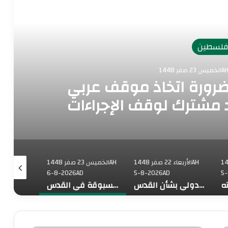
رأ التالي
لسطين
1448
 ضرورة اتخاذ موقف عربي
مشترك لوقف الإجراءات
 المسبوقة في القدس
فر 1448AH
الأربعاء 22 صفر 1448AH
الخميس 23 صفر 1448AH
6-8-2026AD
5-8-2026AD
5
البيان الختامي لاجتماع عمّان الوزاري: رفض الإجراءات الإسرائيلية وإطلاق تحرك دولي بشأن القدس
الملك الأردني يؤكد ضرورة اتخاذ موقف عربي إسلامي موحد وجهد مشترك لوقف الإجراءات الإسرائيلية غير المسبوقة في القدس
ملك البحرين والرئيس المصري يبحثان العلاقات الثنائية وتطورات الأوضاع الإقليمية