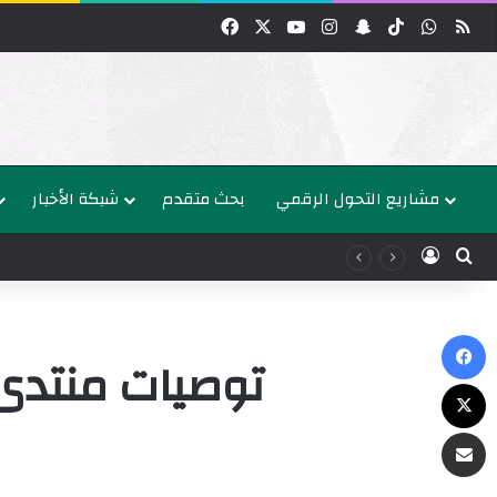
واتساب
‫TikTok
سناب تشات
انستقرام
‫YouTube
‫X
فيسبوك
مشاريع التحول الرقمي
بحث متقدم
شبكة الأخبار
عن
الدخول
ك
توصيات منتدى 
‫X
البريد