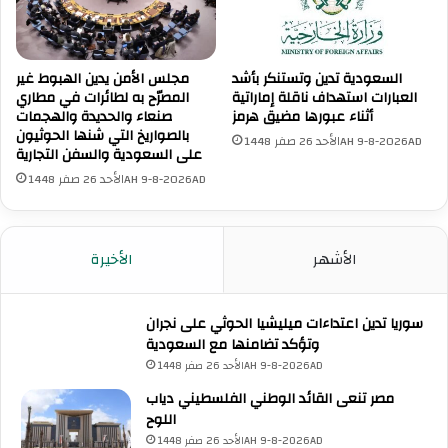
ن
ل
ي
إ
اً
س
السعودية تدين وتستنكر بأشد
مجلس الأمن يدين الهبوط غير
ل
ل
العبارات استهداف ناقلة إماراتية
المصرّح به لطائرات في مطاري
و
ا
أثناء عبورها مضيق هرمز
صنعاء والحديدة والهجمات
ق
م
بالصواريخ التي شنها الحوثيون
الأحد 26 صفر 1448AH 9-8-2026AD
ف
ي
على السعودية والسفن التجارية
إ
"
الأحد 26 صفر 1448AH 9-8-2026AD
ط
ي
ل
ه
ا
ن
ق
ئ
الأشهر
الأخيرة
ا
ا
ل
ل
ن
د
سوريا تدين اعتداءات ميليشيا الحوثي على نجران
ا
و
وتؤكد تضامنها مع السعودية
ر
ل
الأحد 26 صفر 1448AH 9-8-2026AD
ف
ا
ي
ل
مصر تنعى القائد الوطني الفلسطيني دياب
ا
أ
اللوح
ل
ع
الأحد 26 صفر 1448AH 9-8-2026AD