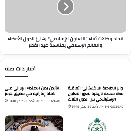
م
ا
ع
د
ة
و
ا
ك
ل
ا
ع
ل
ر
اتحاد وكالات أنباء "التعاون الإسلامي" يهنئ الدول الأعضاء
ا
ب
والعالم الإسلامي بمناسبة عيد الفطر
ت
ي
أ
ة
ن
ي
ب
أخبار ذات صلة
و
ا
ج
ء
ه
"
ن
ا
وزير الخارجية الباكستاني: اتفاقية
الأردن يدين الاعتداء الإيراني على
د
مكة محطة تاريخية لتعزيز التعاون
ل
ناقلة إماراتية في مضيق هرمز
الإستراتيجي بين الدول الثلاث
ا
ت
الأحد 26 صفر 1448AH 9-8-2026AD
ءً
ع
الأحد 26 صفر 1448AH 9-8-2026AD
إ
ا
ن
و
س
ن
ا
ا