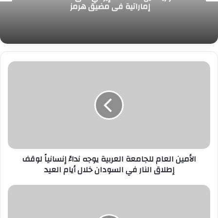
إماراتية في مضيق هرمز ‏
ا
ل
أ
م
ي
ن
ا
ل
ع
الأمين العام للجامعة العربية يوجه نداءً إنسانياً لوقف
ا
إطلاق النار في السودان خلال أيام العيد
م
ل
ل
ا
ج
ت
ا
ح