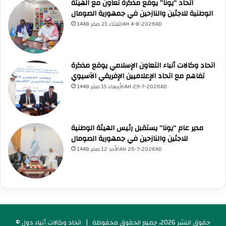
اتحاد “يونا” يوقع مذكرة تعاون مع الهيئة
ا
أسئلة من منصة (UNA)
📰
ابحث عن أخبار يونا
الأسئلة الشائعة
❓
الوطنية للاجئين والنازحين في جمهورية الصومال
س
تصفح الأسئلة المتكررة
ب
الثلاثاء 21 صفر 1448AH 4-8-2026AD
ة
ع
ي
اتحاد وكالات أنباء التعاون الإسلامي يوقع مذكرة
د
تفاهم مع اتحاد الإعلاميين الإفريقي الآسيوي
ا
ل
الأربعاء 15 صفر 1448AH 29-7-2026AD
ف
ط
ر
مدير عام “يونا” يستقبل رئيس الهيئة الوطنية
للاجئين والنازحين في جمهورية الصومال
الأحد 12 صفر 1448AH 26-7-2026AD
© حقوق النشر 2026، جميع الحقوق محفوظة |
اتحاد وكالات أنباء دول