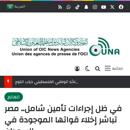
وك
‫X
‫YouTube
انستقرام
ملخص الموقع RSS
سناب تشات
‫TikTok
واتساب
العربية
بحث عن
الوضع المظلم
تسجيل الدخول
القائمة
مصر تنعى القائد الوطني الفلسطيني دياب اللوح
العالم
في ظل إجراءات تأمين شامل.. مصر
تباشر إخلاء قواتها الموجودة في