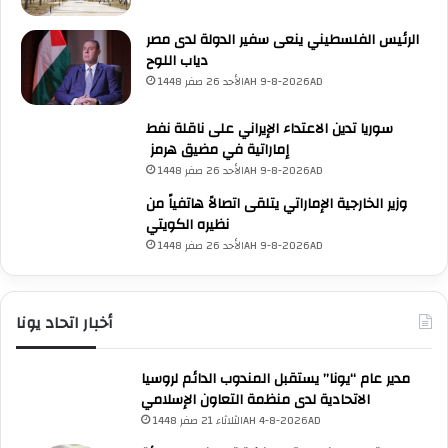
س
ض
و
ا
الرئيس الفلسطيني ينعى سفير الدولة لدى مصر
د
ء
دياب اللوح
ا
و
الأحد 26 صفر 1448AH 9-8-2026AD
ن
ا
خ
ل
سوريا تدين الاعتداء الإيراني على ناقلة نفط
ل
ع
إماراتية في مضيق هرمز ‏
ا
ا
الأحد 26 صفر 1448AH 9-8-2026AD
ل
ل
أ
م
وزير الخارجية الإماراتي يتلقى اتصالاً هاتفياً من
ي
ا
نظيره الكويتي
ا
ل
الأحد 26 صفر 1448AH 9-8-2026AD
م
إ
ا
س
ل
ل
أخبار اتحاد يونا
ع
ا
ي
م
د
ي
مدير عام “يونا” يستقبل المندوب الدائم لروسيا
ب
الاتحادية لدى منظمة التعاون الإسلامي
UNA Chatbot
م
الثلاثاء 21 صفر 1448AH 4-8-2026AD
مرحباً بك! 👋
ن
اختر نوع المساعدة:
اسألني
💬
اطرح أي سؤال تريده