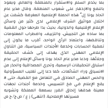
بما يخدم السلم والاستقرار بالمنطقة والعالم، ويعود
بالنفع والازدهار على شعوب المنطقة. وقال مدير عام
اتحاد يونا: إنَّ هذه الحملة الإعلامية المغرضة كشفت عن
اختلال مواثيق الشرف الإعلامي لدى كثير من وسائل
الإعلام الإقليمية والدولية، بحيث بدا طرحها حول القضية
بما ساده من التجييش، والتزييف، واضطراب المعلومات
وتناقضها، واعتماد الرأي الواحد، أقرب ما يكون إلى
تصفية الحسابات وخدمة الأجندات السياسية، من التناول
الإعلامي المهني الذي يهدف إلى كشف الحقيقة
وجلائها. ودعا مدير عام اتحاد يونا وسائل الإعلام إلى عدم
استباق التحقيقات الرسمية، وتحري المصداقية والحذر من
الانسياق وراء الشائعات، كما دعا إلى تغليب المسؤولية
والحس المهني الصادق في التعامل مع القضية، حتى لا
يقع الإعلام في فخ التسييس، وخدمة أجندات لجهات
معينة هدفها إلحاق الضرر بسمعة المملكة وتشويه
مسيرتها الإصلاحية. (انتهى) ز ع / ص ج/ ح ص