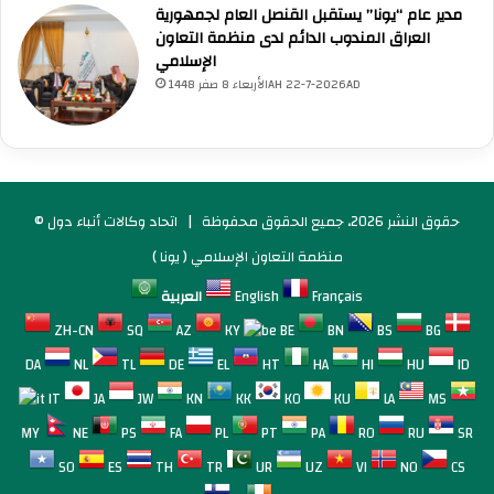
مدير عام “يونا” يستقبل القنصل العام لجمهورية
العراق المندوب الدائم لدى منظمة التعاون
الإسلامي
الأربعاء 8 صفر 1448AH 22-7-2026AD
© حقوق النشر 2026، جميع الحقوق محفوظة |
اتحاد وكالات أنباء دول
منظمة التعاون الإسلامي ( يونا )
Français
English
العربية
ZH-CN
SQ
AZ
KY
BE
BN
BS
BG
DA
NL
TL
DE
EL
HT
HA
HI
HU
ID
IT
JA
JW
KN
KK
KO
KU
LA
MS
MY
NE
PS
FA
PL
PT
PA
RO
RU
SR
SO
ES
TH
TR
UR
UZ
VI
NO
CS