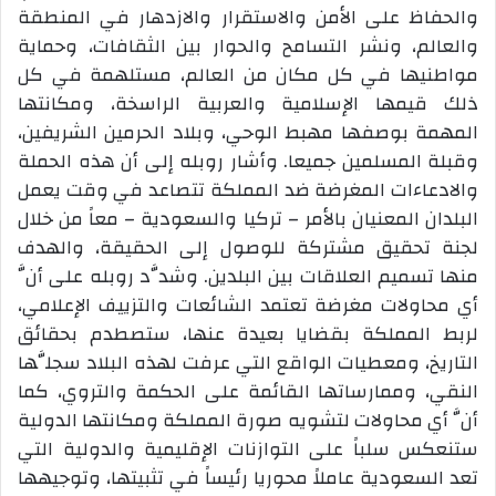
والحفاظ على الأمن والاستقرار والازدهار في المنطقة
والعالم، ونشر التسامح والحوار بين الثقافات، وحماية
مواطنيها في كل مكان من العالم، مستلهمة في كل
ذلك قيمها الإسلامية والعربية الراسخة، ومكانتها
المهمة بوصفها مهبط الوحي، وبلاد الحرمين الشريفين،
وقبلة المسلمين جميعا. وأشار روبله إلى أن هذه الحملة
والادعاءات المغرضة ضد المملكة تتصاعد في وقت يعمل
البلدان المعنيان بالأمر – تركيا والسعودية – معاً من خلال
لجنة تحقيق مشتركة للوصول إلى الحقيقة، والهدف
منها تسميم العلاقات بين البلدين. وشدَّد روبله على أنَّ
أي محاولات مغرضة تعتمد الشائعات والتزييف الإعلامي،
لربط المملكة بقضايا بعيدة عنها، ستصطدم بحقائق
التاريخ، ومعطيات الواقع التي عرفت لهذه البلاد سجلَّها
النقي، وممارساتها القائمة على الحكمة والتروي، كما
أنَّ أي محاولات لتشويه صورة المملكة ومكانتها الدولية
ستنعكس سلباً على التوازنات الإقليمية والدولية التي
تعد السعودية عاملاً محوريا رئيساً في تثبيتها، وتوجيهها