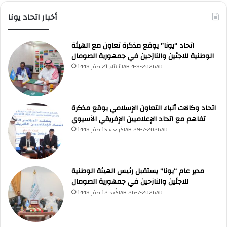
أخبار اتحاد يونا
اتحاد “يونا” يوقع مذكرة تعاون مع الهيئة
الوطنية للاجئين والنازحين في جمهورية الصومال
UNA Chatbot
الثلاثاء 21 صفر 1448AH 4-8-2026AD
مرحباً بك! 👋
اختر نوع المساعدة:
اسألني
💬
اطرح أي سؤال تريده
أسئلة من منصة (UNA)
📰
ابحث عن أخبار يونا
الأسئلة الشائعة
❓
تصفح الأسئلة المتكررة
اتحاد وكالات أنباء التعاون الإسلامي يوقع مذكرة
تفاهم مع اتحاد الإعلاميين الإفريقي الآسيوي
الأربعاء 15 صفر 1448AH 29-7-2026AD
مدير عام “يونا” يستقبل رئيس الهيئة الوطنية
للاجئين والنازحين في جمهورية الصومال
الأحد 12 صفر 1448AH 26-7-2026AD