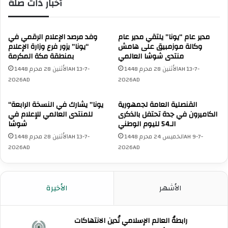
أخبار ذات صلة
مدير عام “يونا” يلتقي مدير عام
وفد مرصد الإعلام الرقمي في
وكالة موزمبيق على هامش
“يونا” يزور فرع وزارة الإعلام
منتدى شوشا العالمي
بمنطقة مكة المكرمة
الأثنين 28 محرم 1448AH 13-7-
الأثنين 28 محرم 1448AH 13-7-
2026AD
2026AD
القنصلية العامة لجمهورية
“يونا” يشارك في النسخة الرابعة
الكاميرون في جدة تحتفل بالذكرى
للمنتدى العالمي للإعلام في
الـ54 لليوم الوطني
شوشا
الخميس 24 محرم 1448AH 9-7-
الأثنين 28 محرم 1448AH 13-7-
2026AD
2026AD
الأشهر
الأخيرة
رابطةُ العالم الإسلامي تُدين الانتهاكات