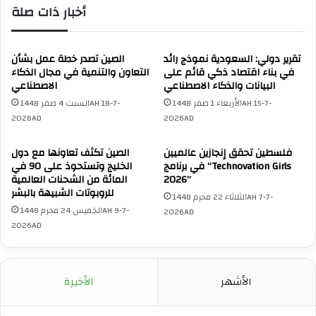
أخبار ذات صلة
تقرير دولي: السعودية نموذج رائد
الصين تصدر خطة عمل بشأن
في بناء اقتصاد ذكي قائم على
التعاون والتنمية في مجال الذكاء
البيانات والذكاء الاصطناعي
الاصطناعي
الأربعاء 1 صفر 1448AH 15-7-
السبت 4 صفر 1448AH 18-7-
2026AD
2026AD
فلسطين تحقق إنجازين عالميين
الصين تكثف تعاونها مع دول
في برنامج “Technovation Girls
الخليج وتستحوذ على 90 في
2026”
المائة من الشحنات العالمية
للروبوتات الشبيهة بالبشر
الثلاثاء 22 محرم 1448AH 7-7-
الخميس 24 محرم 1448AH 9-7-
2026AD
2026AD
الأشهر
الأخيرة