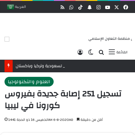
وك
‫X
‫YouTube
انستقرام
ملخص الموقع RSS
سناب تشات
‫TikTok
واتساب
العربية
بحث عن
الوضع المظلم
تسجيل الدخول
القائمة
البيان المشترك لقمة مكة المكرمة للدفاع المشترك بين السعودية وتركيا وباكستان
العلوم والتكنولوجيا
تسجيل 251 إصابة جديدة بفيروس
كورونا في ليبيا
أقل من دقيقة
الخميس 16 ذو الحجة 1441AH 6-8-2020AD