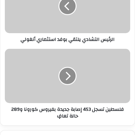
بوفد
استثماري
أنغولي
الرئيس التشادي يلتقي بوفد استثماري أنغولي
فلسطين
تسجل
453
إصابة
جديدة
بفيروس
كورونا
و289
حالة
فلسطين تسجل 453 إصابة جديدة بفيروس كورونا و289
تعافٍ
حالة تعافٍ