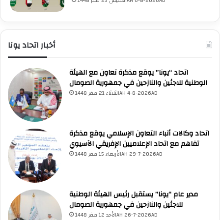
الخميس 23 صفر 1448AH 6-8-2026AD
أخبار اتحاد يونا
اتحاد “يونا” يوقع مذكرة تعاون مع الهيئة
الوطنية للاجئين والنازحين في جمهورية الصومال
الثلاثاء 21 صفر 1448AH 4-8-2026AD
اتحاد وكالات أنباء التعاون الإسلامي يوقع مذكرة
تفاهم مع اتحاد الإعلاميين الإفريقي الآسيوي
الأربعاء 15 صفر 1448AH 29-7-2026AD
UNA Chatbot
مرحباً بك! 👋
اختر نوع المساعدة:
اسألني
💬
اطرح أي سؤال تريده
مدير عام “يونا” يستقبل رئيس الهيئة الوطنية
أسئلة من منصة (UNA)
📰
ابحث عن أخبار يونا
للاجئين والنازحين في جمهورية الصومال
الأسئلة الشائعة
❓
تصفح الأسئلة المتكررة
الأحد 12 صفر 1448AH 26-7-2026AD