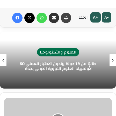
طباعة
مشاركة عبر البريد
واتساب
‫X
فيسبوك
A+
A-
الخط
العلوم والتكنولوجيا
60 طالبًا من 19 دولة يؤدون الاختبار العملي
لأولمبياد العلوم النووية الدولي بجدة
الرئيس
التشادي
يلتقي