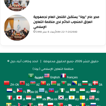
مدير عام “يونا” يستقبل القنصل العام لجمهورية
العراق المندوب الدائم لدى منظمة التعاون
الإسلامي
الأربعاء 8 صفر 1448AH 22-7-2026AD
© حقوق النشر 2026، جميع الحقوق محفوظة |
اتحاد وكالات أنباء دول
منظمة التعاون الإسلامي ( يونا )
Français
English
العربية
ZH-CN
SQ
AZ
KY
BE
BN
BS
BG
DA
NL
TL
DE
EL
HT
HA
HI
HU
ID
IT
JA
JW
KN
KK
KO
KU
LA
MS