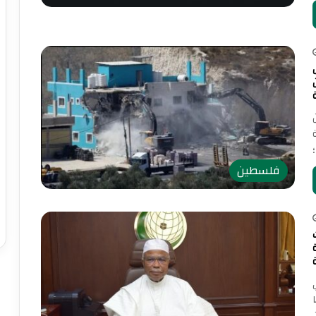
من
فلسطين