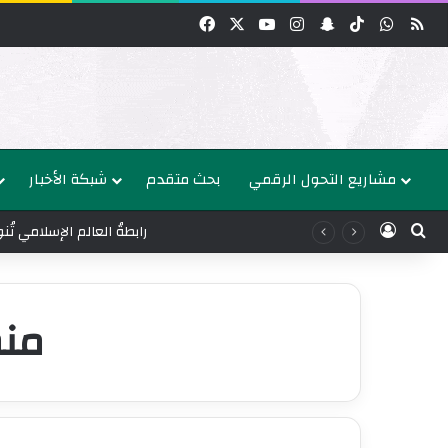
واتساب
‫TikTok
سناب تشات
انستقرام
‫YouTube
‫X
فيسبوك
مشاريع التحول الرقمي
بحث متقدم
شبكة الأخبار
عن
الدخول
رابطةُ العالم الإسلامي ت
منظ