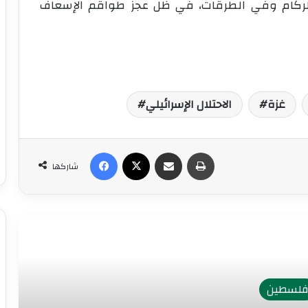
 الركام وفي الطرقات، في ظل عجز طواقم الإسعاف
غزة
الاحتلال الإسرائيلي
طباعة
مشاركة عبر البريد
‫X
فيسبوك
شاركها
رأ التالي
لسطين