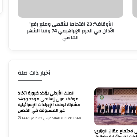
ا
ا
ل
ف
ع
"
"الأوقاف": 23 اقتحاما للأقصى ومنع رفع
ا
:
م
الأذان في الحرم الإبراهيمي 74 وقتا الشهر
2
ل
3
الماضي
ل
ا
ب
ق
ن
ت
و
ح
ك
ا
أخبار ذات صلة
ا
م
ل
ا
إ
ل
الملك الأردني يؤكد ضرورة اتخاذ
س
ل
موقف عربي إسلامي موحد وجهد
ل
أ
مشترك لوقف الإجراءات الإسرائيلية
ا
ق
غير المسبوقة في القدس
م
ص
الخميس 23 صفر 1448AH 6-8-2026AD
ي
ى
ة
و
ي لاجتماع عمّان الوزاري:
و
م