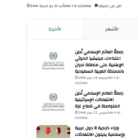
أقل من دقيقة
الأحد 21 ذو الحجة 1447AH 7-6-2026AD
الأشهر
الأخيرة
رابطةُ العالَم الإسلامي تُدين
اعتداءات ميليشيا الحوثي
الإرهابية على منطقة نجران
بالمملكة العربية السعودية
الجمعة 24 صفر 1448AH 7-8-
2026AD
رابطةُ العالم الإسلامي تُدين
الانتهاكات الإسرائيلية
المتواصلة في قطاع غزة
الخميس 23 صفر 1448AH 6-8-
2026AD
وزراء خارجية 8 دول عربية
وإسلامية يدينون الانتهاكات