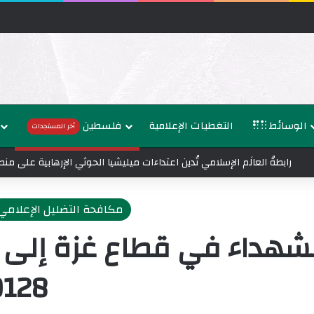
الوسائط
التغطيات الإعلامية
فلسطين
أخر المستجدات
رابطةُ العالَم الإسلامي تُدين اعتداءات ميليشيا الحوثي الإرهابية على م
مكافحة التضليل الإعلامي
173,0128 من