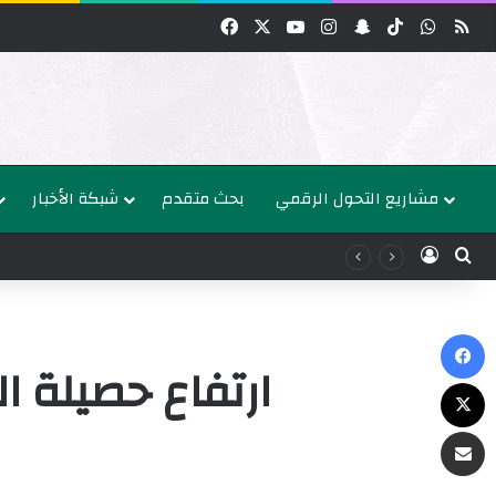
واتساب
‫TikTok
سناب تشات
انستقرام
‫YouTube
‫X
فيسبوك
مشاريع التحول الرقمي
بحث متقدم
شبكة الأخبار
عن
الدخول
ك
‫X
البريد