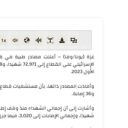
1x
غزة (يونا/وفا) – أعلنت مصادر طبية في قطا
الأول 2023
.
و36 إصابة
.
شهيدا، وإجمالي الإصابات إلى 3,020، فيما جرى انتشال 782 جثمانا