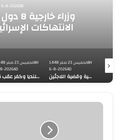
الخميس 23 صفر AH 6-8-2026AD
وزراء خا
الانتهاكات الإسرائ
الخميس 23 صفر 1448AH
الخميس 23 صفر 1448AH
الخميس 23 ص
-8-2026AD
6-8-2026AD
6-8-2026AD
محافظة القدس: العدوان على مخيم قلنديا يستهدف المخيمات الفلسطينية وقضية اللاجئين
16 إصابة جراء عدوان الاحتلال على قلنديا وكفر عقب
س