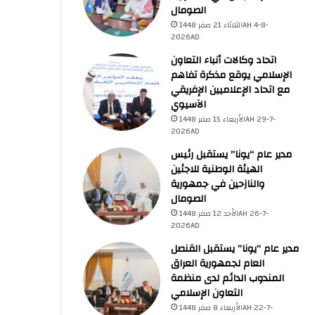
الصومال
الخميس 23 صفر 1448AH 6-8-2026AD
رابطةُ العالم الإسلامي تُدين الان
الثلاثاء 21 صفر 1448AH 4-8-
2026AD
المتواصلة في قطاع
اتحاد وكالات أنباء التعاون
الإسلامي يوقع مذكرة تفاهم
مع اتحاد الإعلاميين الإفريقي
الآسيوي
الأربعاء 15 صفر 1448AH 29-7-
2026AD
الخميس 23 صفر 1448AH
الخميس 23 صفر 1448AH
الخميس 23 صفر 1448AH
مدير عام “يونا” يستقبل رئيس
6-8-2026AD
6-8-2026AD
6-8-2026AD
الهيئة الوطنية للاجئين
وزراء الخارجية باللجنة الوزارية العربية يشددون على التصدي لسياسات وإجراءات إسرائيل الساعية لتغيير الهوية العربية الإسلامية والمسيحية للقدس المحتلة
وزيرة الخارجية الفلسطينية تبحث مع نظيرها المصري مستجدات الأوضاع وتعزيز التنسيق المشترك
والنازحين في جمهورية
الصومال
الأحد 12 صفر 1448AH 26-7-
2026AD
مدير عام “يونا” يستقبل القنصل
العام لجمهورية العراق
المندوب الدائم لدى منظمة
التعاون الإسلامي
الأربعاء 8 صفر 1448AH 22-7-