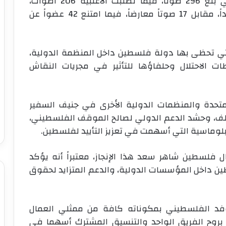
وأظهرت نتائج التصويت، أن النصاب القانوني بلغ 296 صوتاً، فيما تطلبت الأغلبية 206 أصوات،
وحصلت دولة فلسطين على 394 صوتاً مؤيداً، مقابل 17 صوتاً معارضاً، فيما امتنع 42 عضواً عن
ة التي تحظى بها دولة فلسطين داخل المنظمة الدولية،
ت الاحتلال وحلفاؤها للتأثير في مجريات النقاش
تحدة والمنظمات الدولية الأخرى في جنيف السفير
لملف، وحشد الدعم الدولي لصالح الموقف الفلسطيني،
بلوماسية التي أسهمت في تعزيز التأييد لفلسطين
.
مال فلسطين شاهر سعد هذا الإنجاز، معتبراً أنه يؤكد
ين داخل المؤسسات الدولية، والدعم المتزايد لحقوق
وفد الفلسطيني بمكوناته كافة من ممثلي العمال
بروح الفريق الواحد والتنسيق المشترك أسهما في