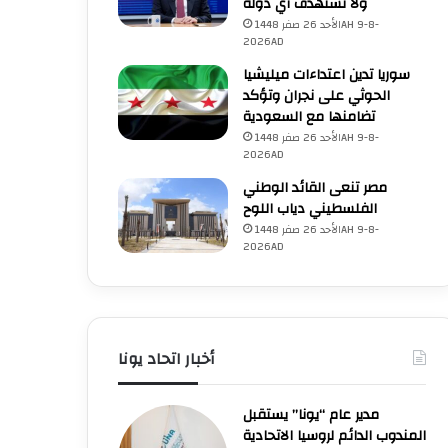
ولا نستهدف أي دولة
الأحد 26 صفر 1448AH 9-8-
2026AD
سوريا تدين اعتداءات ميليشيا
الحوثي على نجران وتؤكد
تضامنها مع السعودية
الأحد 26 صفر 1448AH 9-8-
2026AD
مصر تنعى القائد الوطني
الفلسطيني دياب اللوح
الأحد 26 صفر 1448AH 9-8-
2026AD
أخبار اتحاد يونا
مدير عام “يونا” يستقبل
المندوب الدائم لروسيا الاتحادية