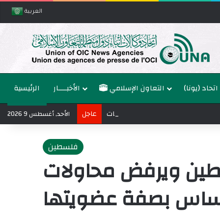
العربية
اتحاد (يونا)
التعاون الإسلامي
الأخبــــار
الرئيسية
إلى عدم التأثير على مسار المفاوضات
عاجل
الأحد, أغسطس 9 2026
فلسطين
سطين ويرفض محاولات
ساس بصفة عضويتها