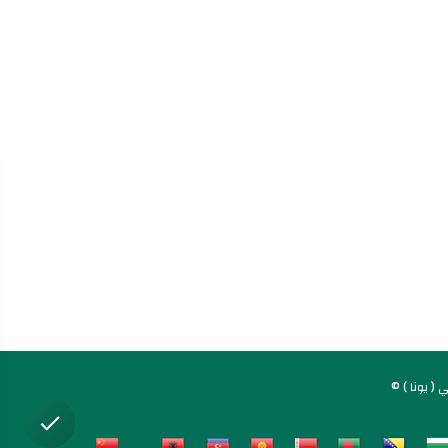
( يونا )