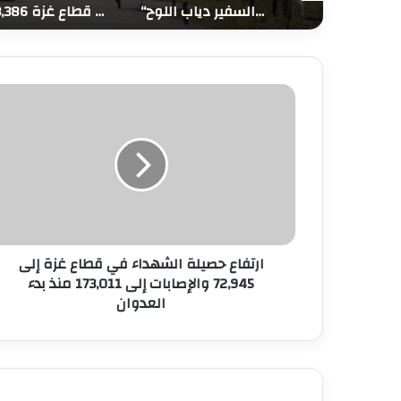
ً على موقفها من غزة
“يونا” يعزي الفلسطينيين شعبا وحكومة في وفاة السفير دياب اللوح
73,386 شهيدا و174,250 مصابا منذ بدء حرب الإبادة على قطاع غزة
ارتفاع حصيلة الشهداء في قطاع غزة إلى
72,945 والإصابات إلى 173,011 منذ بدء
العدوان