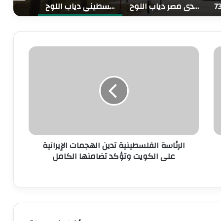
الرئيس الفلسطيني ينعى سفير الدولة لدى مصر دياب اللوح
مصر تنعى القائد الوطني الفلسطيني دياب اللوح
ارتفاع عدد شهداء الحركة الأسيرة الى “328” منهم 91 منذ بداية حرب الإبادة
ا
ا
ر
ل
ت
ر
ف
ئ
ا
ا
ع
س
ح
ة
ص
ا
ي
ل
الرئاسة الفلسطينية تدين الهجمات الإيرانية
ل
ف
ة
على الكويت وتؤكد تضامنها الكامل
ل
ا
س
ل
ط
ش
ي
ه
ن
د
ي
ا
ة