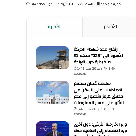
دقيقة واحدة
الأربعاء 17 ذو الحجة 1447AH 3-6-2026AD
الأشهر
الأخيرة
ارتفاع عدد شهداء الحركة
الأسيرة الى “328” منهم 91
منذ بداية حرب الإبادة
الأحد 26 صفر 1448AH 9-8-
2026AD
سلطنة عُمان تستنكر
الاعتداءات على السفن في
مضيق هرمز وتدعو إلى عدم
التأثير على مسار المفاوضات
الأحد 26 صفر 1448AH 9-8-
2026AD
وزير الخارجية التركي: دول أخرى
تريد الانضمام إلى اتفاقية مكة