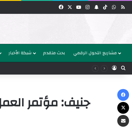
واتساب
‫TikTok
سناب تشات
انستقرام
‫YouTube
‫X
فيسبوك
مشاريع التحول الرقمي
بحث متقدم
شبكة الأخبار
عن
الدخول
ك
جنيف: مؤتمر العم
‫X
البريد