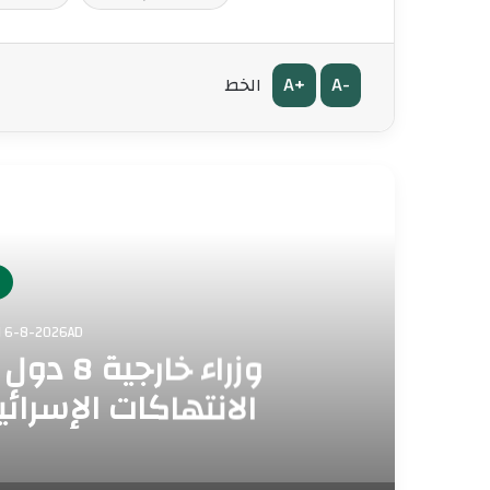
A+
A-
الخط
أق
ف
الخميس 23 صفر AH 6-8-2026AD
وزراء خا
الانتهاكات الإسرائ