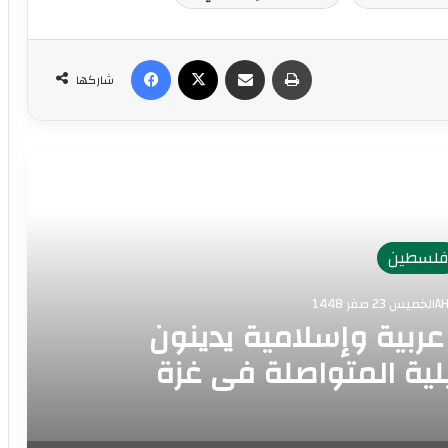
طباعة
مشاركة عبر البريد
‫X
فيسبوك
شاركها
رأ التالي
لسطين
1448
رجية 8 دول عربية وإسلامية يدينون
يلية المتواصلة في غزة