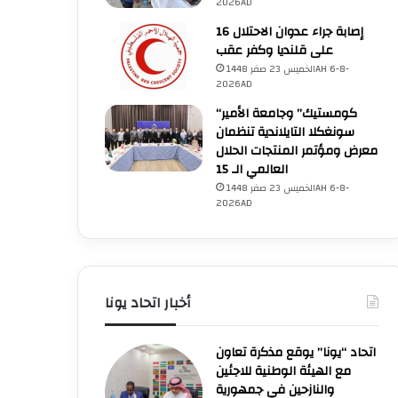
2026AD
16 إصابة جراء عدوان الاحتلال
على قلنديا وكفر عقب
الخميس 23 صفر 1448AH 6-8-
2026AD
“كومستيك” وجامعة الأمير
سونغكلا التايلاندية تنظمان
معرض ومؤتمر المنتجات الحلال
العالمي الـ 15
الخميس 23 صفر 1448AH 6-8-
2026AD
أخبار اتحاد يونا
اتحاد “يونا” يوقع مذكرة تعاون
مع الهيئة الوطنية للاجئين
والنازحين في جمهورية