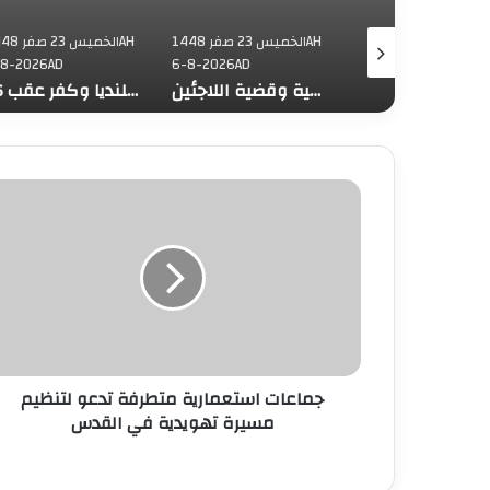
الخميس 23 صفر 1448AH
الخميس 23 صفر 1448AH
الخميس 23 ص
-8-2026AD
6-8-2026AD
6-8-2026AD
محافظة القدس: العدوان على مخيم قلنديا يستهدف المخيمات الفلسطينية وقضية اللاجئين
16 إصابة جراء عدوان الاحتلال على قلنديا وكفر عقب
جماعات استعمارية متطرفة تدعو لتنظيم
مسيرة تهويدية في القدس