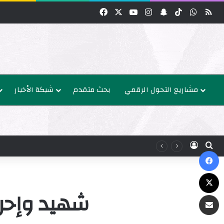
واتساب
‫TikTok
سناب تشات
انستقرام
‫YouTube
‫X
فيسبوك
مشاريع التحول الرقمي
بحث متقدم
شبكة الأخبار
عن
الدخول
ك
‫X
شهيد وإحرا
البريد