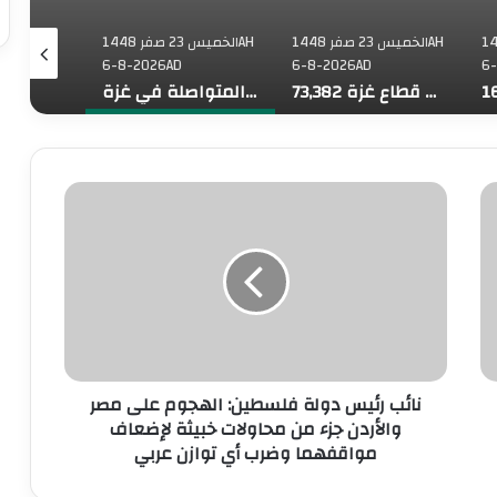
فر 1448AH
الخميس 23 صفر 1448AH
الخميس 23 صفر 1448AH
6-8-2026AD
6-8-2026AD
6
73,382 شهيدا منذ بدء حرب الإبادة على قطاع غزة
وزراء خارجية 8 دول عربية وإسلامية يدينون الانتهاكات الإسرائيلية المتواصلة في غزة
رابطةُ العالم الإسلامي تُدين الانتهاكات الإسرائيلية المتواصلة في قطاع غزة
ج
ن
م
ا
ا
ئ
ع
ب
ا
ر
ت
ئ
ا
ي
س
س
ت
د
نائب رئيس دولة فلسطين: الهجوم على مصر
ع
و
م
والأردن جزء من محاولات خبيثة لإضعاف
ل
ا
ة
مواقفهما وضرب أي توازن عربي
ر
ف
ي
ل