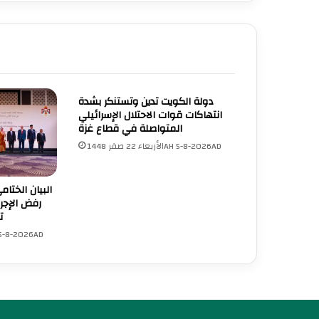
دولة الكويت تدين وتستنكر بشدة
انتهاكات قوات الاحتلال الإسرائيلي
المتواصلة في قطاع غزة
الأربعاء 22 صفر 1448AH 5-8-2026AD
البيان الختام
رفض الإجرا
ت
الأربعاء 22 صفر -8-2026AD
UNA Chatbot
مرحباً بك! 👋
اختر نوع المساعدة:
اسألني
💬
اطرح أي سؤال تريده
أسئلة من منصة (UNA)
📰
ابحث عن أخبار يونا
الأسئلة الشائعة
❓
تصفح الأسئلة المتكررة