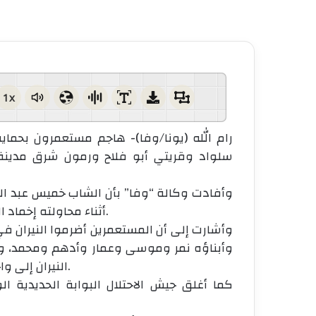
1x
رام الله (يونا/وفا)- هاجم مستعمرون بحماية
سلواد وقريتي أبو فلاح ورمون شرق مدينة 
أثناء محاولته إخماد النيران التي أشعلها مستعمرون في مركبات المواطنين.
النيران إلى واجهة منزله، ومركبتين للمواطن سامر مصطفى يوسف.
كما أغلق جيش الاحتلال البوابة الحديدية 