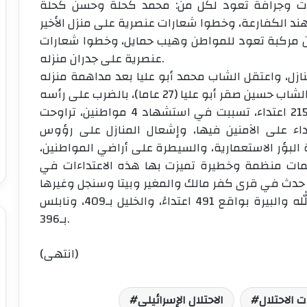
رمون، أحرق مستعمرون 3 مركبات وجرافة تعود لكل من: محمد كحلة وحسن كحلة
ون مركبة تعود للمواطن وهيب حمايل، وخطوا شعارات
عنصرية على جدران منزله.
نازل، واعتقل الشاب محمد أبو عليا بعد مداهمة منزله
ونفذ المستعمرون منذ بداية العام الجاري، 2153 اعتداء، تسببت في استشهاد 4 مواطنين، تراوحت
اء على الآمنين فيها، وإشعال المنازل على رؤوس
 البؤر الاستعمارية، والسيطرة على أراضي المواطنين،
مات منظمة وخطيرة تميزت بها هذه الاعتداءات في
وتركزت هذه الاعتداءات في محافظات: رام الله والبيرة بواقع 491 اعتداءً، والخليل بـ409، ونابلس
بـ396.
(انتهى)
ت الاحتلال
الاحتلال الإسرائيلي