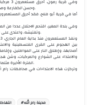
وفي قرية 
وحسن الكفارعة ومهند الكفارعة، وخطوا شعارات عنصرية على منزل الأخير.
أما في قرية أبو فلاح، فقد أحرق المستعمر
وفي بلدة المغير، اقتحم الاحتلال عددا من الم
وتفتيشه، واعتدى على الشاب حسين صقر أبو عليا (27 عاما)، بالضرب على رأسه.
بين الهجوم على القرى الفلسطينية والاعتد
أصحابها، وإطلاق النار على المواطنين، وإقامة
والاعتداء على الشوارع والمركبات، وشن هج
الفترة الأخيرة مثلما حدث في قرى كفر مالك والمغير وبيتا وسنجل وغيرها.
مدينة رام الله
انتهاكا