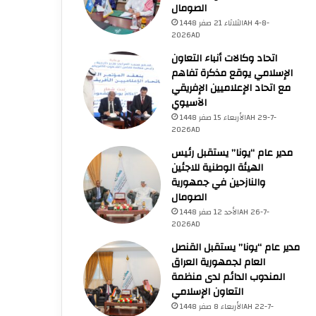
الصومال
الثلاثاء 21 صفر 1448AH 4-8-
2026AD
اتحاد وكالات أنباء التعاون
الإسلامي يوقع مذكرة تفاهم
مع اتحاد الإعلاميين الإفريقي
الآسيوي
الأربعاء 15 صفر 1448AH 29-7-
2026AD
مدير عام “يونا” يستقبل رئيس
الهيئة الوطنية للاجئين
فلسطين
والنازحين في جمهورية
الصومال
الأحد 12 صفر 1448AH 26-7-
الخميس 23 صفر 1448AH 6-8-2026AD
2026AD
رابطةُ العالم الإسلامي تُدين الان
مدير عام “يونا” يستقبل القنصل
المتواصلة في قطاع
العام لجمهورية العراق
المندوب الدائم لدى منظمة
التعاون الإسلامي
الأربعاء 8 صفر 1448AH 22-7-