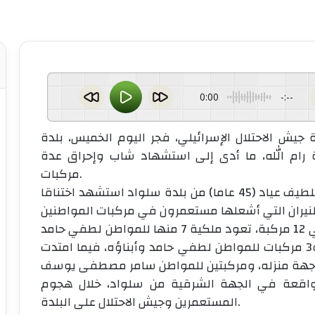
0:00
-:--
 جيش الاحتلال الإسرائيلي، فجر اليوم الخميس، بلدة
رام الله، ما أدى إلى استشهاد شاب وإحراق عدة
مركبات.
وأفادت وكالة “وفا” بأن الشاب خميس عبد اللطيف عياد (45 عاما) من بلدة سلواد استشهد اختناقا
وأشارت إلى أن المستعمرين أضرموا النيران في 12 مركبة، تعود ملكية 7 منها للمواطن لطفي حامد
وأبناؤه نمر وموسى وعمار وأدهم ومحمد، و3 مركبات للمواطن لطفي حامد وأبناؤه، فيما امتدت
الواقعة في الجهة الشرقية من سلواد، خلال هجوم
المستعمرين وجيش الاحتلال على البلدة.