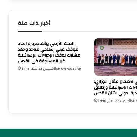
ة
س
م
ط
ت
ي
أخبار ذات صلة
ط
ن
ر
:
ف
ا
الملك الأردني يؤكد ضرورة اتخاذ
ة
ل
موقف عربي إسلامي موحد وجهد
ت
ه
مشترك لوقف الإجراءات الإسرائيلية
د
ج
غير المسبوقة في القدس
ع
و
الخميس 23 صفر 1448AH 6-8-2026AD
و
م
ل
ع
ي لاجتماع عمّان الوزاري:
ت
ل
ءات الإسرائيلية وإطلاق
ن
ى
حرك دولي بشأن القدس
ظ
م
1448AH 5
ي
ص
م
ر
م
و
س
ا
ي
ل
ر
أ