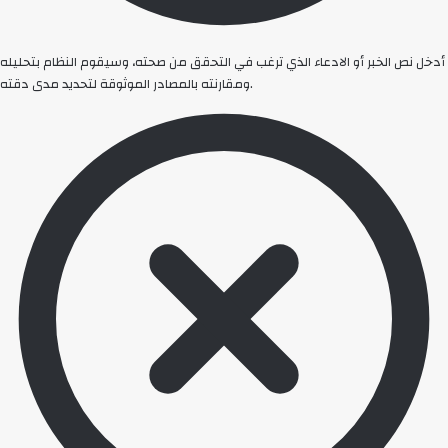
أدخل نص الخبر أو الادعاء الذي ترغب في التحقق من صحته، وسيقوم النظام بتحليله
ومقارنته بالمصادر الموثوقة لتحديد مدى دقته.