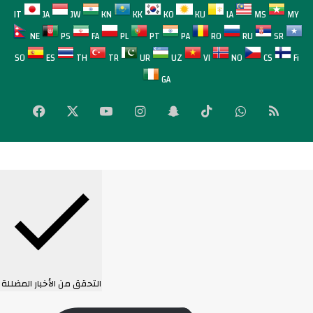
IT
JA
JW
KN
KK
KO
KU
LA
MS
MY
NE
PS
FA
PL
PT
PA
RO
RU
SR
SO
ES
TH
TR
UR
UZ
VI
NO
CS
Fi
GA
لخص
واتساب
‫TikTok
سناب
انستقرام
‫YouTube
‫X
فيسبوك
لموقع
تشات
RSS
التحقق من الأخبار المضللة