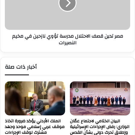
ص
د
ف
ي
ا
ن
ل
ق
م
ص
د
مصر تدين قصف الاحتلال مدرسة تؤوي نازحين في مخيم
ف
ا
النصيرات
ا
ر
ل
س
ا
و
ح
أخبار ذات صلة
م
ت
ر
ل
ا
ا
ك
ل
ز
م
ا
د
ل
ر
إ
س
ي
ة
البيان الختامي لاجتماع عمّان
الملك الأردني يؤكد ضرورة اتخاذ
و
ت
الوزاري: رفض الإجراءات الإسرائيلية
موقف عربي إسلامي موحد وجهد
ا
ؤ
وإطلاق تحرك دولي بشأن القدس
مشترك لوقف الإجراءات