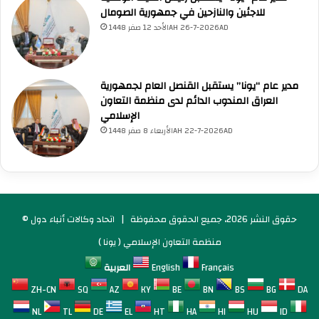
للاجئين والنازحين في جمهورية الصومال
الأحد 12 صفر 1448AH 26-7-2026AD
مدير عام “يونا” يستقبل القنصل العام لجمهورية
العراق المندوب الدائم لدى منظمة التعاون
الإسلامي
الأربعاء 8 صفر 1448AH 22-7-2026AD
© حقوق النشر 2026، جميع الحقوق محفوظة |
اتحاد وكالات أنباء دول
منظمة التعاون الإسلامي ( يونا )
Français
English
العربية
ZH-CN
SQ
AZ
KY
BE
BN
BS
BG
DA
NL
TL
DE
EL
HT
HA
HI
HU
ID