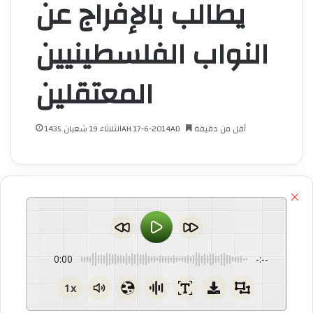
يطالب بالإفراج عن
النواب الفلسطينيين
المعتقلين
أقل من دقيقة
الثلاثاء 19 شعبان 1435AH 17-6-2014AD
اق
0:00
-:--
1x