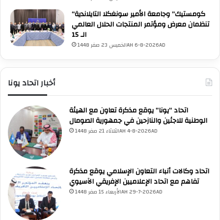
“كومستيك” وجامعة الأمير سونغكلا التايلاندية
تنظمان معرض ومؤتمر المنتجات الحلال العالمي
الـ 15
الخميس 23 صفر 1448AH 6-8-2026AD
أخبار اتحاد يونا
UNA Chatbot
اتحاد “يونا” يوقع مذكرة تعاون مع الهيئة
مرحباً بك! 👋
الوطنية للاجئين والنازحين في جمهورية الصومال
اختر نوع المساعدة:
اسألني
💬
اطرح أي سؤال تريده
الثلاثاء 21 صفر 1448AH 4-8-2026AD
أسئلة من منصة (UNA)
📰
ابحث عن أخبار يونا
الأسئلة الشائعة
❓
تصفح الأسئلة المتكررة
اتحاد وكالات أنباء التعاون الإسلامي يوقع مذكرة
تفاهم مع اتحاد الإعلاميين الإفريقي الآسيوي
الأربعاء 15 صفر 1448AH 29-7-2026AD