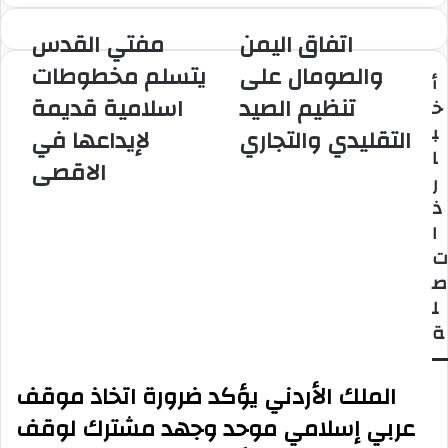
اتفاق اليمن
مفتي القدس
اتفاق
مفتي
اليمن
القدس
والصومال على
يتسلم مخطوطات
أ
والصومال
يتسلم
تنظيم الصيد
اسلامية قديمة
على
مخطوطات
خ
تنظيم
اسلامية
ب
التقليدي والتجاري
لإيداعها في
الصيد
قديمة
ا
التقليدي
الاقصى
لإيداعها
ر
والتجاري
في
ذ
الاقصى
ا
ت
ص
ل
ة
الملك الأردني يؤكد ضرورة اتخاذ موقف
عربي إسلامي موحد وجهد مشترك لوقف