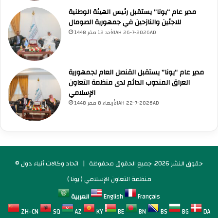
مدير عام “يونا” يستقبل رئيس الهيئة الوطنية
للاجئين والنازحين في جمهورية الصومال
الأحد 12 صفر 1448AH 26-7-2026AD
مدير عام “يونا” يستقبل القنصل العام لجمهورية
العراق المندوب الدائم لدى منظمة التعاون
الإسلامي
الأربعاء 8 صفر 1448AH 22-7-2026AD
© حقوق النشر 2026، جميع الحقوق محفوظة |
اتحاد وكالات أنباء دول
منظمة التعاون الإسلامي ( يونا )
Français
English
العربية
ZH-CN
SQ
AZ
KY
BE
BN
BS
BG
DA