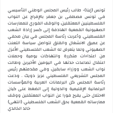
تونس (إينا)- طالب رئيس المجلس الوطني التأسيسي
في تونس مصطفى بن جعفر بالإفراج عن النواب
الفلسطينيين المعتقلين، والوقف الفوري للممارسات
الصهيونية القمعية الهادفة إلى كسر إرادة الشعب
الفلسطيني. وأعربت رئاسة المجلس في بيان صحفي
عن عميق الانشغال والقلق لتواصل سياسة التعنت
الصهيوني ولما يتعرض له الشعب الفلسطيني الأعزل
من اعتداءات متكررة وانتهاكات يومية وحملات
اعتقال تصاعدت حدتها في اليومين الأخيرين وطالت
نواب الشعب ووزراء سابقين، وفي مقدمتهم رئيس
المجلس التشريعي الفلسطيني عزيز دويك . ودعت
رئاسة المجلس كل البرلمانات العربية والمؤسسات
البرلمانية الإقليمية والدولية إلى الضغط على كيان
الاحتلال حتى يفرج فورا عن النواب المعتقلين ووقف
ممارساته القمعية بحق الشعب الفلسطيني. (انتهى)
خالد الخالدي