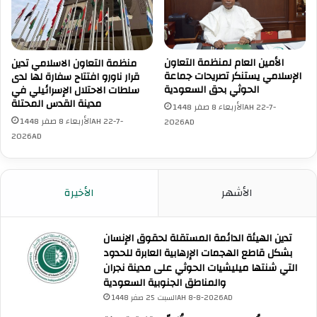
و
ق
س
ر
ط
ي
ق
ة
ط
ا
الأمين العام لمنظمة التعاون
منظمة التعاون الاسلامي تدين
ا
الإسلامي يستنكر تصريحات جماعة
قرار ناورو افتتاح سفارة لها لدى
ل
الحوثي بحق السعودية
سلطات الاحتلال الإسرائيلي في
ع
م
مدينة القدس المحتلة
غ
ن
الأربعاء 8 صفر 1448AH 22-7-
ز
ي
الأربعاء 8 صفر 1448AH 22-7-
2026AD
ة
ة
2026AD
ج
ن
و
الأشهر
الأخيرة
ب
ش
ر
تدين الهيئة الدائمة المستقلة لحقوق الإنسان
ق
بشكل قاطع الهجمات الإرهابية العابرة للحدود
ب
التي شنتها ميليشيات الحوثي على مدينة نجران
ي
والمناطق الجنوبية السعودية
ت
السبت 25 صفر 1448AH 8-8-2026AD
ل
ح