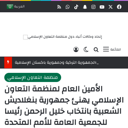
وك
‫X
‫YouTube
انستقرام
ملخص الموقع RSS
سناب تشات
‫TikTok
واتساب
العربية
بحث عن
الوضع المظلم
تسجيل الدخول
القائمة
رابطةُ العالم الإسلامي تُنوِّه باتفاقية مكة للدفاع المشترك بين المملكة العربية السعودية والجمهورية التركية وجمهورية باكستان الإسلامية
منظمة التعاون الإسلامي
الأمين العام لمنظمة التعاون
الإسلامي يهنئ جمهورية بنغلاديش
الشعبية بانتخاب خليل الرحمن رئيسا
للجمعية العامة للأمم المتحدة