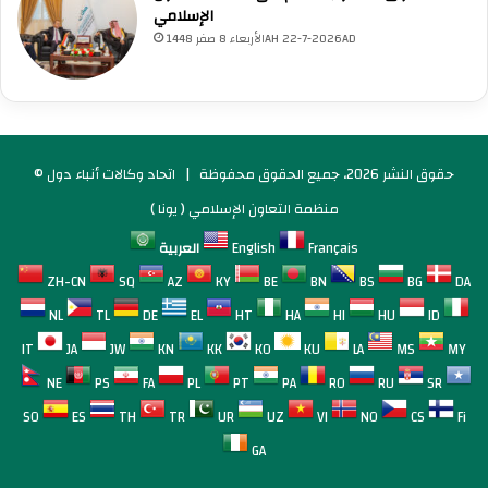
الإسلامي
الأربعاء 8 صفر 1448AH 22-7-2026AD
© حقوق النشر 2026، جميع الحقوق محفوظة |
اتحاد وكالات أنباء دول
منظمة التعاون الإسلامي ( يونا )
Français
English
العربية
ZH-CN
SQ
AZ
KY
BE
BN
BS
BG
DA
NL
TL
DE
EL
HT
HA
HI
HU
ID
IT
JA
JW
KN
KK
KO
KU
LA
MS
MY
NE
PS
FA
PL
PT
PA
RO
RU
SR
SO
ES
TH
TR
UR
UZ
VI
NO
CS
Fi
GA