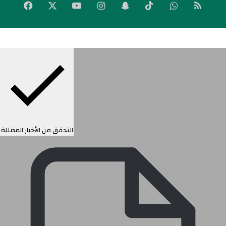
لخص
واتساب
‫TikTok
سناب
انستقرام
‫YouTube
‫X
فيسبوك
لموقع
تشات
RSS
التحقق من الأخبار المضللة