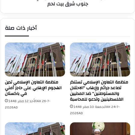
ح
جنوب شرق بيت لحم
ا
ت
ج
ل
م
ا
و
أخبار ذات صلة
ل
ن
ع
م
ل
ن
ى
ا
م
ز
ن
ل
ط
ا
ق
ل
ة
م
منظمة التعاون الإسلامي تستنكر
منظمة التعاون الإسلامي تدين
ا
و
تصاعد جرائم وإرهاب “الاحتلال
الهجوم الإرهابي على حاجز أمني
ل
ا
والمستوطنين” ضد المدنيين
في باكستان
م
ط
الفلسطينيين وتدعو للمحاسبة
الأحد 12 صفر 1448AH 26-7-
غ
ن
الجمعة 10 صفر 1448AH 24-7-
2026AD
ر
ي
2026AD
ا
ن
ق
ف
ة
ي