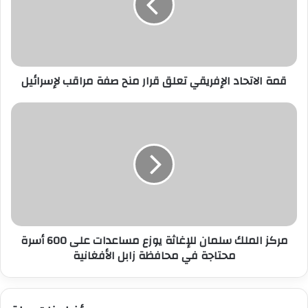
قرار
منح
صفة
مراقب
لإسرائيل
قمة الاتحاد الإفريقي تعلق قرار منح صفة مراقب لإسرائيل
مركز
الملك
سلمان
للإغاثة
يوزع
مساعدات
على
600
أسرة
مركز الملك سلمان للإغاثة يوزع مساعدات على 600 أسرة
محتاجة
في
محتاجة في محافظة زابل الأفغانية
محافظة
زابل
الأفغانية