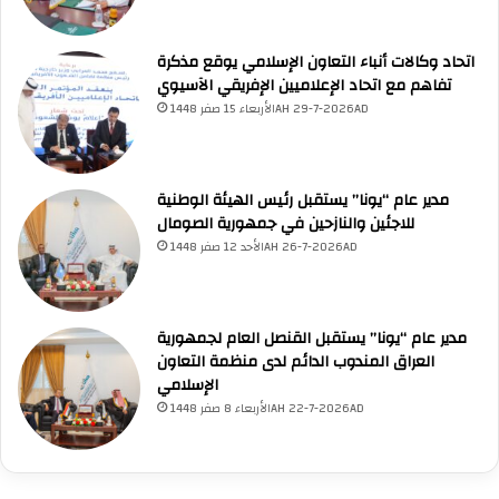
اتحاد وكالات أنباء التعاون الإسلامي يوقع مذكرة
تفاهم مع اتحاد الإعلاميين الإفريقي الآسيوي
UNA Chatbot
الأربعاء 15 صفر 1448AH 29-7-2026AD
مرحباً بك! 👋
اختر نوع المساعدة:
اسألني
💬
اطرح أي سؤال تريده
أسئلة من منصة (UNA)
📰
ابحث عن أخبار يونا
الأسئلة الشائعة
❓
تصفح الأسئلة المتكررة
مدير عام “يونا” يستقبل رئيس الهيئة الوطنية
للاجئين والنازحين في جمهورية الصومال
الأحد 12 صفر 1448AH 26-7-2026AD
مدير عام “يونا” يستقبل القنصل العام لجمهورية
العراق المندوب الدائم لدى منظمة التعاون
الإسلامي
الأربعاء 8 صفر 1448AH 22-7-2026AD