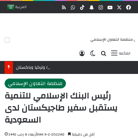
وك
‫X
‫YouTube
انستقرام
ملخص الموقع RSS
سناب تشات
‫TikTok
واتساب
العربية
بحث عن
الوضع المظلم
تسجيل الدخول
القائمة
البيان المشترك لقمة مكة المكرمة للدفاع المشترك بين السعودية وتركيا وباكستان
منظمة التعاون الإسلامي
رئيس البنك الإسلامي للتنمية
يستقبل سفير طاجيكستان لدى
السعودية
أقل من دقيقة
الأربعاء 8 رجب 1443AH 9-2-2022AD