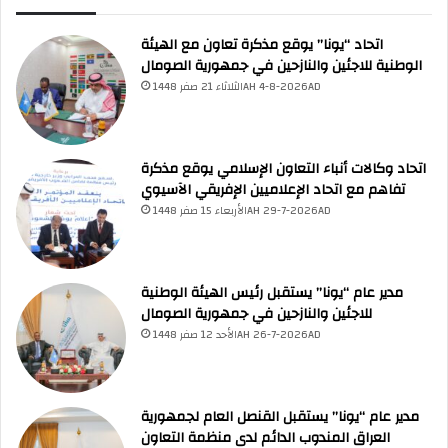
مرحباً بك! 👋
اختر نوع المساعدة:
اسألني
💬
اطرح أي سؤال تريده
اتحاد “يونا” يوقع مذكرة تعاون مع الهيئة
أسئلة من منصة (UNA)
📰
ابحث عن أخبار يونا
الوطنية للاجئين والنازحين في جمهورية الصومال
الأسئلة الشائعة
❓
تصفح الأسئلة المتكررة
الثلاثاء 21 صفر 1448AH 4-8-2026AD
اتحاد وكالات أنباء التعاون الإسلامي يوقع مذكرة
تفاهم مع اتحاد الإعلاميين الإفريقي الآسيوي
الأربعاء 15 صفر 1448AH 29-7-2026AD
مدير عام “يونا” يستقبل رئيس الهيئة الوطنية
للاجئين والنازحين في جمهورية الصومال
الأحد 12 صفر 1448AH 26-7-2026AD
مدير عام “يونا” يستقبل القنصل العام لجمهورية
العراق المندوب الدائم لدى منظمة التعاون