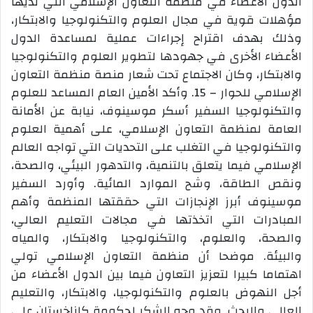
الدول الأعضاء في منظمة التعاون الإسلامي التي لديها
مؤهلات قوية في مجال العلوم والتكنولوجيا والابتكار،
وذلك بهدف اقتراح إجراءات عملية لمساعدة الدول
الأعضاء الأخرى في جهودها لتطوير العلوم والتكنولوجيا
والابتكار، وكان الاجتماع تحت شعار منصة منظمة التعاون
الإسلامي للحوار – 15. وأكد الأمين العام المساعد للعلوم
والتكنولوجيا السفير أسكر موسينوف، نيابة عن الأمانة
العامة لمنظمة التعاون الإسلامي، على أهمية العلوم
والتكنولوجيا في التغلب على التحديات التي تواجه العالم
الإسلامي فيما يتعلق بالتنمية، والتدهور البيئي، والصحة،
ونقص الطاقة، وشح الموارد المائية. وأورد السفير
موسينوف أبرز الإنجازات التي حققتها المنظمة وأهم
المبادرات التي اتخذتها في مجالات التعليم العالي،
والصحة، والعلوم، والتكنولوجيا والابتكار، والمياه
والبيئة. موضحا أن منظمة التعاون الإسلامي تولي
اهتماما كبيرا لتعزيز التعاون فيما بين الدول الأعضاء من
أجل النهوض بالعلوم والتكنولوجيا، والابتكار، والتعليم
العالي والبحث. وقد وجه الشكر لحكومة كازاخستان على