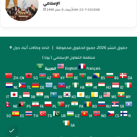
الإسلامي
الأربعاء 8 صفر 1448AH 22-7-2026AD
© حقوق النشر 2026، جميع الحقوق محفوظة |
اتحاد وكالات أنباء دول
منظمة التعاون الإسلامي ( يونا )
Français
English
العربية
ZH-CN
SQ
AZ
KY
BE
BN
BS
BG
DA
NL
TL
DE
EL
HT
HA
HI
HU
ID
IT
JA
JW
KN
KK
KO
KU
LA
MS
MY
NE
PS
FA
PL
PT
PA
RO
RU
SR
SO
ES
TH
TR
UR
UZ
VI
NO
CS
Fi
GA