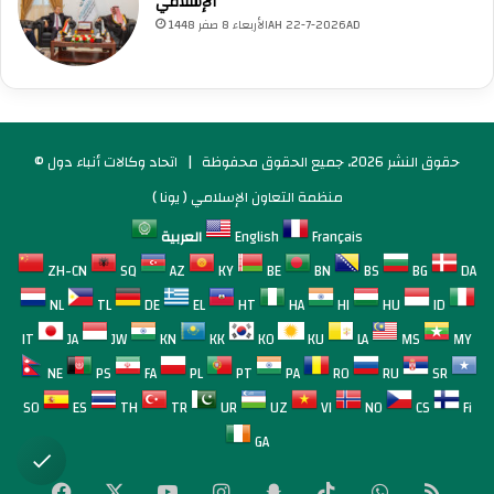
الإسلامي
الأربعاء 8 صفر 1448AH 22-7-2026AD
© حقوق النشر 2026، جميع الحقوق محفوظة |
اتحاد وكالات أنباء دول
منظمة التعاون الإسلامي ( يونا )
Français
English
العربية
ZH-CN
SQ
AZ
KY
BE
BN
BS
BG
DA
NL
TL
DE
EL
HT
HA
HI
HU
ID
IT
JA
JW
KN
KK
KO
KU
LA
MS
MY
NE
PS
FA
PL
PT
PA
RO
RU
SR
SO
ES
TH
TR
UR
UZ
VI
NO
CS
Fi
GA
لخص
واتساب
‫TikTok
سناب
انستقرام
‫YouTube
‫X
فيسبوك