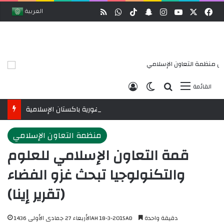
وك
‫X
‫YouTube
انستقرام
ملخص الموقع RSS
سناب تشات
‫TikTok
واتساب
العربية
بحث عن
الوضع المظلم
تسجيل الدخول
القائمة
رابطةُ العالم الإسلامي تُنوِّه باتفاقية مكة للدفاع المشترك بين المملكة العربية السعودية والجمهورية التركية وجمهورية باكستان الإسلامية
منظمة التعاون الإسلامي
قمة التعاون الإسلامي للعلوم
والتكنولوجيا تبحث غزو الفضاء
(تقرير إينا)
دقيقة واحدة
الأربعاء 27 جمادى الأولى 1436AH 18-3-2015AD