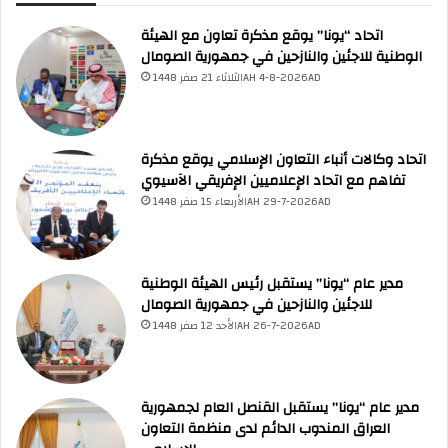
اتحاد “يونا” يوقع مذكرة تعاون مع الهيئة
الوطنية للاجئين والنازحين في جمهورية الصومال
الثلاثاء 21 صفر 1448AH 4-8-2026AD
UNA Chatbot
مرحباً بك! 👋
اختر نوع المساعدة:
اسألني
💬
اطرح أي سؤال تريده
أسئلة من منصة (UNA)
📰
ابحث عن أخبار يونا
الأسئلة الشائعة
❓
تصفح الأسئلة المتكررة
اتحاد وكالات أنباء التعاون الإسلامي يوقع مذكرة
تفاهم مع اتحاد الإعلاميين الإفريقي الآسيوي
الأربعاء 15 صفر 1448AH 29-7-2026AD
مدير عام “يونا” يستقبل رئيس الهيئة الوطنية
للاجئين والنازحين في جمهورية الصومال
الأحد 12 صفر 1448AH 26-7-2026AD
مدير عام “يونا” يستقبل القنصل العام لجمهورية
العراق المندوب الدائم لدى منظمة التعاون