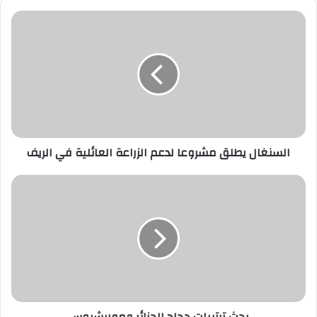
السنغال
يطلق
مشروعا
لدعم
الزراعة
العائلية
في
الريف
السنغال يطلق مشروعا لدعم الزراعة العائلية في الريف
بحث
ترتيبات
حجاج
الجزائر
وموريشيوس