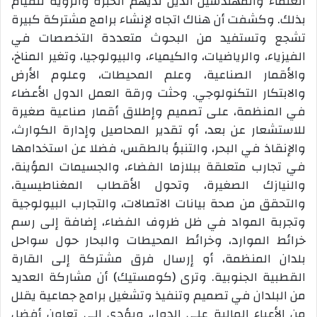
العلماء والمهندسين الذين لديهم الخبرة والرؤية للقيام
بذلك. وكشفت أن هناك اتجاه لإنشاء برامج مشتركة كبيرة
تشجع وتستفيد من البحوث متعددة التخصصات في
الفيزياء، والرياضيات، والكيمياء، والبيولوجيا، وتغير المناخ،
والأقمار الصناعية، وعلم المحيطات، وعلوم الأرض
والابتكار التكنولوجي. وحثت ورقة العمل الدول الأعضاء
في المنظمة، على تصميم وإطلاق أقمار صناعية صغيرة
للاستشعار عن بعد، أو تقدير المحاصيل وإدارة الكوارث،
والإنقاذ في البحر، والتنبؤ بالطقس، فضلا عن استخدامها
في تجارب متعلقة ببلازما الفضاء، والجسيمات المؤينة،
والنيازك الصغيرة، وتحول الأقطاب المغناطيسية،
والتحقق من صحة بيانات الاتصالات، والتجارب البيولوجية
وتجربة المواد في ظل ظروف الفضاء، إضافة إلى رسم
خرائط الموارد، وخرائط المحيطات والبحار حول سواحل
بلدان المنظمة، أو إرسال فرق مشتركة إلى القارة
القطبية الجنوبية. وترى (كومستيك) أن مشاركة العديد
من البلدان في تصميم وتنفيذ وتشغيل برامج جماعية يقلل
من الأعباء المالية على الدول، ويؤدي إلى تعاون أفضل