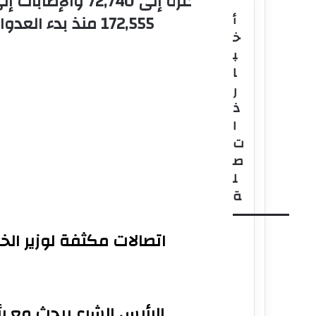
غزة إلى 72,740 والإصابات 
أ
172,555 منذ بدء العدوان
خ
ب
ا
ر
ذ
ا
ت
ص
ل
ة
اتصالات مكثفة لوزير الخا
الرئيس الشرع يبحث مع رئ