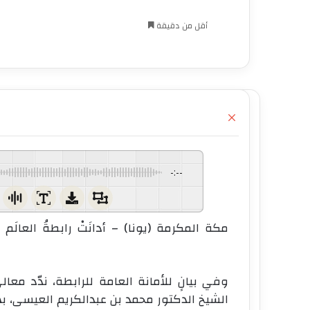
أقل من دقيقة
إ
غ
ل
ا
ق
-:--
مكة المكرمة (يونا) – أدانَتْ رابطةُ العالَم 
وفي بيانٍ للأمانة العامة للرابطة، ندّد معا
الشيخ الدكتور محمد بن عبدالكريم العيسى، بهذه ا