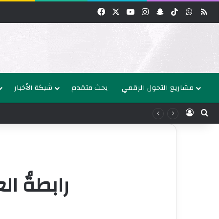
واتساب
‫TikTok
سناب تشات
انستقرام
‫YouTube
‫X
فيسبوك
مشاريع التحول الرقمي
بحث متقدم
شبكة الأخبار
عن
الدخول
رابطةُ ال