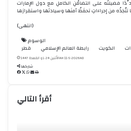
ّدًا فضيلتُه على التضامُنِ الكاملِ مع دول الإمارات
(انتهى)
الوسوم
ات
الكويت
رابطة العالم الإسلامي
قطر
الأثنين 24 ذو القعدة 1447AH 11-5-2026AD
شاركها
ط
م
و
ف
ب
ش
ا
X
ي
ا
ا
ت
س
ع
ر
س
ب
أقرأ التالي
ة
ك
ا
و
ة
ب
ك
ع
ب
ر
ا