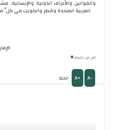
والقوانين والأعراف الدولية والإنسانية، مشدِ
العربية المتحدة وقطر والكويت في كلِّ ما تتّخِذُه من إجراءاتٍ تحفَظُ أمنَها وسيادتَها واستقرارَها.
الإمار
أقل من دقيقة
A+
A-
الخط