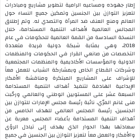
إطار جهوده ومساعيه الرامية لتطوير مشاريع ومبادرات
لتعزيز التوازن بين الجنسين وتمكين جميع النساء حول
العالم ومنع العنف ضد المرأة والتصدي له. وتم إطلاق
المجالس العالمية لأهداف التنمية المستدامة، خلال
النسخة السادسة من القمة العالمية للحكومات في عام
2018، وهي بمثابة شبكة دولية فريدة متعددة
التخصصات من صانعي القرار في الحكومات والمنظمات
الدولية والمؤسسات الأكاديمية والمنظمات المجتمعية
وشركات القطاع الخاص وبمشاركة الشباب للعمل معاً
للإشراف على المشاريع المبتكرة ومناقشة الأفكار
الإبداعية الهادفة لتنفيذ أهداف التنمية المستدامة
السبعة عشر على المستويين الوطني والعالمي ورحّبت
منى غانم المرّي، نائبة رئيسة مجلس الإمارات للتوازن بين
الجنسين، رئيسة المجلس العالمي للهدف الخامس من
أهداف التنمية المستدامة بأعضاء المجلس، معربة عن
سعادتها بهذا الحوار الذي يهدف إلى تبادل الرؤى
والأفكار والعمل معاً لتعزيز التوازن بين الجنسين في جميع