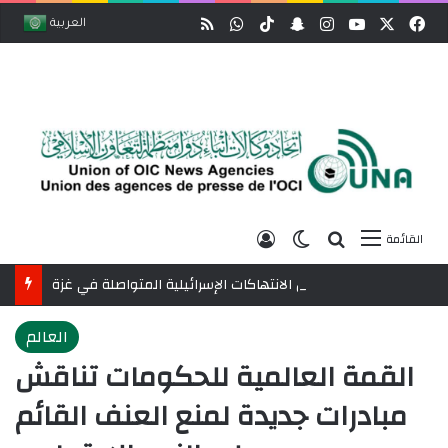
وك
‫X
‫YouTube
انستقرام
ملخص الموقع RSS
سناب تشات
‫TikTok
واتساب
العربية
بحث عن
الوضع المظلم
تسجيل الدخول
القائمة
وزراء خارجية 8 دول عربية وإسلامية يدينون الانتهاكات الإسرائيلية المتواصلة في غزة
العالم
القمة العالمية للحكومات تناقش
مبادرات جديدة لمنع العنف القائم