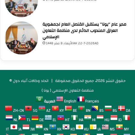
مدير عام “يونا” يستقبل القنصل العام لجمهورية
العراق المندوب الدائم لدى منظمة التعاون
الإسلامي
الأربعاء 8 صفر 1448AH 22-7-2026AD
© حقوق النشر 2026، جميع الحقوق محفوظة |
اتحاد وكالات أنباء دول
منظمة التعاون الإسلامي ( يونا )
Français
English
العربية
ZH-CN
SQ
AZ
KY
BE
BN
BS
BG
DA
NL
TL
DE
EL
HT
HA
HI
HU
ID
IT
JA
JW
KN
KK
KO
KU
LA
MS
MY