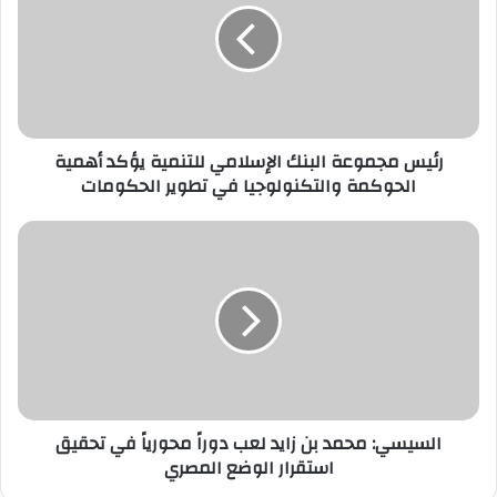
الإسلامي
للتنمية
يؤكد
أهمية
الحوكمة
والتكنولوجيا
رئيس مجموعة البنك الإسلامي للتنمية يؤكد أهمية
في
تطوير
الحوكمة والتكنولوجيا في تطوير الحكومات
الحكومات
السيسي:
محمد
بن
زايد
لعب
دوراً
محورياً
في
تحقيق
السيسي: محمد بن زايد لعب دوراً محورياً في تحقيق
استقرار
الوضع
استقرار الوضع المصري
المصري