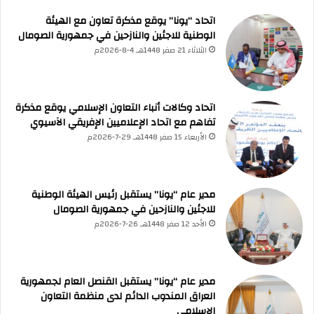
اتحاد “يونا” يوقع مذكرة تعاون مع الهيئة
الوطنية للاجئين والنازحين في جمهورية الصومال
الثلاثاء 21 صفر 1448هـ 4-8-2026م
اتحاد وكالات أنباء التعاون الإسلامي يوقع مذكرة
UNA Chatbot
تفاهم مع اتحاد الإعلاميين الإفريقي الآسيوي
مرحباً بك! 👋
اختر نوع المساعدة:
الأربعاء 15 صفر 1448هـ 29-7-2026م
اسألني
💬
اطرح أي سؤال تريده
أسئلة من منصة (UNA)
📰
ابحث عن أخبار يونا
الأسئلة الشائعة
❓
تصفح الأسئلة المتكررة
مدير عام “يونا” يستقبل رئيس الهيئة الوطنية
للاجئين والنازحين في جمهورية الصومال
الأحد 12 صفر 1448هـ 26-7-2026م
مدير عام “يونا” يستقبل القنصل العام لجمهورية
العراق المندوب الدائم لدى منظمة التعاون
الإسلامي