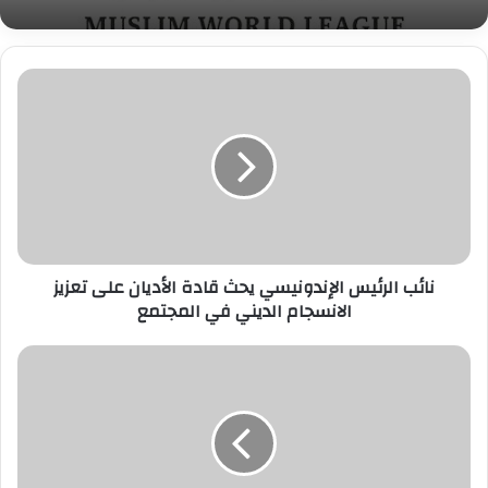
نائب
الرئيس
الإندونيسي
يحث
قادة
الأديان
على
تعزيز
الانسجام
الديني
نائب الرئيس الإندونيسي يحث قادة الأديان على تعزيز
في
الانسجام الديني في المجتمع
المجتمع
اعتماد
الخطة
التنفيذية
للاستراتيجية
الثقافيّة
لسلطنة