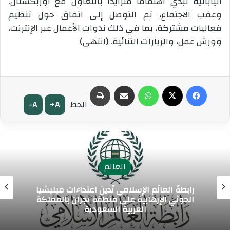
اليابانية تبدي اهتماماً متزايداً بالتعاون مع أوزبكستان.
وعقب الاجتماع، تم التوصل إلى اتفاق حول تنظيم
فعاليات مشتركة، بما في ذلك ندوات الأعمال عبر الإنترنت،
وورش عمل، والزيارات الثنائية. (انتهى)
فيسبوك
‫X
واتساب
مشاركة عبر البريد
طباعة
A-
A+
الخط
العالم
رابطةُ العالَم الإسلامي تُدين اعتداءات ميليشيا
الحوثي الإرهابية على منطقة نجران بالمملكة
العربية السعودية