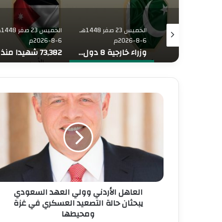
الخميس 23 صفر 1448هـ
الخميس 23 صفر 1448هـ
الخم
6-8-2026م
6-8-2026م
رابطةُ العالم الإسلامي تُدين الانتهاكات الإسرائيلية المتواصلة في قطاع غزة
وزراء خارجية 8 دول عربية وإسلامية يدينون الانتهاكات الإسرائيلية المتواصلة في غزة
ا
ل
ع
ا
ه
ل
ا
ل
أ
العاهل الأردني وولي العهد السعودي
ر
د
يبحثان حالة التصعيد العسكري في غزة
ن
ومحيطها