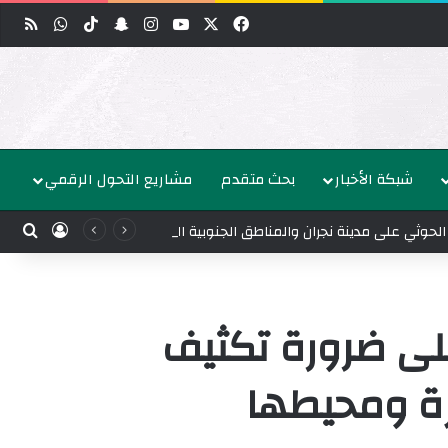
‫X
فيسبوك
‫YouTube
انستقرام
‫TikTok
سناب تشات
واتساب
ملخص
شبكة الأخبار
بحث متقدم
مشاريع التحول الرقمي
بحث
تسجيل ا
تدين الهيئة الدائمة المستقلة لحقوق الإنسان بشكل قاطع الهجمات الإرهابية العابرة للحدود التي شنتها ميليشيات الحوثي على مدينة نجران والمناطق الجنوبية السعودية
لى ضرورة تكثيف
زة ومحيطها