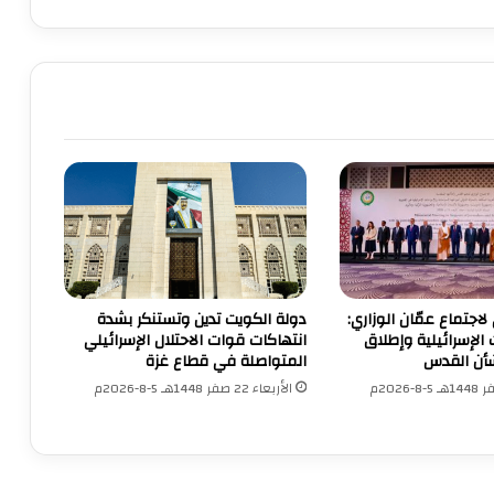
س
ي
ي
ب
ح
ث
ا
ن
ا
ل
ت
ط
و
ر
 لاجتماع عمّان الوزاري:
دولة الكويت تدين وتستنكر بشدة
ا
 الإسرائيلية وإطلاق
انتهاكات قوات الاحتلال الإسرائيلي
ت
أن القدس
المتواصلة في قطاع غزة
ا
الأربعاء 22 صفر 1448هـ 5-8-2026م
ل
ف
ل
س
ط