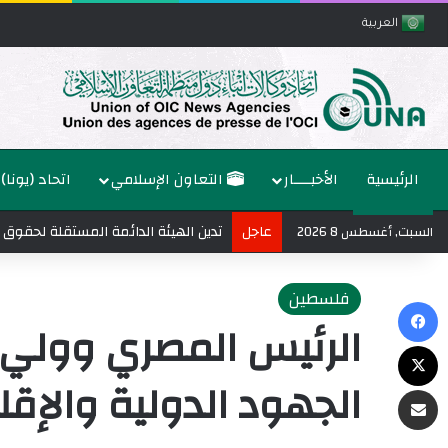
العربية
الرئيسية
الأخبــــار
التعاون الإسلامي
اتحاد (يونا)
عاجل
السبت, أغسطس 8 2026
فلسطين
فيسبوك
الرئيس المصري وولي 
‫X
الجهود الدولية والإ
مشاركة عبر البريد