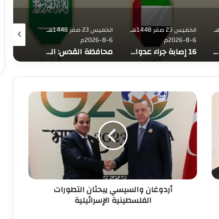
يس 23 صفر 1448هـ
الخميس 23 صفر 1448هـ
الخميس 23 صفر 1448هـ
6-8-2026م
6-8-2026م
6-8-2026م
73,382 شهيدا منذ بدء حرب الإبادة على قطاع غزة
16 إصابة جراء عدوان الاحتلال على قلنديا وكفر عقب
محافظة القدس: العدوان على مخيم قلنديا يستهدف المخيمات الفلسطينية وقضية اللاجئين
أ
ر
د
و
غ
ا
ن
و
ا
أردوغان والسيسي يبحثان التطورات
ل
س
الفلسطينية الإسرائيلية
ي