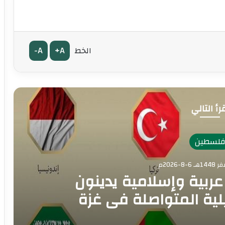
A-
A+
الخط
رأ التالي
لسطين
رجية 8 دول عربية وإسلامية يدينون
يلية المتواصلة في غزة