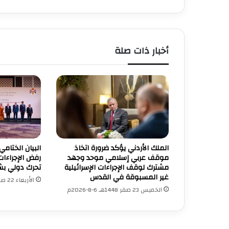
ي
و
و
ل
ي
أخبار ذات صلة
ا
ل
ع
ه
د
ا
ل
س
ع
الملك الأردني يؤكد ضرورة اتخاذ
البيان الختامي
و
موقف عربي إسلامي موحد وجهد
رفض الإجراءات
د
مشترك لوقف الإجراءات الإسرائيلية
تحرك دولي بش
ي
غير المسبوقة في القدس
الأربعاء 22 صفر 1448هـ 5-8-2026م
ي
الخميس 23 صفر 1448هـ 6-8-2026م
ب
ح
ث
ا