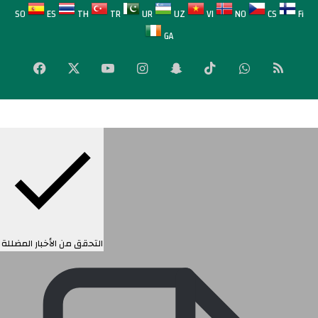
SO
ES
TH
TR
UR
UZ
VI
NO
CS
Fi
GA
لخص
واتساب
‫TikTok
سناب
انستقرام
‫YouTube
‫X
فيسبوك
لموقع
تشات
RSS
التحقق من الأخبار المضللة