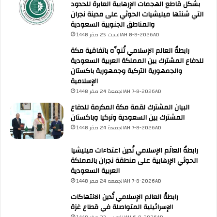
بشكل قاطع الهجمات الإرهابية العابرة للحدود
س
إ
التي شنتها ميليشيات الحوثي على مدينة نجران
ت
س
والمناطق الجنوبية السعودية
ه
ل
ل
السبت 25 صفر 1448AH 8-8-2026AD
ا
أ
م
رابطةُ العالم الإسلامي تُنوِّه باتفاقية مكة
ع
ي
للدفاع المشترك بين المملكة العربية السعودية
م
"
والجمهورية التركية وجمهورية باكستان
ا
الإسلامية
ل
الجمعة 24 صفر 1448AH 7-8-2026AD
ه
ب
البيان المشترك لقمة مكة المكرمة للدفاع
و
المشترك بين السعودية وتركيا وباكستان
ق
الجمعة 24 صفر 1448AH 7-8-2026AD
ف
ة
رابطةُ العالَم الإسلامي تُدين اعتداءات ميليشيا
ت
الحوثي الإرهابية على منطقة نجران بالمملكة
ض
العربية السعودية
ا
الجمعة 24 صفر 1448AH 7-8-2026AD
م
رابطةُ العالم الإسلامي تُدين الانتهاكات
ن
الإسرائيلية المتواصلة في قطاع غزة
ي