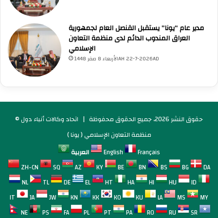
مدير عام “يونا” يستقبل القنصل العام لجمهورية
العراق المندوب الدائم لدى منظمة التعاون
الإسلامي
الأربعاء 8 صفر 1448AH 22-7-2026AD
© حقوق النشر 2026، جميع الحقوق محفوظة |
اتحاد وكالات أنباء دول
منظمة التعاون الإسلامي ( يونا )
Français
English
العربية
ZH-CN
SQ
AZ
KY
BE
BN
BS
BG
DA
NL
TL
DE
EL
HT
HA
HI
HU
ID
IT
JA
JW
KN
KK
KO
KU
LA
MS
MY
NE
PS
FA
PL
PT
PA
RO
RU
SR