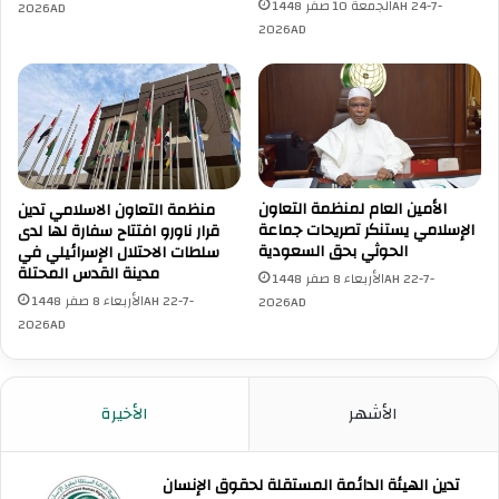
الجمعة 10 صفر 1448AH 24-7-
2026AD
ل
س
2026AD
د
ت
و
ج
ل
د
ي
ا
ل
ت
ل
ف
ق
ي
ا
د
الأمين العام لمنظمة التعاون
منظمة التعاون الاسلامي تدين
د
الإسلامي يستنكر تصريحات جماعة
قرار ناورو افتتاح سفارة لها لدى
و
ة
الحوثي بحق السعودية
سلطات الاحتلال الإسرائيلي في
ل
مدينة القدس المحتلة
ا
"
الأربعاء 8 صفر 1448AH 22-7-
ل
ا
الأربعاء 8 صفر 1448AH 22-7-
2026AD
د
ل
2026AD
ي
ت
ن
ع
ي
ا
الأشهر
الأخيرة
ي
و
ن
ن
"
ا
تدين الهيئة الدائمة المستقلة لحقوق الإنسان
ي
ل