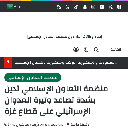
وك
‫X
‫YouTube
انستقرام
ملخص الموقع RSS
سناب تشات
‫TikTok
واتساب
العربية
بحث عن
الوضع المظلم
تسجيل الدخول
القائمة
رابطةُ العالم الإسلامي تُنوِّه باتفاقية مكة للدفاع المشترك بين المملكة العربية السعودية والجمهورية التركية وجمهورية باكستان الإسلامية
منظمة التعاون الإسلامي
منظمة التعاون الإسلامي تدين
بشدة تصاعد وتيرة العدوان
الإسرائيلي على قطاع غزة
دقيقة واحدة
الأربعاء 29 شوال 1445AH 8-5-2024AD