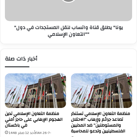
ن
"
ي
ي
ةٍ
ط
م
ل
ن
"يونا" يطلق قناة واتساب لنقل المستجدات في دول
ق
٥
"التعاون الإسلامي"
ق
٧
ن
د
ا
و
ة
أخبار ذات صلة
ل
و
ةً
ا
.
ت
.
س
"
ا
ا
ب
ل
ل
م
ن
ؤ
ق
منظمة التعاون الإسلامي تستنكر
منظمة التعاون الإسلامي تدين
ت
ل
تصاعد جرائم وإرهاب “الاحتلال
الهجوم الإرهابي على حاجز أمني
م
ا
والمستوطنين” ضد المدنيين
في باكستان
ر
ل
الفلسطينيين وتدعو للمحاسبة
الأحد 12 صفر 1448AH 26-7-
ا
م