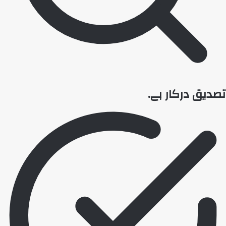
یو این اے چیٹ بوٹ
خوش آمدید! 👋
مدد کی قسم کا انتخاب کریں:
مجھ سے پوچھو
💬
آپ جو بھی سوال کرنا چاہتے ہیں پوچھیں۔
یو این اے کے پلیٹ فارم سے سوالات
📰
یونا کے بارے میں خبریں تلاش کریں۔
عام سوالات
❓
اکثر پوچھے گئے سوالات کو براؤز کریں۔
تصدیق درکار ہے۔