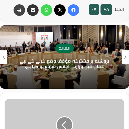
فیس بک
ایکس
کیا چل رہا ہے
میل کے ذریعے شیئر کریں۔
پرنٹ کریں
A-
A+
الخط
العالم
یروشلم پر مشترکہ مؤقف وضع کرنے کے لیے
عمان میں وزارتی اجلاس شروع ہو گیا ہے۔
ف
ل
س
ط
ی