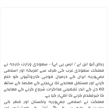
0:00
-:--
1x
ریاض (یو این اے / ایس پی اے) - سعودی وزارت خارجہ نے
مملکت سعودی عرب کی طرف سے امریکہ اور اسلامی
جمہوریہ ایران کے درمیان فوجی کارروائیوں کو ختم
کرنے اور مستقل معاہدے تک پہنچنے کے مقصد کے ساتھ
60 دن کے اندر تفصیلی مذاکرات شروع کرنے کے معاہدے
کا خیرمقدم کرنے کا اظہار کیا ہے۔
مملکت نے اسلامی جمہوریہ پاکستان اور قطر کی
ریاست کی طرف سے کی گئی ثالثی کی کوششوں اور