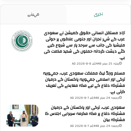
ت
ر
ک
ا
آخری
مہینے
ا
ن
خ
ک
ی
ے
آزاد مستقل انسانی حقوق کمیشن نے سعودی
ر
د
عرب کے شہر نجران اور جنوبی علاقوں پر حوثی
م
ر
ملیشیا کی جانب سے سرحد پار سے شروع کیے
ق
م
گئے دہشت گردانہ حملوں کی شدید مذمت کی
د
ی
ہے۔
م
ا
ہفتہ 25 صفر 1448ھ 8-8-2026 AD
ک
ن
ر
مسلم ورلڈ لیگ مملکت سعودی عرب، جمہوریہ
ط
ت
ترکی اور اسلامی جمہوریہ پاکستان کے درمیان
ے
ا
مشترکہ دفاع کے لیے مکہ معاہدے کی تعریف
پ
ہ
کرتی ہے۔
ا
ے
ن
جمعہ 24 صفر 1448ھ 7-8-2026 AD
۔
ے
سعودی عرب، ترکی اور پاکستان کے درمیان
و
مشترکہ دفاع پر مکہ مکرمہ سربراہی اجلاس کا
ا
مشترکہ بیان
ل
جمعہ 24 صفر 1448ھ 7-8-2026 AD
ے