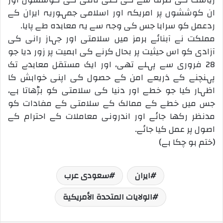
ان کوششوں پر امریکہ اور اسلامی جمہوریہ ایران کے
ردعمل کو سراہا جس کی وجہ سے یہ معاہدہ طے پایا۔
مملکت نے آبنائے ہرمز میں سلامتی اور جہاز رانی کی
آزادی کو اس حیثیت پر بحال کرنے کی اہمیت پر زور دیا جو
28 فروری سے پہلے تھی، اور ایک مستقل معاہدے تک
پہنچنے کے ذریعے امن کے حصول کی اپنی خواہش کا
اظہار کیا جو خطے اور دنیا کی سلامتی کو بڑھاتا ہے،
جس میں خطے کے ممالک کے سلامتی کے مفادات کو
مدنظر رکھا جائے اور اندرونی معاملات کے احترام کے
اصول پر عمل کیا جائے۔
(ختم ہو چکا ہے)
ایران
سعودی عرب
الولايات المتحدة الأمريكية