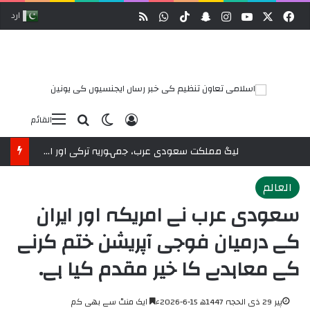
فیس بک
ایکس
یوٹیوب
انسٹاگرام
سنیپ چیٹ
ٹک ٹاک
کیا چل رہا ہے
سائٹ کا خلاصہ آر ایس ایس
اردو
لاگ ان
ڈارک موڈ
تلاش کریں۔
القائم
مسلم ورلڈ لیگ مملکت سعودی عرب، جمہوریہ ترکی اور اسلامی جمہوریہ پاکستان کے درمیان مشترکہ دفاع کے لیے مکہ معاہدے کی تعریف کرتی ہے۔
العالم
سعودی عرب نے امریکہ اور ایران
کے درمیان فوجی آپریشن ختم کرنے
کے معاہدے کا خیر مقدم کیا ہے۔
پیر 29 ذی الحجہ 1447ھ 15-6-2026ء
ایک منٹ سے بھی کم