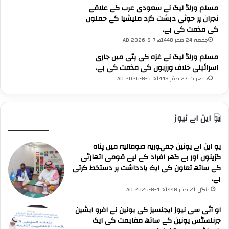
م
مسلم ورلڈ لیگ نے سعودی عرب کے علاقے
ع
نجران پر حوثی دہشت گرد ملیشیا کے حملوں
ا
کی مذمت کی ہے۔
ہ
جمعہ 24 صفر 1448ھ 7-8-2026 AD
د
مسلم ورلڈ لیگ نے غزہ کی پٹی میں جاری
ے
اسرائیلی خلاف ورزیوں کی مذمت کی ہے۔
ک
جمعرات 23 صفر 1448ھ 6-8-2026 AD
ا
خ
ی
ر
یو این اے نیوز
م
ق
یو این اے یونین جمہوریہ صومالیہ میں پناہ
د
گزینوں اور بے گھر افراد کے لیے قومی اتھارٹی
م
کے ساتھ تعاون کی ایک یادداشت پر دستخط کرتی
ک
ہے۔
ی
ا
منگل 21 صفر 1448ھ 4-8-2026 AD
ہ
او آئی سی نیوز ایجنسیز کی یونین نے افرو ایشین
ے
جرنلسٹس یونین کے ساتھ مفاہمت کی ایک
۔