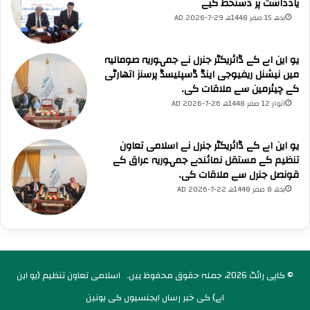
یادداشت پر دستخط کیے
بدھ 15 صفر 1448ھ 29-7-2026 AD
یو این اے کے ڈائریکٹر جنرل نے جمہوریہ صومالیہ
میں نیشنل ریفیوجی اینڈ ڈسپلیسڈ پرسنز اتھارٹی
کے چیئرمین سے ملاقات کی۔
اتوار 12 صفر 1448ھ 26-7-2026 AD
یو این اے کے ڈائریکٹر جنرل نے اسلامی تعاون
تنظیم کے مستقل نمائندے جمہوریہ عراق کے
قونصل جنرل سے ملاقات کی۔
بدھ 8 صفر 1448ھ 22-7-2026 AD
© کاپی رائٹ 2026، جملہ حقوق محفوظ ہیں۔
اسلامی تعاون تنظیم (یو این
اے) کی خبر رساں ایجنسیوں کی یونین