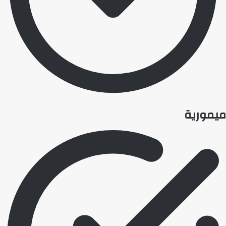
میموریة