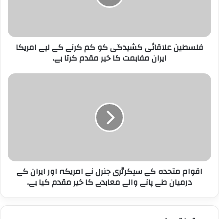
ن
ع
ل
ا
فلسطین علاقائی کشیدگی کو کم کرنے کے لیے امریکا
ق
ا
ایران مفاہمت کا خیر مقدم کرتا ہے۔
ئ
ی
ا
ک
ق
ش
و
ی
ا
د
م
گ
م
ی
ت
ک
ح
و
د
ک
اقوام متحدہ کے سیکرٹری جنرل نے امریکہ اور ایران کے
ہ
م
ک
درمیان طے پانے والے معاہدے کا خیر مقدم کیا ہے۔
ک
ے
ر
س
ن
ی