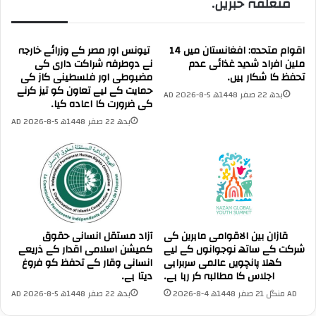
متعلقہ خبریں۔
ے
ک
ک
ر
ے
ٹ
ل
ر
اقوام متحدہ: افغانستان میں 14
تیونس اور مصر کے وزرائے خارجہ
ی
ی
ملین افراد شدید غذائی عدم
نے دوطرفہ شراکت داری کی
ے
تحفظ کا شکار ہیں۔
مضبوطی اور فلسطینی کاز کی
ج
حمایت کے لیے تعاون کو تیز کرنے
ا
ن
بدھ 22 صفر 1448ھ 5-8-2026 AD
کی ضرورت کا اعادہ کیا۔
م
ر
ر
بدھ 22 صفر 1448ھ 5-8-2026 AD
ل
ی
ن
ک
ے
ا
ا
ا
م
ی
ر
ر
ی
ا
ک
قازان بین الاقوامی ماہرین کی
آزاد مستقل انسانی حقوق
ن
ہ
شرکت کے ساتھ نوجوانوں کے لیے
کمیشن اسلامی اقدار کے ذریعے
م
ا
کھلا پانچویں عالمی سربراہی
انسانی وقار کے تحفظ کو فروغ
ف
و
اجلاس کا مطالبہ کر رہا ہے۔
دیتا ہے۔
ا
ر
منگل 21 صفر 1448ھ 4-8-2026 AD
بدھ 22 صفر 1448ھ 5-8-2026 AD
ہ
ا
م
ی