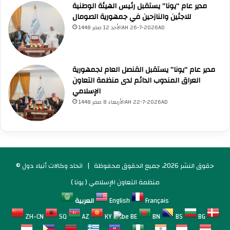
مدير عام “يونا” يستقبل رئيس الهيئة الوطنية
و
للاجئين والنازحين في جمهورية الصومال
ا
الأحد 12 صفر 1448AH 26-7-2026AD
ل
ن
ا
ق
مدير عام “يونا” يستقبل القنصل العام لجمهورية
ل
العراق المندوب الدائم لدى منظمة التعاون
ةَ
الإسلامي
ا
الأربعاء 8 صفر 1448AH 22-7-2026AD
ل
ق
ط
ر
ي
ةَ
© حقوق النشر 2026، جميع الحقوق محفوظة |
اتحاد وكالات أنباء دول
"
ا
منظمة التعاون الإسلامي ( يونا )
ل
Français
English
العربية
ر
ك
ZH-CN
SQ
AZ
KY
BE
BN
BS
BG
ي