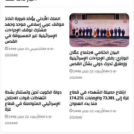
مَ
ا
ا
م
ل
ي
الملك الأردني يؤكد ضرورة اتخاذ
إ
تُ
موقف عربي إسلامي موحد وجهد
ر
مشترك لوقف الإجراءات
د
الإسرائيلية غير المسبوقة في
ه
ي
القدس
ا
ن
ب
الخميس 23 صفر 1448AH 6-8-
ا
البيان الختامي لاجتماع عمّان
يَّ
س
2026AD
الوزاري: رفض الإجراءات الإسرائيلية
ع
ت
وإطلاق تحرك دولي بشأن القدس
ل
ه
الأربعاء 22 صفر 1448AH 5-8-
ى
د
2026AD
ا
ا
ل
فَ
ارتفاع حصيلة الشهداء في قطاع
دولة الكويت تدين وتستنكر بشدة
ع
ا
غزة إلى 73,381 والإصابات 174,231
انتهاكات قوات الاحتلال
ا
ل
منذ بدء العدوان
الإسرائيلي المتواصلة في قطاع
ص
ج
غزة
الأربعاء 22 صفر 1448AH 5-8-
م
م
الأربعاء 22 صفر 1448AH 5-8-
2026AD
ة
ه
2026AD
ا
و
ل
ر