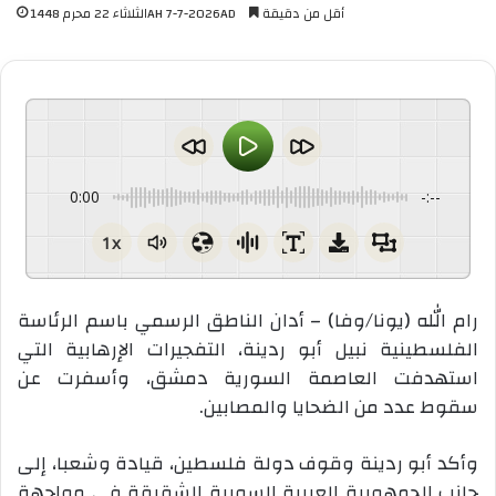
أقل من دقيقة
الثلاثاء 22 محرم 1448AH 7-7-2026AD
0:00
-:--
1x
رام الله (يونا/وفا) – أدان الناطق الرسمي باسم الرئاسة
الفلسطينية نبيل أبو ردينة، التفجيرات الإرهابية التي
استهدفت العاصمة السورية دمشق، وأسفرت عن
سقوط عدد من الضحايا والمصابين
.
وأكد أبو ردينة وقوف دولة فلسطين، قيادة وشعبا، إلى
جانب الجمهورية العربية السورية الشقيقة في مواجهة