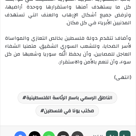
كل ما يستهدف أمنها واستقرارها ووحدة أراضيها،
وترفض جميع أشكال الإرهاب والعنف التي تستهدف
المدنيين الأبرياء في كل مكان
.
وأضاف: تتقدم دولة فلسطين بخالص التعازي والمواساة
لأسر الضحايا، وللشعب السوري الشقيق، متمنيا الشفاء
العاجل للمصابين، وأن يحفظ الله سوريا وشعبها من كل
سوء، وأن تنعم بالأمن والاستقرار
.
(انتهى)
الناطق الرسمي باسم الرئاسة الفلسطينية
مكتب يونا في فلسطين
طباعة
مشاركة عبر البريد
واتساب
‫X
فيسبوك