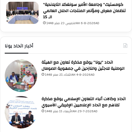
ل
“كومستيك” وجامعة الأمير سونغكلا التايلاندية
ن
تنظمان معرض ومؤتمر المنتجات الحلال العالمي
ا
الـ 15
ق
الخميس 23 صفر 1448AH 6-8-2026AD
ل
ةَ
ا
ل
أخبار اتحاد يونا
س
ع
اتحاد “يونا” يوقع مذكرة تعاون مع الهيئة
و
الوطنية للاجئين والنازحين في جمهورية الصومال
د
ي
الثلاثاء 21 صفر 1448AH 4-8-2026AD
ةَ
"
UNA Chatbot
و
مرحباً بك! 👋
اتحاد وكالات أنباء التعاون الإسلامي يوقع مذكرة
د
اختر نوع المساعدة:
اسألني
💬
اطرح أي سؤال تريده
تفاهم مع اتحاد الإعلاميين الإفريقي الآسيوي
ي
أسئلة من منصة (UNA)
📰
ابحث عن أخبار يونا
الأسئلة الشائعة
❓
الأربعاء 15 صفر 1448AH 29-7-2026AD
ا
تصفح الأسئلة المتكررة
ن
"
،