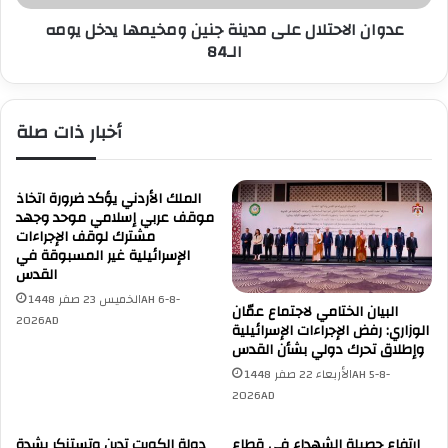
ت
ح
د
عدوان الاحتلال على مدينة جنين ومخيمها يدخل يومه
ت
ي
الـ84
ل
ن
ا
ق
ل
ص
ع
أخبار ذات صلة
ف
ل
ا
ى
ل
م
ا
د
الملك الأردني يؤكد ضرورة اتخاذ
ح
ي
موقف عربي إسلامي موحد وجهد
ت
مشترك لوقف الإجراءات
ن
الإسرائيلية غير المسبوقة في
ل
ة
القدس
ا
ج
ل
الخميس 23 صفر 1448AH 6-8-
ن
البيان الختامي لاجتماع عمّان
ا
2026AD
ي
الوزاري: رفض الإجراءات الإسرائيلية
ل
ن
وإطلاق تحرك دولي بشأن القدس
إ
و
الأربعاء 22 صفر 1448AH 5-8-
س
م
2026AD
ر
خ
ا
ي
ارتفاع حصيلة الشهداء في قطاع
دولة الكويت تدين وتستنكر بشدة
ئ