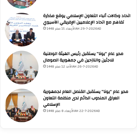
مرحباً بك! 👋
اختر نوع المساعدة:
اسألني
💬
اطرح أي سؤال تريده
أسئلة من منصة (UNA)
📰
اتحاد وكالات أنباء التعاون الإسلامي يوقع مذكرة
ابحث عن أخبار يونا
الأسئلة الشائعة
❓
تصفح الأسئلة المتكررة
تفاهم مع اتحاد الإعلاميين الإفريقي الآسيوي
الأربعاء 15 صفر 1448AH 29-7-2026AD
مدير عام “يونا” يستقبل رئيس الهيئة الوطنية
للاجئين والنازحين في جمهورية الصومال
الأحد 12 صفر 1448AH 26-7-2026AD
مدير عام “يونا” يستقبل القنصل العام لجمهورية
العراق المندوب الدائم لدى منظمة التعاون
الإسلامي
الأربعاء 8 صفر 1448AH 22-7-2026AD