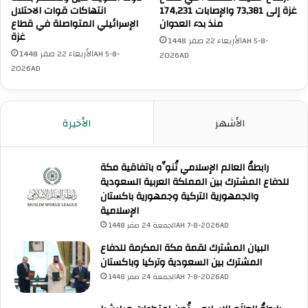
م
غزة إلى 73,381 والإصابات 174,231
انتهاكات قوات الاحتلال
ي
ه
منذ بدء العدوان
الإسرائيلي المتواصلة في قطاع
ل
ا
غزة
الأربعاء 22 صفر 1448AH 5-8-
ي
ي
الأربعاء 22 صفر 1448AH 5-8-
2026AD
م
د
2026AD
س
خ
ت
ل
ش
ي
ف
و
الأشهر
الأخيرة
ى
م
ا
ه
ل
ا
رابطةُ العالم الإسلامي تُنوِّه باتفاقية مكة
م
ل
للدفاع المشترك بين المملكة العربية السعودية
ع
ـ
والجمهورية التركية وجمهورية باكستان
م
8
الإسلامية
د
4
الجمعة 24 صفر 1448AH 7-8-2026AD
ا
ن
البيان المشترك لقمة مكة المكرمة للدفاع
ي
المشترك بين السعودية وتركيا وباكستان
ب
الجمعة 24 صفر 1448AH 7-8-2026AD
ق
ط