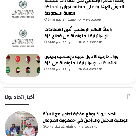
رابطةُ العالَم الإسلامي تُدين اعتداءات ميليشيا
ا
الحوثي الإرهابية على منطقة نجران بالمملكة
ع
العربية السعودية
غ
الجمعة 24 صفر 1448AH 7-8-2026AD
ز
ة
رابطةُ العالم الإسلامي تُدين الانتهاكات
الإسرائيلية المتواصلة في قطاع غزة
الخميس 23 صفر 1448AH 6-8-2026AD
وزراء خارجية 8 دول عربية وإسلامية يدينون
الانتهاكات الإسرائيلية المتواصلة في غزة
الخميس 23 صفر 1448AH 6-8-2026AD
أخبار اتحاد يونا
اتحاد “يونا” يوقع مذكرة تعاون مع الهيئة
الوطنية للاجئين والنازحين في جمهورية الصومال
الثلاثاء 21 صفر 1448AH 4-8-2026AD
UNA Chatbot