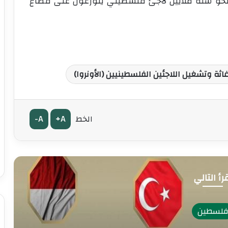
” لنحو ستة ملايين لاجئ فلسطيني يتوزّعون على قطاع
اثة وتشغيل اللاجئين الفلسطينيين (الأونروا)
A-
A+
الخط
رأ التالي
لسطين