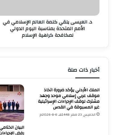
س
ى
ي
د. العيسى يلقي كلمة العالم الإسلامي في
ل
ق
الأمم المتحدة بمناسبة اليوم الدولي
ي
لمكافحة كراهية الإسلام
ك
ل
م
ة
ا
أخبار ذات صلة
ل
ع
ا
الملك الأردني يؤكد ضرورة اتخاذ
ل
موقف عربي إسلامي موحد وجهد
م
مشترك لوقف الإجراءات الإسرائيلية
ا
غير المسبوقة في القدس
ل
الخميس 23 صفر 1448هـ 6-8-2026م
إ
س
البيان الختامي
ل
رفض الإجراءات