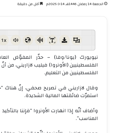
الجمعة 14 رمضان 1446هـ 14-3-2025م
أقل من دقيقة
1x
نيويورك (يونا/وفا) – حذّر المفوّض العام
الفلسطينيين (الأونروا) فيليب لازاريني، من أن
الفلسطينيين من التعليم.
وقال لازاريني في تصريح صحفي، إنّ هناك “خطر
استمرّت ضائقتها المالية الشديدة.
وأضاف أنّه إذا انهارت الأونروا “فإننا بالتأك
المناسب”.