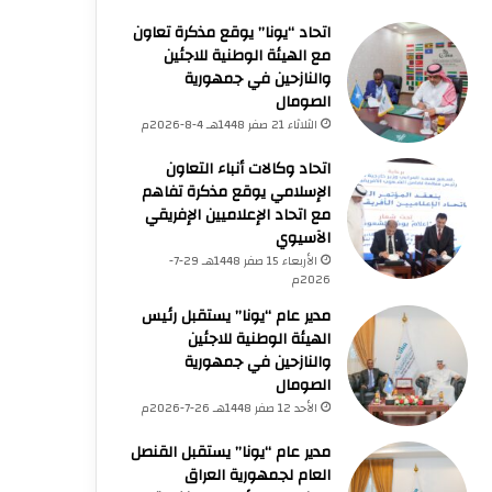
اتحاد “يونا” يوقع مذكرة تعاون
الخميس 23 صفر 1448هـ 6-8-2026م
73,382 شهيدا منذ بدء حرب الإبادة على قطاع غزة
مع الهيئة الوطنية للاجئين
والنازحين في جمهورية
الصومال
الثلاثاء 21 صفر 1448هـ 4-8-2026م
اتحاد وكالات أنباء التعاون
الإسلامي يوقع مذكرة تفاهم
الخميس 23 صفر 1448هـ
الخميس 23 صفر 1448هـ
الخميس 23 صفر 1448هـ
مع اتحاد الإعلاميين الإفريقي
6-8-2026م
6-8-2026م
الآسيوي
الرئاسة الفلسطينية تدين وتحذر الاحتلال من استمرار حربه الشاملة على الشعب الفلسطيني
منظمة التعاون الإسلامي تدين العدوان الإسرائيلي على مخيم قلنديا وتحذر من محاولات تصفية قضية اللاجئين
الاحتلال يواصل عدوانه على مخيم قلنديا لليوم الثاني
الأربعاء 15 صفر 1448هـ 29-7-
2026م
مدير عام “يونا” يستقبل رئيس
الهيئة الوطنية للاجئين
والنازحين في جمهورية
الصومال
الأحد 12 صفر 1448هـ 26-7-2026م
مدير عام “يونا” يستقبل القنصل
العام لجمهورية العراق