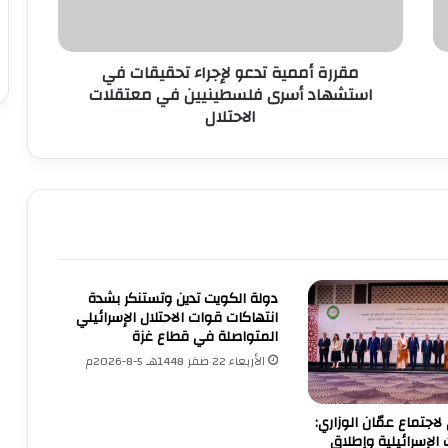
م
م
ي
مقررة أممية تدعو لإجراء تحقيقات في
ة
ت
استشهاد أسرى فلسطينيين في معتقلات
د
الاحتلال
ع
و
ل
إ
ج
ر
ا
ء
دولة الكويت تدين وتستنكر بشدة
ت
انتهاكات قوات الاحتلال الإسرائيلي
ح
المتواصلة في قطاع غزة
ق
الأربعاء 22 صفر 1448هـ 5-8-2026م
ي
ق
ا
 لاجتماع عمّان الوزاري:
ت
 الإسرائيلية وإطلاق