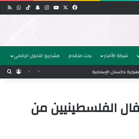
‫X
فيسبوك
‫YouTube
انستقرام
‫TikTok
سناب تشات
واتساب
ملخص
شبكة الأخبار
بحث متقدم
مشاريع التحول الرقمي
بحث
تسجيل ا
مهورية باكستان الإسلامية
أطفال الفلسطينيين من