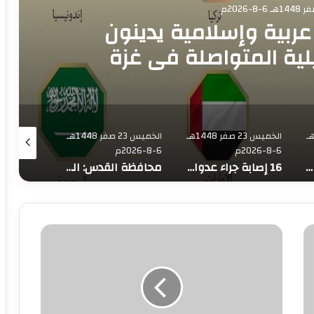
رجية 8 دول عربية وإسلامية يدينون
يلية المتواصلة في غزة
يس 23 صفر 1448هـ
الخميس 23 صفر 1448هـ
الخميس 23 صفر 1448هـ
6-8-2026م
6-8-2026م
6-8-2026م
73,382 شهيدا منذ بدء حرب الإبادة على قطاع غزة
16 إصابة جراء عدوان الاحتلال على قلنديا وكفر عقب
محافظة القدس: العدوان على مخيم قلنديا يستهدف المخيمات الفلسطينية وقضية اللاجئين
م
ق
ر
ر
ة
أ