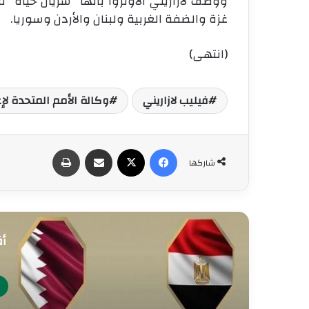
ووصف لازاريني الأونروا بأنّها “شريان حياة
غزة والضفة الغربية ولبنان والأردن وسوريا.
(انتهى)
فيليب لازاريني
وكالة الأمم المتحدة لإغ
فيسبوك
‫X
مشاركة عبر البريد
طباعة
شاركها
أق
ف