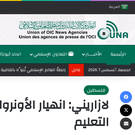
العربية
الرئيسية
الأخبــــار
التعاون الإسلامي
اتحاد (يونا)
عاجل
رابطةُ العالم الإسلامي تُنوِّه باتفا
الجمعة, أغسطس 7 2026
فلسطين
فيسبوك
لازاريني: انهيار الأون
‫X
التعليم
مشاركة عبر البريد