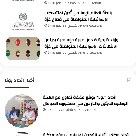
ا
الجمعة 24 صفر 1448AH 7-8-2026AD
ن
م
رابطةُ العالم الإسلامي تُدين الانتهاكات
ي
الإسرائيلية المتواصلة في قطاع غزة
ل
ل
الخميس 23 صفر 1448AH 6-8-2026AD
أ
م
وزراء خارجية 8 دول عربية وإسلامية يدينون
UNA Chatbot
م
مرحباً بك! 👋
الانتهاكات الإسرائيلية المتواصلة في غزة
اختر نوع المساعدة:
اسألني
ا
💬
اطرح أي سؤال تريده
الخميس 23 صفر 1448AH 6-8-2026AD
أسئلة من منصة (UNA)
📰
ابحث عن أخبار يونا
ل
الأسئلة الشائعة
❓
تصفح الأسئلة المتكررة
م
ت
ح
أخبار اتحاد يونا
د
ة
ل
اتحاد “يونا” يوقع مذكرة تعاون مع الهيئة
ش
الوطنية للاجئين والنازحين في جمهورية الصومال
ؤ
الثلاثاء 21 صفر 1448AH 4-8-2026AD
و
ن
ا
ل
اتحاد وكالات أنباء التعاون الإسلامي يوقع مذكرة