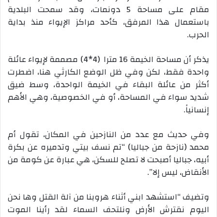
مقام على مساحة 5 دونمات، وقد سمحت البلدية
باستعمال هذا المرفق، كأحد مراكز الإيواء منذ بداية
الحرب.
يذكر أن مساحة الخيمة 16 مترا (4*4) مصممة لإيواء عائلة
واحدة فقط، لكن وفي ظل الوضع الكارثي هنا، اضطرت
أكثر من عائلة البقاء في الخيمة الواحدة، وسط ضيق
شديد سواء في المساحة، أو في الخصوصية، وهي الأهم
إنسانياً.
وفي حديث مع عدد من النازحين في المكان، تقول أم
محمد (نازحة من جباليا) “تم نسف بيتي وتدميره عن بكرة
أبيه، جباليا أصبحت لا تصلح للسكن، هي عبارة عن كومة من
الأنقاض، ليس إلا”.
وتضيف “استشهد ابني أثناء هروبنا من آلة القتل وها نحن
اليوم نقترش الأرض ونلتحف السماء لقد رأينا الموت