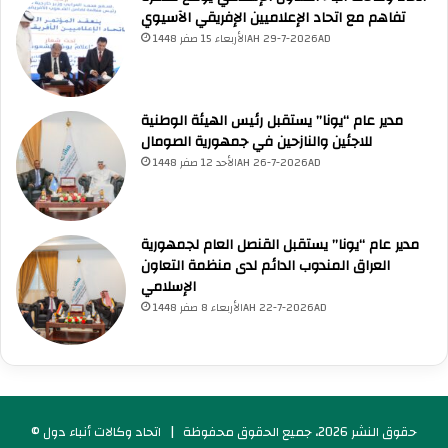
ل
تفاهم مع اتحاد الإعلاميين الإفريقي الآسيوي
ا
الأربعاء 15 صفر 1448AH 29-7-2026AD
ج
ئ
ي
مدير عام “يونا” يستقبل رئيس الهيئة الوطنية
ن
للاجئين والنازحين في جمهورية الصومال
الأحد 12 صفر 1448AH 26-7-2026AD
مدير عام “يونا” يستقبل القنصل العام لجمهورية
العراق المندوب الدائم لدى منظمة التعاون
الإسلامي
الأربعاء 8 صفر 1448AH 22-7-2026AD
© حقوق النشر 2026، جميع الحقوق محفوظة |
اتحاد وكالات أنباء دول