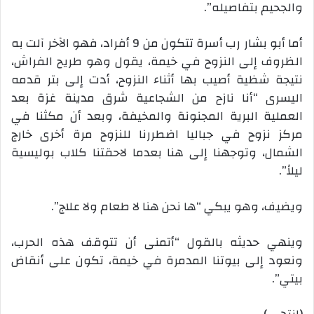
والجحيم بتفاصيله”.
أما أبو بشار رب أسرة تتكون من 9 أفراد، فهو الآخر آلت به
الظروف إلى النزوح في خيمة، يقول وهو طريح الفراش،
نتيجة شظية أصيب بها أثناء النزوح، أدت إلى بتر قدمه
اليسرى “أنا نازح من الشجاعية شرق مدينة غزة بعد
العملية البرية المجنونة والمخيفة، وبعد أن مكثنا في
مركز نزوح في جباليا اضطررنا للنزوح مرة أخرى خارج
الشمال، وتوجهنا إلى هنا بعدما لاحقتنا كلاب بوليسية
ليلاً”.
ويضيف، وهو يبكي “ها نحن هنا لا طعام ولا علاج”.
وينهي حديثه بالقول “أتمنى أن تتوقف هذه الحرب،
ونعود إلى بيوتنا المدمرة في خيمة، تكون على أنقاض
بيتي”.