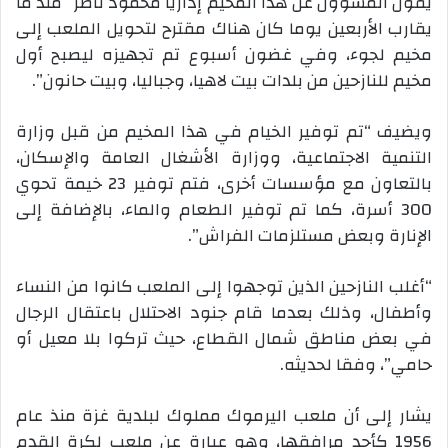
يقول المسؤول عن هذا المخيم إدارياً محمود ناصر “منذ ما
يقارب الأربعين يوما كان هناك مقترح لتحويل الملعب إلى
مخيم لجوء، وفي غضون أسبوع تم تجهيزه ليصبح أول
مخيم للنازحين من بلدات بيت لاهيا، وجباليا، وبيت حانون”.
ويضيف “تم توفير الخيام في هذا المخيم من قبل وزارة
التنمية الاجتماعية، ووزارة الأشغال العامة والإسكان،
بالتعاون مع مؤسسات أخرى، فتم توفير 23 خيمة تحوي
300 أسرة، كما تم توفير الطعام والماء، بالإضافة إلى
الإنارة وبعض مستلزمات الفراش”.
“أغلب النازحين الذين توجهوا إلى الملعب كانوا من النساء
وأطفال، وذلك بعدما قام جنود الاحتلال باعتقال الرجال
في بعض مناطق شمال القطاع، حيث تركوا بلا معيل أو
حامي”، وفقا لحديثه.
يشار إلى أن ملعب اليرموك مملوك لبلدية غزة منذ عام
1956 كأحد مرافقها، وهو عبارة عن ملعب لكرة القدم