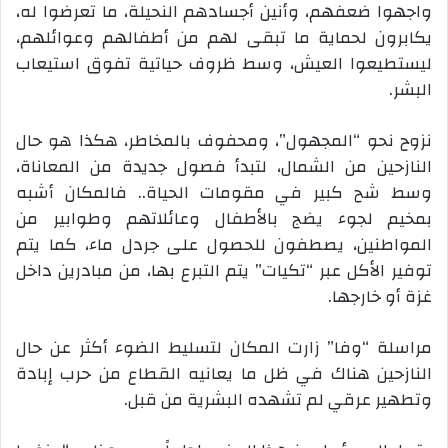
واجهوا ضعفهم، وأنين أجسادهم النحيلة، ما تعرضوا له،
يكابرون لحماية ما تبقى لهم من أطفالهم وعوائلهم،
ليستطيعوا العيش، وسط ظروف حياتية تفوق استيعاب
البشر.
نزوح نحو “المجهول”، ومحفوف بالمخاطر، هكذا هو حال
النازحين من الشمال، لتبدأ فصول جديدة من المعاناة،
وسط شح كبير في مقومات الحياة.. فالمكان أشبه
بمخيم لجوء يضج بالأطفال وعائلاتهم وطوابير من
المواطنين، يصطفون للحصول على جردل ماء، كما يتم
توفير الأكل عبر “تكيات” يتم التبرع بها، من مبادرين داخل
غزة أو خارجها.
مراسلة “وفا” زارت المكان لتسليط الضوء أكثر عن حال
النازحين هناك في ظل ما يعانيه القطاع من حرب إبادة
وتطهير عرقي لم تشهده البشرية من قبل.