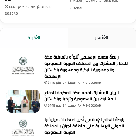
الأربعاء 22 صفر 1448AH 5-8-
س
ا
الأربعاء 22 صفر 1448AH 5-8-
2026AD
ك
ث
2026AD
ا
ة
ن
ي
ا
ل
ل
ت
الأشهر
الأخيرة
ف
ق
ل
ي
س
ن
رابطةُ العالم الإسلامي تُنوِّه باتفاقية مكة
ط
ا
للدفاع المشترك بين المملكة العربية السعودية
ي
ئ
والجمهورية التركية وجمهورية باكستان
ن
ب
الإسلامية
ي
ا
الجمعة 24 صفر 1448AH 7-8-2026AD
ي
ل
ن
م
البيان المشترك لقمة مكة المكرمة للدفاع
ا
ف
المشترك بين السعودية وتركيا وباكستان
ل
و
الجمعة 24 صفر 1448AH 7-8-2026AD
أ
ض
ص
ا
رابطةُ العالَم الإسلامي تُدين اعتداءات ميليشيا
ل
ل
الحوثي الإرهابية على منطقة نجران بالمملكة
ي
س
العربية السعودية
ي