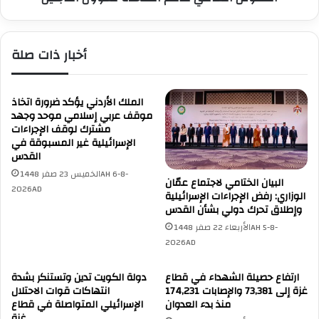
ا
ع
ئ
ل
ي
ى
أخبار ذات صلة
ل
م
ا
ر
ل
ك
ك
ز
الملك الأردني يؤكد ضرورة اتخاذ
ب
ا
موقف عربي إسلامي موحد وجهد
ر
مشترك لوقف الإجراءات
ل
الإسرائيلية غير المسبوقة في
ى
م
القدس
"
ل
ي
الخميس 23 صفر 1448AH 6-8-
ك
البيان الختامي لاجتماع عمّان
ه
2026AD
س
الوزاري: رفض الإجراءات الإسرائيلية
د
ل
وإطلاق تحرك دولي بشأن القدس
د
م
الأربعاء 22 صفر 1448AH 5-8-
ب
ا
2026AD
م
ن
ح
ل
ارتفاع حصيلة الشهداء في قطاع
دولة الكويت تدين وتستنكر بشدة
و
ل
غزة إلى 73,381 والإصابات 174,231
انتهاكات قوات الاحتلال
ا
إ
منذ بدء العدوان
الإسرائيلي المتواصلة في قطاع
ل
غ
غزة