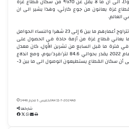
الغوث وتشغيل اللاجئين الفلسطينيين (الاونروا)، الى أن ما لا يقل عن 70% من سكان قطاع غزة
اع غزة يعانون من جوع كارثي، وهذا يشير الى ان
ي العالم.
وتشير البيانات إلى أن 90% من الأطفال الذين تتراوح أعمارهم ما بين 6 إلى 23 شهرا والنساء الحوامل
ما يعاني قطاع غزة من أزمة حادة في الحصول على
في فترة ما قبل السابع من تشرين الأول، كان معدل
استهلاك الفرد من المياه في القطاع خلال عام 2022 يقدر بحوالي 84.6 لتر/فرد/يوم، ومع اندلاع
عدوان الاحتلال الاسرائيلي، أشارت التقديرات إلى أن سكان القطاع يستطيعون الوصول الى ما بين 3-
الخميس 5 محرم 1446AH 11-7-2024AD
شاركها
ط
م
و
ف
ب
ش
ا
X
ي
ا
ا
ت
س