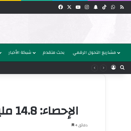
واتساب
‫TikTok
سناب تشات
انستقرام
‫YouTube
‫X
فيسبوك
مشاريع التحول الرقمي
بحث متقدم
شبكة الأخبار
عن
الدخول
الإحصاء: 14.8 مليون فلسطيني في العالم حتى منتصف 2024
4 دقائق