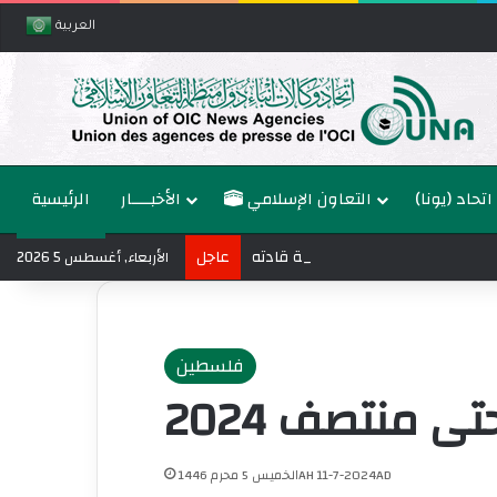
العربية
اتحاد (يونا)
التعاون الإسلامي
الأخبــــار
الرئيسية
طالب بتحرك دولي عاجل لمحاسبة قادته
عاجل
الأربعاء, أغسطس 5 2026
فلسطين
الخميس 5 محرم 1446AH 11-7-2024AD