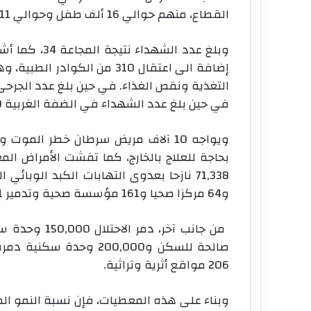
القطاع، منهم حوالي 16 ألف طفل وحوالي 11 ألف من النساء، إضافة الى نحو 10 الاف مفقود.
في حين بلغ عدد الشهداء في الضفة الغربية 570 شهيدا.
و64 مركزا صحيا و161 مؤسسة صحية وتدمير 131 سيارة اسعاف.
206 مواقع أثرية وتراثية.