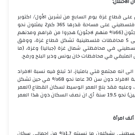
الاحتلال:
 على قطاع غزة يوم السابع من تشرين الأول/ اكتوبر
2023، كان يقيم في القطاع نحو 2.2 مليون فلسطيني على مساحة قدرها 365 كم2 يمثلون نحو
41% من سكان دولة فلسطين، معظمهم لاجئون (66% منهم لاجئون) هجروا من قراهم ومدنهم
اثر حرب عام 1948، ويتوزع سكان القطاع على 5 محافظات فلسطينية تشكل قطاع غزة، ووفق
ات منتصف عام 2023 يقيم نحو 1.2 فلسطيني في محافظتي شمال غزة (جباليا) وغزة، (ما
 المتبقي في محافظات خان يونس ودير البلح ورفح.
ى انه مجتمع فتي بامتياز، اذ تبلغ فيه نسبة الافراد
دون سن 18 سنة نحو 47% من السكان ونسبة الافراد دون سن 30 عاما نحو 68% في حين تشكل
سن 65 سنة فأكثر نحو 3% فقط، وعليه فقد بلغ العمر الوسيط لسكان القطاع (العمر
الذي يقسم اعمار السكان الى نصفين متساويين) نحو 19.5 سنة أي ان نصف السكان دون هذا العمر
منذ بدء العدوان استشهد حوالي 39 الف فلسطيني يشكلون ما نسبته 1.7% من اجمالي سكان