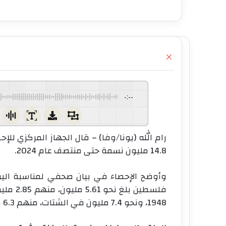
إ
غ
ل
ا
ق
-:--
رام الله (يونا/وفا) – قال الجهاز المركزي لل
14.8 مليون نسمة حتى منتصف عام 2024.
وأوضح الإحصاء في بيان صحفي لمناسبة اليو
1948، ونحو 7.4 مليون في الشتات، منهم 6.3 مليون في الدول العربية.