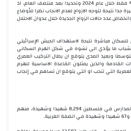
وفق تقديرات الجهاز لعام 2023 الى نحو 1% فقط خلال عام 2024 وتحديدا بعد منتصف العام، اذ
 جدا نتيجة لتوجه الازواج لعدم الانجاب نظرا للأوضاع
خفاض عدد حالات الزواج الجديدة خلال عدوان الاحتلال
ي للسكان مباشرة نتيجة لاستهداف الجيش الإسرائيلي
لشباب ما يؤدي الى تشوه في شكل الهرم السكاني
متوسطا وبعيد المدى يتوقع ان يطال التركيب العمري
ت القادمة والذين يمثلون القاعدة الاساسية للهرم
عمرية التي تنجب او التي يتوقع ان تساهم في إنجاب
بلغ عدد الشهداء من الطلبة الملتحقين في المدارس في فلسطين 8,294 شهيدا وشهيدة، منهم