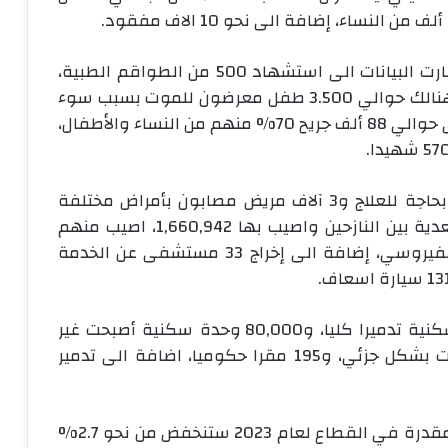
وبلغ عدد الشهداء نتيجة المجاعة 34، كما أشارت البيانات الى استشهاد 500 من الطواقم الطبية،
إضافة الى اعتقال 310 من الكوادر الطبية، وهنالك حوالي 3.500 طفل معرضون للموت بسبب سوء
التغذية ونقص الغذاء. في حين بلغ عدد الجرحى حوالي 88 ألف جريح 70% منهم من النساء والأطفال،
ويواجه 10 آلاف مريض سرطان خطر الموت وبحاجة للعلاج و3 آلاف مريض مصابون بأمراض مختلفة
بحاجة للعلاج بالخارج، كما تفشت الأمراض المعدية بين النازحين واصيب بها 1,660,942، اصيب منهم
71,338 نازحا بعدوى التهابات الكبد الوبائي الفيروسي، إضافة الى إخراج 33 مستشفى عن الخدمة
من جانب آخر، دمر الاحتلال 150,000 وحدة سكنية تدميرا كليا، و80,000 وحدة سكنية أصبحت غير
صالحة للسكن و200,000 وحدة سكنية دمرت بشكل جزئي، و195 مقرا حكوميا، اضافة الى تدمير
وبناء على هذه المعطيات، فإن نسبة النمو المقدرة في القطاع لعام 2023 ستنخفض من نحو 2.7%