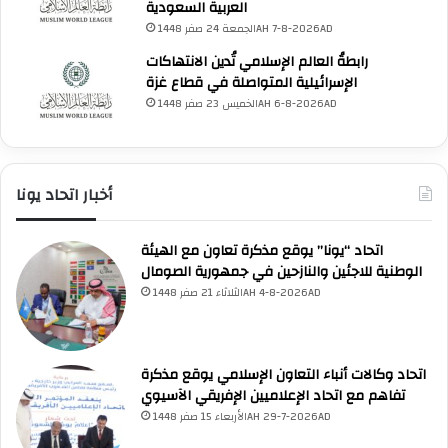
س
العربية السعودية
ط
الجمعة 24 صفر 1448AH 7-8-2026AD
ي
رابطةُ العالم الإسلامي تُدين الانتهاكات
ن
الإسرائيلية المتواصلة في قطاع غزة
ي
الخميس 23 صفر 1448AH 6-8-2026AD
أخبار اتحاد يونا
اتحاد “يونا” يوقع مذكرة تعاون مع الهيئة
UNA Chatbot
الوطنية للاجئين والنازحين في جمهورية الصومال
مرحباً بك! 👋
اختر نوع المساعدة:
اسألني
💬
الثلاثاء 21 صفر 1448AH 4-8-2026AD
اطرح أي سؤال تريده
أسئلة من منصة (UNA)
📰
ابحث عن أخبار يونا
الأسئلة الشائعة
❓
تصفح الأسئلة المتكررة
اتحاد وكالات أنباء التعاون الإسلامي يوقع مذكرة
تفاهم مع اتحاد الإعلاميين الإفريقي الآسيوي
الأربعاء 15 صفر 1448AH 29-7-2026AD