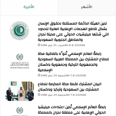
ت
الأشهر
الأخيرة
و
ف
ي
تدين الهيئة الدائمة المستقلة لحقوق الإنسان
ر
بشكل قاطع الهجمات الإرهابية العابرة للحدود
ا
التي شنتها ميليشيات الحوثي على مدينة نجران
ل
والمناطق الجنوبية السعودية
ح
السبت 25 صفر 1448AH 8-8-2026AD
م
ا
رابطةُ العالم الإسلامي تُنوِّه باتفاقية مكة
ي
للدفاع المشترك بين المملكة العربية السعودية
ة
والجمهورية التركية وجمهورية باكستان
ل
الإسلامية
ل
الجمعة 24 صفر 1448AH 7-8-2026AD
ش
البيان المشترك لقمة مكة المكرمة للدفاع
ع
المشترك بين السعودية وتركيا وباكستان
ب
ا
الجمعة 24 صفر 1448AH 7-8-2026AD
ل
ف
رابطةُ العالَم الإسلامي تُدين اعتداءات ميليشيا
ل
الحوثي الإرهابية على منطقة نجران بالمملكة