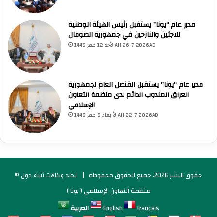
مدير عام “يونا” يستقبل رئيس الهيئة الوطنية
للاجئين والنازحين في جمهورية الصومال
الأحد 12 صفر 1448AH 26-7-2026AD
مدير عام “يونا” يستقبل القنصل العام لجمهورية
العراق المندوب الدائم لدى منظمة التعاون
الإسلامي
الأربعاء 8 صفر 1448AH 22-7-2026AD
© حقوق النشر 2026، جميع الحقوق محفوظة |
اتحاد وكالات أنباء دول
منظمة التعاون الإسلامي ( يونا )
Français
English
العربية