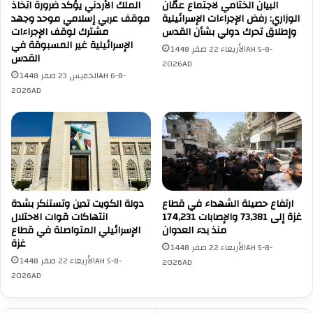
البيان الختامي لاجتماع عمّان
الملك الأردني يؤكد ضرورة اتخاذ
ا
ا
الوزاري: رفض الإجراءات الإسرائيلية
موقف عربي إسلامي موحد وجهد
س
ح
وإطلاق تحرك دولي بشأن القدس
مشترك لوقف الإجراءات
ب
ت
الإسرائيلية غير المسبوقة في
الأربعاء 22 صفر 1448AH 5-8-
ة
ل
القدس
2026AD
م
ا
الخميس 23 صفر 1448AH 6-8-
ر
ل
2026AD
ت
ش
ك
ر
ب
ق
ي
م
ت
د
ل
ي
ك
ن
ا
ارتفاع حصيلة الشهداء في قطاع
دولة الكويت تدين وتستنكر بشدة
ة
غزة إلى 73,381 والإصابات 174,231
انتهاكات قوات الاحتلال
ل
غ
منذ بدء العدوان
الإسرائيلي المتواصلة في قطاع
ج
ز
غزة
ر
الأربعاء 22 صفر 1448AH 5-8-
ة
الأربعاء 22 صفر 1448AH 5-8-
ا
2026AD
2026AD
ئ
م
و