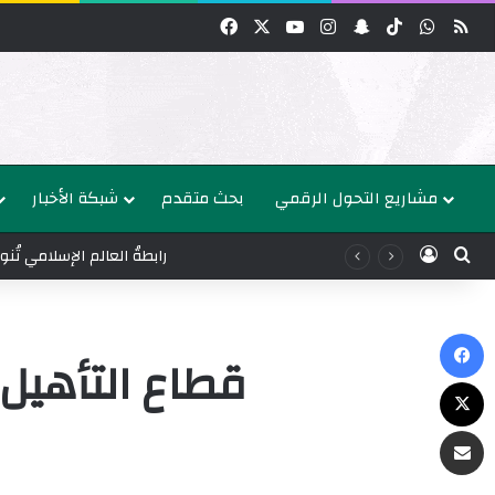
واتساب
‫TikTok
سناب تشات
انستقرام
‫YouTube
‫X
فيسبوك
مشاريع التحول الرقمي
بحث متقدم
شبكة الأخبار
عن
الدخول
رابطةُ العالم الإسلامي تُ
ك
‫X
البريد