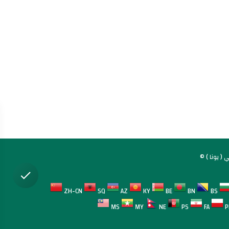
( يونا )
ZH-CN
SQ
AZ
KY
BE
BN
BS
MS
MY
NE
PS
FA
P