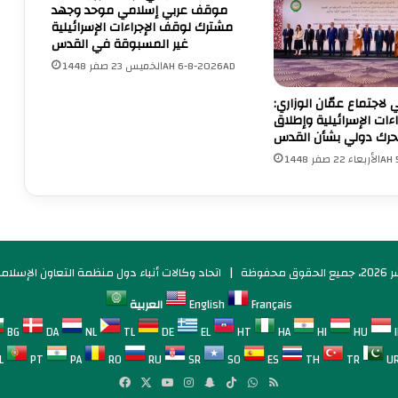
موقف عربي إسلامي موحد وجهد
ا
6
مشترك لوقف الإجراءات الإسرائيلية
ل
7
غير المسبوقة في القدس
ع
:
الخميس 23 صفر 1448AH 6-8-2026AD
ل
ا
ى
ل
ي لاجتماع عمّان الوزاري:
م
ا
ءات الإسرائيلية وإطلاق
خ
ح
حرك دولي بشأن القدس
ي
ت
1448AH 5
م
ل
ا
ا
ل
ل
ب
ي
ر
ك
ي
ث
فوظة |
اتحاد وكالات أنباء دول منظمة التعاون الإسلامي 
ج
ف
و
ق
Français
English
العربية
س
ص
ط
ف
BG
DA
NL
TL
DE
EL
HT
HA
HI
HU
ق
ه
L
PT
PA
RO
RU
SR
SO
ES
TH
TR
U
ط
ع
ملخص
واتساب
‫TikTok
سناب
انستقرام
‫YouTube
‫X
فيسبوك
ا
ل