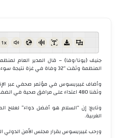
1x
جنيف (يونا/وفا) – قال المدير العام لمنظ
المنظمة وثقت “32 وفاة في غزة نتيجة سوء التغذية منها 28 حالة لأطفال دون سن الخامسة”.
وثقنا 480 اعتداء على مرافق صحية في الضفة الغربية أسفرت عن 16 وفاة و95 إصابة”.
وتابع: إن “السلام هو أفضل دواء” لعلاج ا
الغربية.
ورحب غيبريسوس بقرار مجلس الأمن الدولي ال