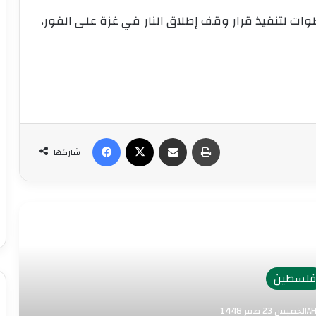
ت لتنفيذ قرار وقف إطلاق النار في غزة على الفور،
طباعة
مشاركة عبر البريد
‫X
فيسبوك
شاركها
رأ التالي
لسطين
1448