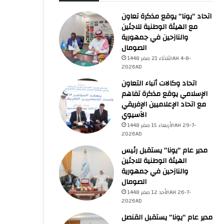
رابطةُ العالم الإسلامي تُدين الان
اتحاد “يونا” يوقع مذكرة تعاون
المتواصلة في قطاع
مع الهيئة الوطنية للاجئين
والنازحين في جمهورية
الصومال
الثلاثاء 21 صفر 1448AH 4-8-
2026AD
اتحاد وكالات أنباء التعاون
الخميس 23 صفر 1448AH
الخميس 23 صفر 1448AH
الخميس 23 صفر 1448AH
الإسلامي يوقع مذكرة تفاهم
6-8-2026AD
6-8-2026AD
6-8-2026AD
مع اتحاد الإعلاميين الإفريقي
وزراء الخارجية باللجنة الوزارية العربية يشددون على التصدي لسياسات وإجراءات إسرائيل الساعية لتغيير الهوية العربية الإسلامية والمسيحية للقدس المحتلة
وزيرة الخارجية الفلسطينية تبحث مع نظيرها المصري مستجدات الأوضاع وتعزيز التنسيق المشترك
الآسيوي
الأربعاء 15 صفر 1448AH 29-7-
2026AD
مدير عام “يونا” يستقبل رئيس
الهيئة الوطنية للاجئين
والنازحين في جمهورية
الصومال
الأحد 12 صفر 1448AH 26-7-
2026AD
مدير عام “يونا” يستقبل القنصل