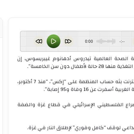
0:00
-:--
مة الصحة العالمية تيدروس أدهانوم غيبريسوس، إن
وأضاف غيبريسوس في مؤتمر صحفي عبر الإنترنت بثه حساب المنظمة على “إكس”، “منذ 7 أكتوبر،
لصراع الفلسطيني الإسرائيلي في قطاع غزة والضفة
داعي لوقف “كامل وفوري” لإطلاق النار في غزة.