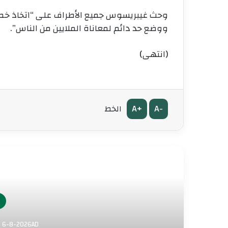
وحث غيبريسوس جميع الأطراف على “اتخاذ خطوا
ووضع حد دائم لمعاناة الملايين من الناس”.
(انتهى)
A+
A-
الخط
أق
ف
الخميس 23 صفر AH 6-8-2026AD