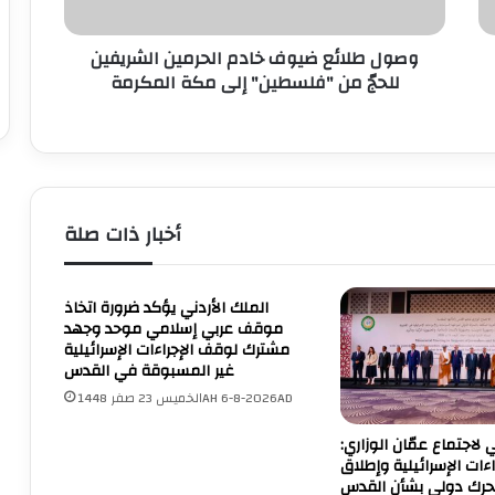
م
ئ
ش
ع
وصول طلائع ضيوف خادم الحرمين الشريفين
ا
ض
ر
للحجّ من "فلسطين" إلى مكة المكرمة
ي
ك
و
ت
ف
ه
خ
ب
ا
أ
د
ع
م
أخبار ذات صلة
م
ا
ا
ل
ل
ح
الملك الأردني يؤكد ضرورة اتخاذ
م
ر
موقف عربي إسلامي موحد وجهد
ن
م
مشترك لوقف الإجراءات الإسرائيلية
ت
ي
غير المسبوقة في القدس
د
ن
الخميس 23 صفر 1448AH 6-8-2026AD
ى
ا
"
ل
ي لاجتماع عمّان الوزاري:
ا
ش
ءات الإسرائيلية وإطلاق
ل
ر
حرك دولي بشأن القدس