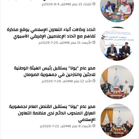
الثلاثاء 21 صفر 1448هـ 4-8-2026م
UNA Chatbot
مرحباً بك! 👋
اختر نوع المساعدة:
اسألني
💬
اطرح أي سؤال تريده
أسئلة من منصة (UNA)
📰
ابحث عن أخبار يونا
اتحاد وكالات أنباء التعاون الإسلامي يوقع مذكرة
الأسئلة الشائعة
❓
تصفح الأسئلة المتكررة
تفاهم مع اتحاد الإعلاميين الإفريقي الآسيوي
الأربعاء 15 صفر 1448هـ 29-7-2026م
مدير عام “يونا” يستقبل رئيس الهيئة الوطنية
للاجئين والنازحين في جمهورية الصومال
الأحد 12 صفر 1448هـ 26-7-2026م
مدير عام “يونا” يستقبل القنصل العام لجمهورية
العراق المندوب الدائم لدى منظمة التعاون
الإسلامي
الأربعاء 8 صفر 1448هـ 22-7-2026م