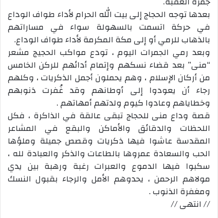
جمرة العقبة.
بعدها توجه الحجاج إلى بيت الله الحرام لأداء طواف الوداع
في حركة اتسمت بالسهولة سواء في مساراتهم
بالذهاب للرمي أو إلى مكة المكرمة لأداء طواف الوداع.
وبعد رمي الجمرات اليوم ، تودع مواكب الحجيج مشعر
“منى” بعد قضاء نسكهم وإتمام أدائهم للركن الخامس
من أركان الإسلام ، وهم يحملون أجمل الذكريات ، وكلهم
رجاء أن يعودوا إلى أوطانهم وقد غُفرت ذنوبهم
وخطاياهم وعادوا كيوم ولدتهم أمهاتهم .
قصة وداع منى للحجاج تبقى عالقة في الذاكرة ، فكل
اللحظات والدقائق والأماكن والبقع في المشاعر
المقدسة عاشوا فيها ذكريات وقصص جميلة وملؤها
الحب والسعادة عمروها بالطاعات والذكر والعبادة لله ،
سكبوا فيها الدموع والعبرات رغبة ورهبة بين يدي
مولاهم الرحمن ، يحدوهم الأمل والرجاء بقبول النسك
ومغفرة الذنوب .
// انتهى //