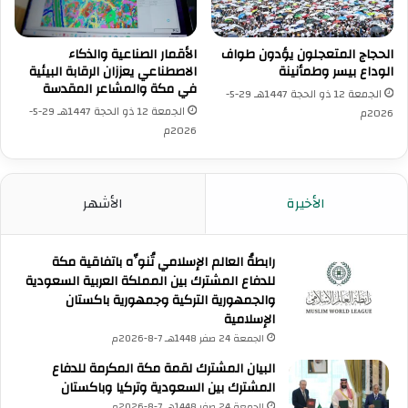
ع
ي
د
غ
ة
ا
الحجاج المتعجلون يؤدون طواف
الأقمار الصناعية والذكاء
م
الوداع بيسر وطمأنينة
الاصطناعي يعززان الرقابة البيئية
د
في مكة والمشاعر المقدسة
ن
ر
الجمعة 12 ذو الحجة 1447هـ 29-5-
ا
و
الجمعة 12 ذو الحجة 1447هـ 29-5-
2026م
ط
ن
2026م
ق
إ
ف
ل
ي
ى
الأخيرة
الأشهر
ق
ا
ط
ل
ا
م
ع
رابطةُ العالم الإسلامي تُنوِّه باتفاقية مكة
د
غ
للدفاع المشترك بين المملكة العربية السعودية
ي
ز
والجمهورية التركية وجمهورية باكستان
ن
ة
الإسلامية
ة
ا
الجمعة 24 صفر 1448هـ 7-8-2026م
ل
البيان المشترك لقمة مكة المكرمة للدفاع
م
المشترك بين السعودية وتركيا وباكستان
ن
الجمعة 24 صفر 1448هـ 7-8-2026م