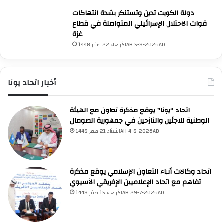
دولة الكويت تدين وتستنكر بشدة انتهاكات
قوات الاحتلال الإسرائيلي المتواصلة في قطاع
غزة
UNA Chatbot
الأربعاء 22 صفر 1448AH 5-8-2026AD
مرحباً بك! 👋
اختر نوع المساعدة:
اسألني
💬
اطرح أي سؤال تريده
أسئلة من منصة (UNA)
📰
ابحث عن أخبار يونا
الأسئلة الشائعة
❓
تصفح الأسئلة المتكررة
أخبار اتحاد يونا
اتحاد “يونا” يوقع مذكرة تعاون مع الهيئة
الوطنية للاجئين والنازحين في جمهورية الصومال
الثلاثاء 21 صفر 1448AH 4-8-2026AD
اتحاد وكالات أنباء التعاون الإسلامي يوقع مذكرة
تفاهم مع اتحاد الإعلاميين الإفريقي الآسيوي
الأربعاء 15 صفر 1448AH 29-7-2026AD