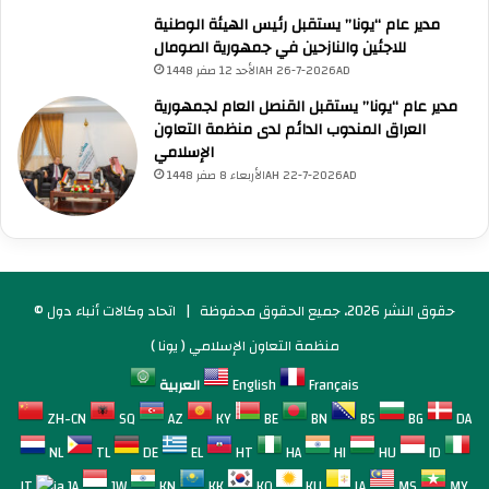
مدير عام “يونا” يستقبل رئيس الهيئة الوطنية
للاجئين والنازحين في جمهورية الصومال
الأحد 12 صفر 1448AH 26-7-2026AD
مدير عام “يونا” يستقبل القنصل العام لجمهورية
العراق المندوب الدائم لدى منظمة التعاون
الإسلامي
الأربعاء 8 صفر 1448AH 22-7-2026AD
© حقوق النشر 2026، جميع الحقوق محفوظة |
اتحاد وكالات أنباء دول
منظمة التعاون الإسلامي ( يونا )
Français
English
العربية
ZH-CN
SQ
AZ
KY
BE
BN
BS
BG
DA
NL
TL
DE
EL
HT
HA
HI
HU
ID
IT
JA
JW
KN
KK
KO
KU
LA
MS
MY