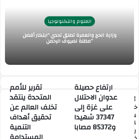
ة
ب
ك
ع
ب
العلوم والتكنولوجيا
ر
ا
ل
وزارة الحج والعمرة تطلق تحدي “ابتكار أفضل
مظلة لضيوف الرحمن”
ب
ر
ي
د
ارتفاع حصيلة
تقرير للأمم
ا
ت
ر
ق
عدوان الاحتلال
المتحدة ينتقد
أ
ت
ر
على غزة إلى
تخلف العالم عن
ف
ي
خ
ا
ر
ب
37347 شهيدا
تحقيق أهداف
ع
ل
ا
و85372 مصابا
التنمية
ح
ل
ر
ص
أ
المستدامة
ذ
ي
م