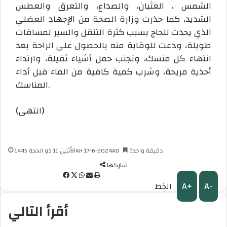
الشمس ، الغثيان، والصداع، والتعرق والعطس
الشديد، كما حذرت وزارة الصحة من الإجهاد العضلي
الذي يحدث للحاج بسبب كثرة التنقل والسير لمسافات
طويلة، ودعت للوقاية منه بالحصول على الراحة بعد
انتهاء كل منسك، وتجنب حمل أشياء ثقيلة، وارتداء
أحذية مريحة، وشرب كمية كافية من الماء قبل أداء
المناسك.
(انتهى)
دقيقة واحدة
الأثنين 11 ذو الحجة 1445AH 17-6-2024AD
شاركها
ط
م
و
ف
A+
A-
الخط
ب
ش
ا
X
ي
ا
ا
ت
س
أقرأ التالي
ع
ر
س
ب
ة
ك
ا
و